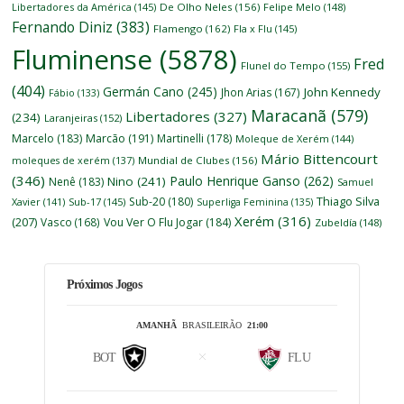
Libertadores da América
(145)
De Olho Neles
(156)
Felipe Melo
(148)
Fernando Diniz
(383)
Flamengo
(162)
Fla x Flu
(145)
Fluminense
(5878)
Fred
Flunel do Tempo
(155)
(404)
Germán Cano
(245)
John Kennedy
Jhon Arias
(167)
Fábio
(133)
Maracanã
(579)
Libertadores
(327)
(234)
Laranjeiras
(152)
Marcelo
(183)
Marcão
(191)
Martinelli
(178)
Moleque de Xerém
(144)
Mário Bittencourt
moleques de xerém
(137)
Mundial de Clubes
(156)
(346)
Paulo Henrique Ganso
(262)
Nino
(241)
Nenê
(183)
Samuel
Thiago Silva
Sub-20
(180)
Xavier
(141)
Sub-17
(145)
Superliga Feminina
(135)
Xerém
(316)
(207)
Vasco
(168)
Vou Ver O Flu Jogar
(184)
Zubeldía
(148)
Próximos Jogos
AMANHÃ
BRASILEIRÃO
21:00
BOT
FLU