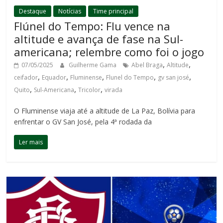
Destaque
Notícias
Time principal
Flúnel do Tempo: Flu vence na
altitude e avança de fase na Sul-
americana; relembre como foi o jogo
,
,
07/05/2025
Guilherme Gama
Abel Braga
Altitude
,
,
,
,
,
ceifador
Equador
Fluminense
Flunel do Tempo
gv san josé
,
,
,
Quito
Sul-Americana
Tricolor
virada
O Fluminense viaja até a altitude de La Paz, Bolívia para
enfrentar o GV San José, pela 4ª rodada da
Ler mais