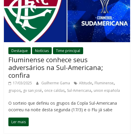
Destaque
Notícias
Time principal
Fluminense conhece seus
adversários na Sul-Americana;
confira
,
,
17/03/2025
Guilherme Gama
Altitude
Fluminense
,
,
,
,
grupos
gv san josé
once caldas
Sul-Americana
union española
O sorteio que definiu os grupos da Copla Sul-Americana
ocorreu na noite desta segunda (17/3) e o Flu já sabe
Ler mais