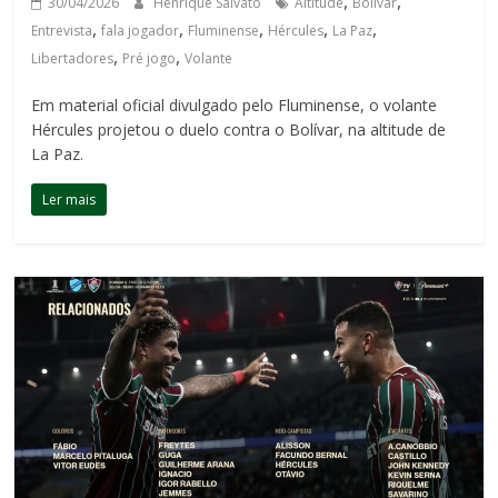
,
,
30/04/2026
Henrique Salvato
Altitude
Bolivar
,
,
,
,
,
Entrevista
fala jogador
Fluminense
Hércules
La Paz
,
,
Libertadores
Pré jogo
Volante
Em material oficial divulgado pelo Fluminense, o volante
Hércules projetou o duelo contra o Bolívar, na altitude de
La Paz.
Ler mais