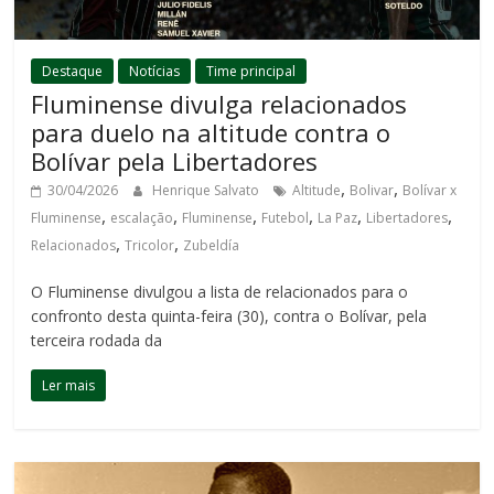
Destaque
Notícias
Time principal
Fluminense divulga relacionados
para duelo na altitude contra o
Bolívar pela Libertadores
,
,
30/04/2026
Henrique Salvato
Altitude
Bolivar
Bolívar x
,
,
,
,
,
,
Fluminense
escalação
Fluminense
Futebol
La Paz
Libertadores
,
,
Relacionados
Tricolor
Zubeldía
O Fluminense divulgou a lista de relacionados para o
confronto desta quinta-feira (30), contra o Bolívar, pela
terceira rodada da
Ler mais