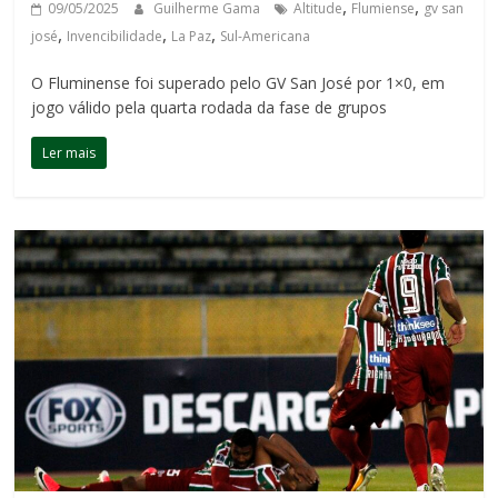
,
,
09/05/2025
Guilherme Gama
Altitude
Flumiense
gv san
,
,
,
josé
Invencibilidade
La Paz
Sul-Americana
O Fluminense foi superado pelo GV San José por 1×0, em
jogo válido pela quarta rodada da fase de grupos
Ler mais