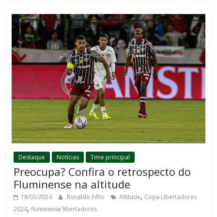
Destaque
Notícias
Time principal
Preocupa? Confira o retrospecto do
Fluminense na altitude
,
18/03/2024
Ronaldo Filho
Altitude
Copa Libertadores
,
2024
fluminense libertadores