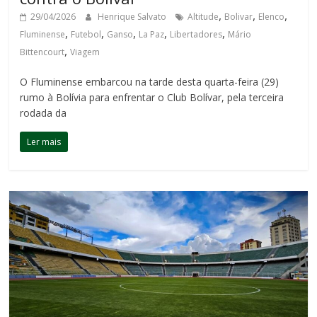
,
,
,
29/04/2026
Henrique Salvato
Altitude
Bolivar
Elenco
,
,
,
,
,
Fluminense
Futebol
Ganso
La Paz
Libertadores
Mário
,
Bittencourt
Viagem
O Fluminense embarcou na tarde desta quarta-feira (29)
rumo à Bolívia para enfrentar o Club Bolívar, pela terceira
rodada da
Ler mais