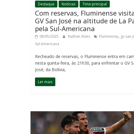
Destaque
Notícias
Time principal
Com reservas, Fluminense visit
GV San José na altitude de La P
pela Sul-Americana
,
08/05/2025
Nathan Alves
Fluminense
gv san 
Sul-Americana
Recheado de reservas, o Fluminense entra em ca
nesta quinta-feira, às 21h30, para enfrentar o GV 
José, da Bolívia,
Ler mais