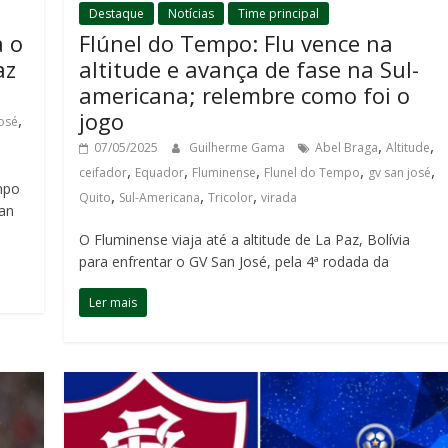
Destaque
Notícias
Time principal
a o
Flúnel do Tempo: Flu vence na
az
altitude e avança de fase na Sul-
americana; relembre como foi o
jogo
,
josé
,
,
07/05/2025
Guilherme Gama
Abel Braga
Altitude
,
,
,
,
,
ceifador
Equador
Fluminense
Flunel do Tempo
gv san josé
mpo
,
,
,
Quito
Sul-Americana
Tricolor
virada
San
O Fluminense viaja até a altitude de La Paz, Bolívia
para enfrentar o GV San José, pela 4ª rodada da
Ler mais