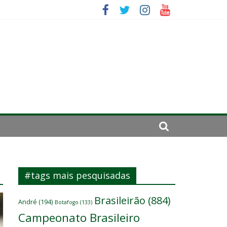
 um
se de 2024
#tags mais pesquisadas
Brasileirão
(884)
André
(194)
Botafogo
(133)
Campeonato Brasileiro