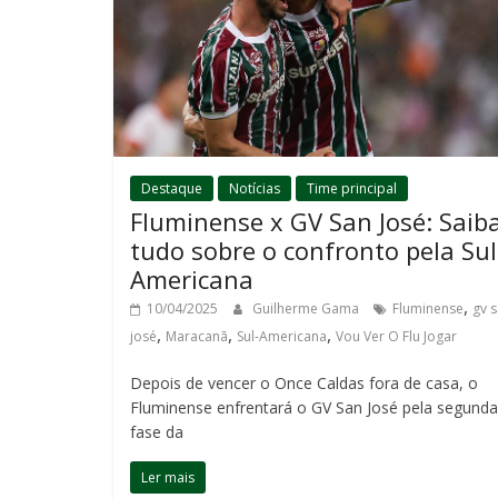
Destaque
Notícias
Time principal
Fluminense x GV San José: Saib
tudo sobre o confronto pela Sul
Americana
,
10/04/2025
Guilherme Gama
Fluminense
gv 
,
,
,
josé
Maracanã
Sul-Americana
Vou Ver O Flu Jogar
Depois de vencer o Once Caldas fora de casa, o
Fluminense enfrentará o GV San José pela segunda
fase da
Ler mais