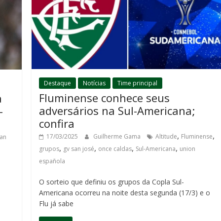
Destaque
Notícias
Time principal
Fluminense conhece seus
a
adversários na Sul-Americana;
-
confira
,
,
17/03/2025
Guilherme Gama
Altitude
Fluminense
san
,
,
,
,
grupos
gv san josé
once caldas
Sul-Americana
union
española
O sorteio que definiu os grupos da Copla Sul-
Americana ocorreu na noite desta segunda (17/3) e o
Flu já sabe