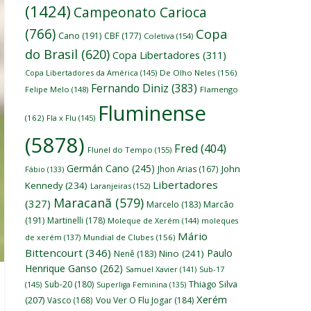
(1424)
Campeonato Carioca
(766)
Copa
Cano
(191)
CBF
(177)
Coletiva
(154)
do Brasil
(620)
Copa Libertadores
(311)
Copa Libertadores da América
(145)
De Olho Neles
(156)
Fernando Diniz
(383)
Felipe Melo
(148)
Flamengo
Fluminense
(162)
Fla x Flu
(145)
(5878)
Fred
(404)
Flunel do Tempo
(155)
Germán Cano
(245)
John
Jhon Arias
(167)
Fábio
(133)
Libertadores
Kennedy
(234)
Laranjeiras
(152)
Maracanã
(579)
(327)
Marcelo
(183)
Marcão
(191)
Martinelli
(178)
Moleque de Xerém
(144)
moleques
Mário
de xerém
(137)
Mundial de Clubes
(156)
Bittencourt
(346)
Paulo
Nino
(241)
Nenê
(183)
Henrique Ganso
(262)
Samuel Xavier
(141)
Sub-17
Thiago Silva
Sub-20
(180)
(145)
Superliga Feminina
(135)
Xerém
(207)
Vasco
(168)
Vou Ver O Flu Jogar
(184)