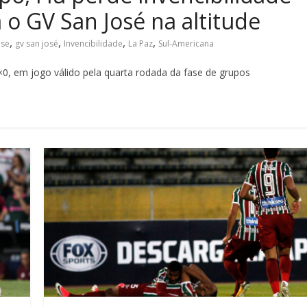
 o GV San José na altitude
,
,
,
,
nse
gv san josé
Invencibilidade
La Paz
Sul-Americana
×0, em jogo válido pela quarta rodada da fase de grupos