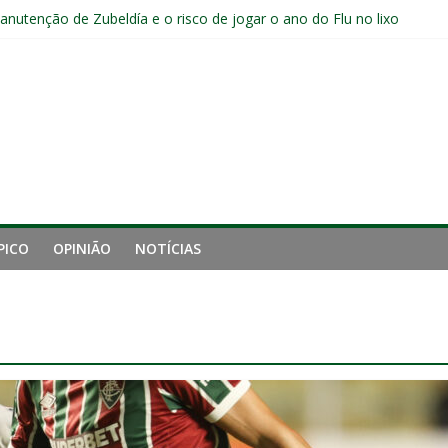
manutenção de Zubeldía e o risco de jogar o ano do Flu no lixo
jogadores sem custos ao fim da temporada; veja a situação de cada
ta problemas do Fluminense para sequência decisiva da temporada
e mais derrotou o Fluminense de Zubeldía
a jejum do Fluminense para seis jogos, a pior sequência desde a cri
PICO
OPINIÃO
NOTÍCIAS