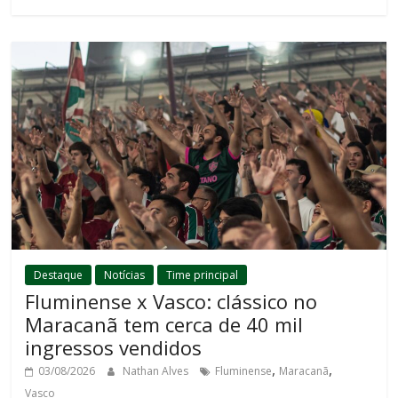
Destaque
Notícias
Time principal
Fluminense x Vasco: clássico no
Maracanã tem cerca de 40 mil
ingressos vendidos
,
,
03/08/2026
Nathan Alves
Fluminense
Maracanã
Vasco