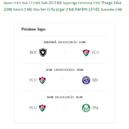
Thiago Silva
Sub-20
(180)
Xavier
(141)
Sub-17
(145)
Superliga Feminina
(135)
Xerém
(316)
(208)
Vasco
(168)
Vou Ver O Flu Jogar
(184)
Zubeldía
(148)
Próximos Jogos
AMANHÃ
BRASILEIRÃO
21:00
BOT
FLU
11/08
LIBERTADORES
19:00
FLU
IRV
16/08
BRASILEIRÃO
16:30
FLU
PAL