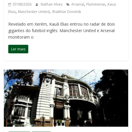
,
,
07/08/2026
Nathan Alves
Arsenal
Fluminense
Kaua
,
,
Elias
Manchester United
Shakhtar Donetsk
Revelado em Xerém, Kauã Elias entrou no radar de dois
gigantes do futebol inglês. Manchester United e Arsenal
monitoram o
Ler mais