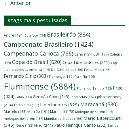
← Anterior
#tags mais pesquisadas
Brasileirão
(884)
André
(194)
Botafogo
(134)
Campeonato Brasileiro
(1424)
Campeonato Carioca
(766)
Cano
(191)
CBF
(177)
Coletiva
Copa do Brasil
(620)
Copa Libertadores
(311)
(154)
Copa
Libertadores da América
(145)
De Olho Neles
(156)
Felipe Melo
(148)
Fernando Diniz
(383)
Flamengo
(162)
Fla x Flu
(145)
Fluminense
(5884)
Fred
Flunel do Tempo
(155)
(404)
Germán Cano
(245)
John Kennedy
Jhon Arias
(167)
Fábio
(133)
Maracanã
(580)
Libertadores
(329)
(234)
Laranjeiras
(153)
Marcelo
(183)
Marcão
(191)
Martinelli
(178)
Moleque de Xerém
(145)
Mário Bittencourt
moleques de xerém
(137)
Mundial de Clubes
(156)
(346)
Paulo Henrique Ganso
(262)
Nino
(241)
Nenê
(183)
Samuel