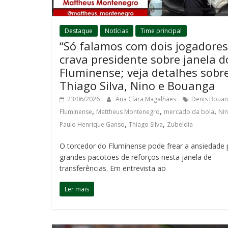
Destaque
Notícias
Time principal
“Só falamos com dois jogadores
crava presidente sobre janela d
Fluminense; veja detalhes sobr
Thiago Silva, Nino e Bouanga
23/06/2026
Ana Clara Magalhães
Denis Boua
,
,
,
Fluminense
Mattheus Montenegro
mercado da bola
Ni
,
,
Paulo Henrique Ganso
Thiago Silva
Zubeldía
O torcedor do Fluminense pode frear a ansiedade 
grandes pacotões de reforços nesta janela de
transferências. Em entrevista ao
Ler mais