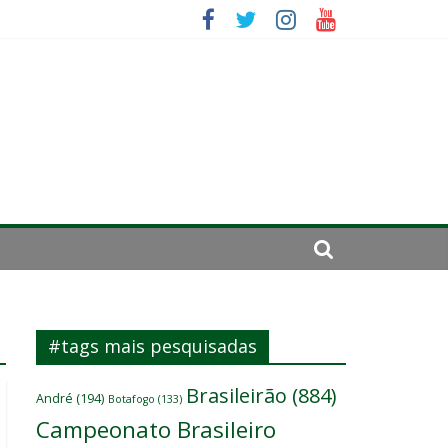
 um
ômicos do atacante
#tags mais pesquisadas
Brasileirão
(884)
André
(194)
Botafogo
(133)
Campeonato Brasileiro