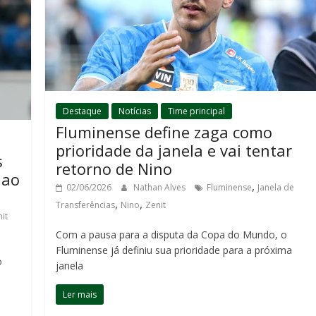
Destaque
Notícias
Time principal
Fluminense define zaga como
prioridade da janela e vai tentar
s
retorno de Nino
 ao
,
02/06/2026
Nathan Alves
Fluminense
Janela de
,
,
Transferências
Nino
Zenit
it
Com a pausa para a disputa da Copa do Mundo, o
Fluminense já definiu sua prioridade para a próxima
o
janela
Ler mais