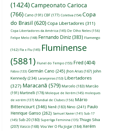
(1424)
Campeonato Carioca
(766)
Copa
Cano
(191)
CBF
(177)
Coletiva
(154)
do Brasil
(620)
Copa Libertadores
(311)
Copa Libertadores da América
(145)
De Olho Neles
(156)
Fernando Diniz
(383)
Felipe Melo
(148)
Flamengo
Fluminense
(162)
Fla x Flu
(145)
(5881)
Fred
(404)
Flunel do Tempo
(155)
Germán Cano
(245)
John
Jhon Arias
(167)
Fábio
(133)
Libertadores
Kennedy
(234)
Laranjeiras
(153)
Maracanã
(579)
(327)
Marcelo
(183)
Marcão
(191)
Martinelli
(178)
Moleque de Xerém
(145)
moleques
Mário
de xerém
(137)
Mundial de Clubes
(156)
Bittencourt
(346)
Paulo
Nino
(241)
Nenê
(183)
Henrique Ganso
(262)
Samuel Xavier
(141)
Sub-17
Thiago Silva
Sub-20
(180)
(145)
Superliga Feminina
(135)
Xerém
(207)
Vasco
(168)
Vou Ver O Flu Jogar
(184)