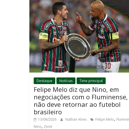
Destaque
Notícias
Time principal
Felipe Melo diz que Nino, em
negociações com o Fluminense,
não deve retornar ao futebol
brasileiro
,
13/06/2026
Nathan Alves
Felipe Melo
Flumin
,
Nino
Zenit