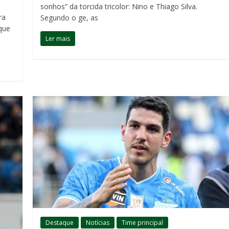
sonhos” da torcida tricolor: Nino e Thiago Silva.
ra
Segundo o ge, as
 que
Ler mais
Destaque
Notícias
Time principal