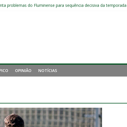
jogadores sem custos ao fim da temporada; veja a situação de cada
ta problemas do Fluminense para sequência decisiva da temporada
com Ruan Sales
 de gigantes da Inglaterra; Fluminense possui 10% dos direitos econ
ai fechar sede de Laranjeiras a partir das 12h desta sexta
PICO
OPINIÃO
NOTÍCIAS