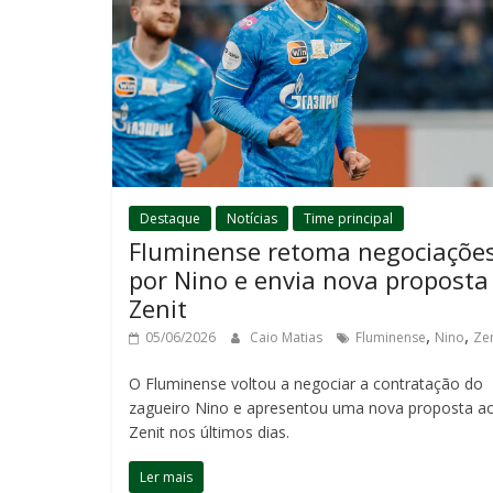
Destaque
Notícias
Time principal
Fluminense retoma negociaçõe
por Nino e envia nova proposta
Zenit
,
,
05/06/2026
Caio Matias
Fluminense
Nino
Zen
O Fluminense voltou a negociar a contratação do
zagueiro Nino e apresentou uma nova proposta a
Zenit nos últimos dias.
Ler mais