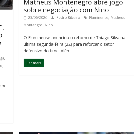
Matheus Montenegro abre jogo
sobre negociação com Nino
,
23/06/2026
Pedro Ribeiro
Fluminense
Matheus
,
”,
Montengro
Nino
o
O Fluminense anunciou o retorno de Thiago Silva na
e
última segunda-feira (22) para reforçar o setor
defensivo do time. Além
,
nga
Ler mais
,
no
por