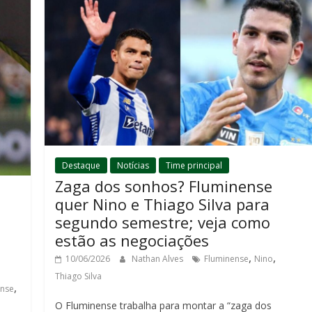
Destaque
Notícias
Time principal
Zaga dos sonhos? Fluminense
quer Nino e Thiago Silva para
segundo semestre; veja como
estão as negociações
,
,
10/06/2026
Nathan Alves
Fluminense
Nino
Thiago Silva
,
ense
O Fluminense trabalha para montar a “zaga dos