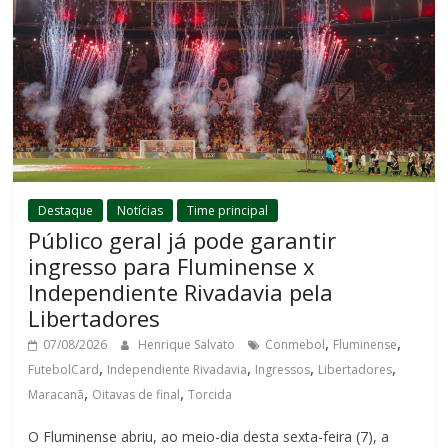
Destaque
Notícias
Time principal
Público geral já pode garantir
ingresso para Fluminense x
Independiente Rivadavia pela
Libertadores
,
,
07/08/2026
Henrique Salvato
Conmebol
Fluminense
,
,
,
,
FutebolCard
Independiente Rivadavia
Ingressos
Libertadores
,
,
Maracanã
Oitavas de final
Torcida
O Fluminense abriu, ao meio-dia desta sexta-feira (7), a