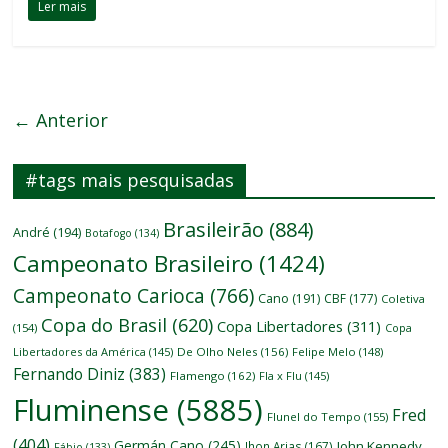
Ler mais
← Anterior
#tags mais pesquisadas
Brasileirão
(884)
André
(194)
Botafogo
(134)
Campeonato Brasileiro
(1424)
Campeonato Carioca
(766)
Cano
(191)
CBF
(177)
Coletiva
Copa do Brasil
(620)
Copa Libertadores
(311)
(154)
Copa
Libertadores da América
(145)
De Olho Neles
(156)
Felipe Melo
(148)
Fernando Diniz
(383)
Flamengo
(162)
Fla x Flu
(145)
Fluminense
(5885)
Fred
Flunel do Tempo
(155)
(404)
Germán Cano
(245)
John Kennedy
Jhon Arias
(167)
Fábio
(133)