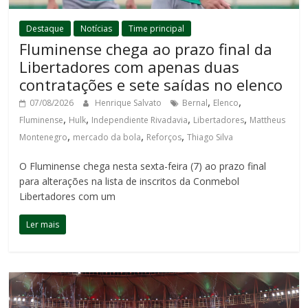
Destaque
Notícias
Time principal
Fluminense chega ao prazo final da
Libertadores com apenas duas
contratações e sete saídas no elenco
,
,
07/08/2026
Henrique Salvato
Bernal
Elenco
,
,
,
,
Fluminense
Hulk
Independiente Rivadavia
Libertadores
Mattheus
,
,
,
Montenegro
mercado da bola
Reforços
Thiago Silva
O Fluminense chega nesta sexta-feira (7) ao prazo final
para alterações na lista de inscritos da Conmebol
Libertadores com um
Ler mais