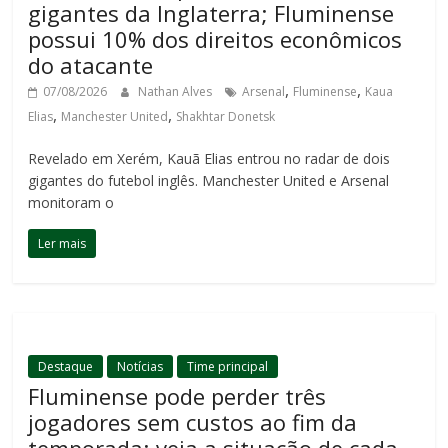
gigantes da Inglaterra; Fluminense
possui 10% dos direitos econômicos
do atacante
,
,
07/08/2026
Nathan Alves
Arsenal
Fluminense
Kaua
,
,
Elias
Manchester United
Shakhtar Donetsk
Revelado em Xerém, Kauã Elias entrou no radar de dois
gigantes do futebol inglês. Manchester United e Arsenal
monitoram o
Ler mais
Destaque
Notícias
Time principal
Fluminense pode perder três
jogadores sem custos ao fim da