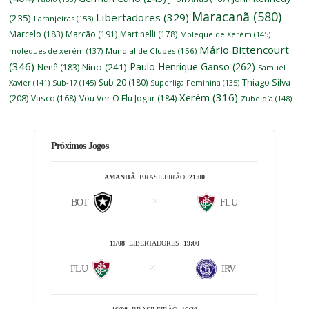
Maracanã
(580)
Libertadores
(329)
(235)
Laranjeiras
(153)
Marcelo
(183)
Marcão
(191)
Martinelli
(178)
Moleque de Xerém
(145)
Mário Bittencourt
moleques de xerém
(137)
Mundial de Clubes
(156)
(346)
Paulo Henrique Ganso
(262)
Nino
(241)
Nenê
(183)
Samuel
Thiago Silva
Sub-20
(180)
Xavier
(141)
Sub-17
(145)
Superliga Feminina
(135)
Xerém
(316)
(208)
Vasco
(168)
Vou Ver O Flu Jogar
(184)
Zubeldía
(148)
Próximos Jogos
AMANHÃ
BRASILEIRÃO
21:00
BOT
FLU
11/08
LIBERTADORES
19:00
FLU
IRV