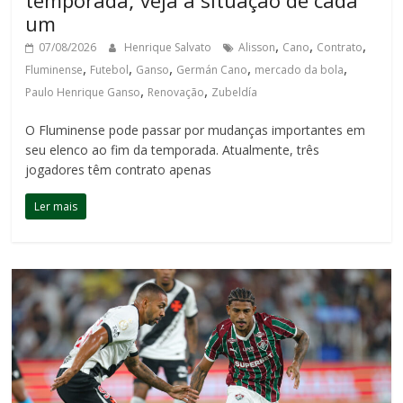
temporada; veja a situação de cada
um
,
,
,
07/08/2026
Henrique Salvato
Alisson
Cano
Contrato
,
,
,
,
,
Fluminense
Futebol
Ganso
Germán Cano
mercado da bola
,
,
Paulo Henrique Ganso
Renovação
Zubeldía
O Fluminense pode passar por mudanças importantes em
seu elenco ao fim da temporada. Atualmente, três
jogadores têm contrato apenas
Ler mais