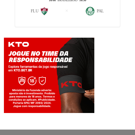
16/08
BRASILEIRÃO
16:30
FLU
PAL
Jogue com responsabilidade. 18+