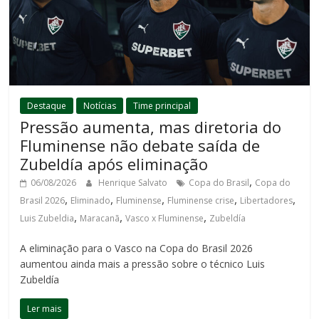
Destaque
Notícias
Time principal
Pressão aumenta, mas diretoria do
Fluminense não debate saída de
Zubeldía após eliminação
,
06/08/2026
Henrique Salvato
Copa do Brasil
Copa do
,
,
,
,
,
Brasil 2026
Eliminado
Fluminense
Fluminense crise
Libertadores
,
,
,
Luis Zubeldia
Maracanã
Vasco x Fluminense
Zubeldía
A eliminação para o Vasco na Copa do Brasil 2026
aumentou ainda mais a pressão sobre o técnico Luis
Zubeldía
Ler mais