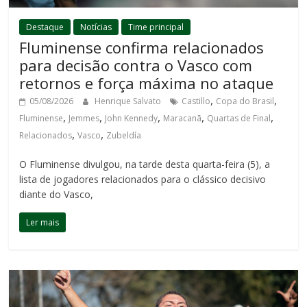
Destaque
Notícias
Time principal
Fluminense confirma relacionados
para decisão contra o Vasco com
retornos e força máxima no ataque
,
,
05/08/2026
Henrique Salvato
Castillo
Copa do Brasil
,
,
,
,
,
Fluminense
Jemmes
John Kennedy
Maracanã
Quartas de Final
,
,
Relacionados
Vasco
Zubeldía
O Fluminense divulgou, na tarde desta quarta-feira (5), a
lista de jogadores relacionados para o clássico decisivo
diante do Vasco,
Ler mais