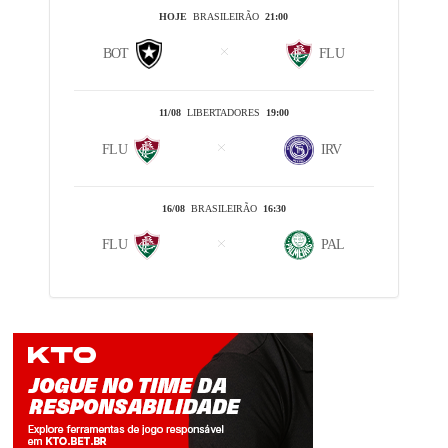
HOJE
BRASILEIRÃO
21:00
BOT
FLU
11/08
LIBERTADORES
19:00
FLU
IRV
16/08
BRASILEIRÃO
16:30
FLU
PAL