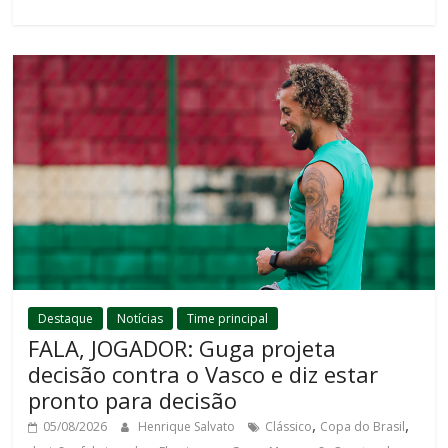
Destaque
Notícias
Time principal
FALA, JOGADOR: Guga projeta
decisão contra o Vasco e diz estar
pronto para decisão
,
,
05/08/2026
Henrique Salvato
Clássico
Copa do Brasil