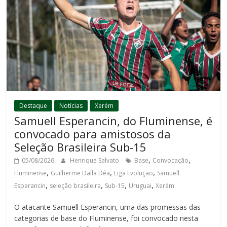
Destaque
Notícias
Xerém
Samuell Esperancin, do Fluminense, é
convocado para amistosos da
Seleção Brasileira Sub-15
,
,
05/08/2026
Henrique Salvato
Base
Convocação
,
,
,
Fluminense
Guilherme Dalla Déa
Liga Evolução
Samuell
,
,
,
,
Esperancin
seleção brasileira
Sub-15
Uruguai
Xerém
O atacante Samuell Esperancin, uma das promessas das
categorias de base do Fluminense, foi convocado nesta