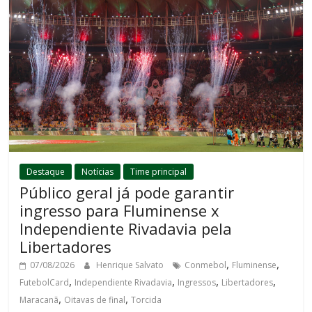
Destaque
Notícias
Time principal
Público geral já pode garantir
ingresso para Fluminense x
Independiente Rivadavia pela
Libertadores
,
,
07/08/2026
Henrique Salvato
Conmebol
Fluminense
,
,
,
,
FutebolCard
Independiente Rivadavia
Ingressos
Libertadores
,
,
Maracanã
Oitavas de final
Torcida