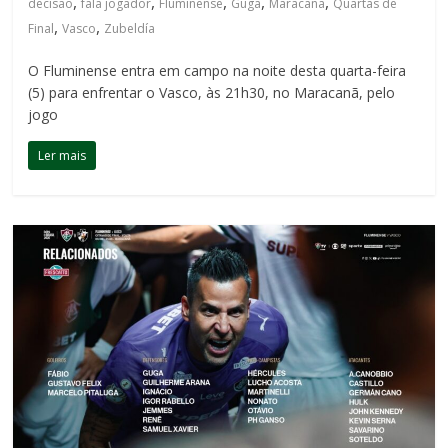
,
,
,
,
,
decisão
fala jogador
Fluminense
Guga
Maracanã
Quartas de
,
,
Final
Vasco
Zubeldía
O Fluminense entra em campo na noite desta quarta-feira
(5) para enfrentar o Vasco, às 21h30, no Maracanã, pelo
jogo
Ler mais