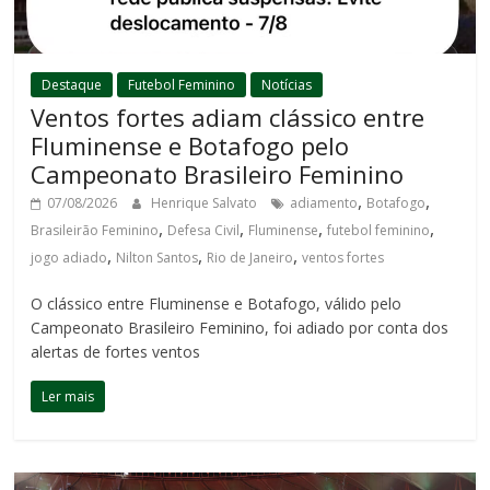
Destaque
Futebol Feminino
Notícias
Ventos fortes adiam clássico entre
Fluminense e Botafogo pelo
Campeonato Brasileiro Feminino
,
,
07/08/2026
Henrique Salvato
adiamento
Botafogo
,
,
,
,
Brasileirão Feminino
Defesa Civil
Fluminense
futebol feminino
,
,
,
jogo adiado
Nilton Santos
Rio de Janeiro
ventos fortes
O clássico entre Fluminense e Botafogo, válido pelo
Campeonato Brasileiro Feminino, foi adiado por conta dos
alertas de fortes ventos
Ler mais