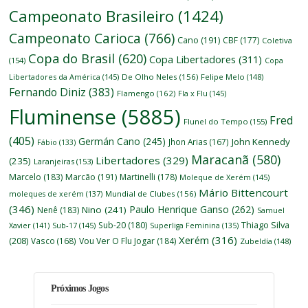
Campeonato Brasileiro
(1424)
Campeonato Carioca
(766)
Cano
(191)
CBF
(177)
Coletiva
Copa do Brasil
(620)
Copa Libertadores
(311)
(154)
Copa
Libertadores da América
(145)
De Olho Neles
(156)
Felipe Melo
(148)
Fernando Diniz
(383)
Flamengo
(162)
Fla x Flu
(145)
Fluminense
(5885)
Fred
Flunel do Tempo
(155)
(405)
Germán Cano
(245)
John Kennedy
Jhon Arias
(167)
Fábio
(133)
Maracanã
(580)
Libertadores
(329)
(235)
Laranjeiras
(153)
Marcelo
(183)
Marcão
(191)
Martinelli
(178)
Moleque de Xerém
(145)
Mário Bittencourt
moleques de xerém
(137)
Mundial de Clubes
(156)
(346)
Paulo Henrique Ganso
(262)
Nino
(241)
Nenê
(183)
Samuel
Thiago Silva
Sub-20
(180)
Xavier
(141)
Sub-17
(145)
Superliga Feminina
(135)
Xerém
(316)
(208)
Vasco
(168)
Vou Ver O Flu Jogar
(184)
Zubeldía
(148)
Próximos Jogos