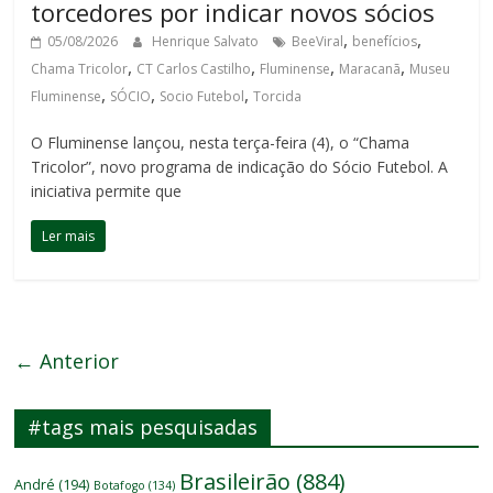
torcedores por indicar novos sócios
,
,
05/08/2026
Henrique Salvato
BeeViral
benefícios
,
,
,
,
Chama Tricolor
CT Carlos Castilho
Fluminense
Maracanã
Museu
,
,
,
Fluminense
SÓCIO
Socio Futebol
Torcida
O Fluminense lançou, nesta terça-feira (4), o “Chama
Tricolor”, novo programa de indicação do Sócio Futebol. A
iniciativa permite que
Ler mais
← Anterior
#tags mais pesquisadas
Brasileirão
(884)
André
(194)
Botafogo
(134)