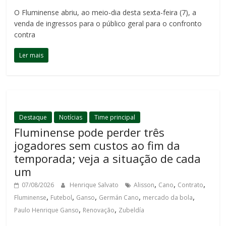
O Fluminense abriu, ao meio-dia desta sexta-feira (7), a
venda de ingressos para o público geral para o confronto
contra
Ler mais
Destaque
Notícias
Time principal
Fluminense pode perder três
jogadores sem custos ao fim da
temporada; veja a situação de cada
um
,
,
,
07/08/2026
Henrique Salvato
Alisson
Cano
Contrato
,
,
,
,
,
Fluminense
Futebol
Ganso
Germán Cano
mercado da bola
,
,
Paulo Henrique Ganso
Renovação
Zubeldía