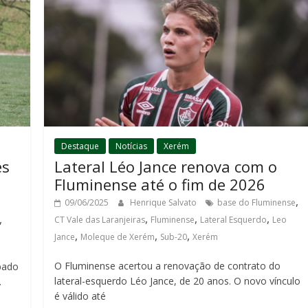
Destaque
Notícias
Xerém
es
Lateral Léo Jance renova com o
Fluminense até o fim de 2026
,
09/06/2025
Henrique Salvato
base do Fluminense
,
,
,
,
CT Vale das Laranjeiras
Fluminense
Lateral Esquerdo
Leo
,
,
,
Jance
Moleque de Xerém
Sub-20
Xerém
O Fluminense acertou a renovação de contrato do
bado
lateral-esquerdo Léo Jance, de 20 anos. O novo vínculo
.
é válido até