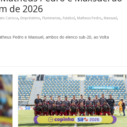
im de 2026
,
,
,
,
,
,
to Carioca
Empréstimo
Fluminense
Futebol
Matheus Pedro
Maxsuel
theus Pedro e Maxsuel, ambos do elenco sub-20, ao Volta