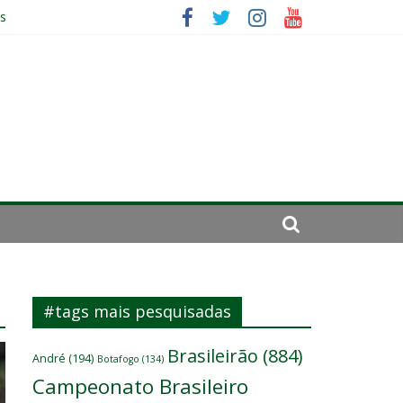
es
ará por cirurgia
elenco
#tags mais pesquisadas
Brasileirão
(884)
André
(194)
Botafogo
(134)
Campeonato Brasileiro