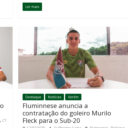
Ler mais
Destaque
Notícias
Xerém
 o
Fluminnese anuncia a
contratação do goleiro Murilo
Fleck para o Sub-20
,
CT
,
12/02/2025
Guilherme Gama
Fluminense
Moleque