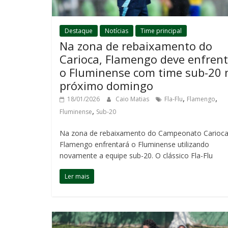
Destaque
Notícias
Time principal
Na zona de rebaixamento do
Carioca, Flamengo deve enfrent
o Fluminense com time sub-20 
próximo domingo
,
,
18/01/2026
Caio Matias
Fla-Flu
Flamengo
,
Fluminense
Sub-20
Na zona de rebaixamento do Campeonato Carioca
Flamengo enfrentará o Fluminense utilizando
novamente a equipe sub-20. O clássico Fla-Flu
Ler mais