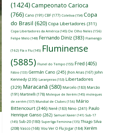
(1424)
Campeonato Carioca
(766)
Copa
Cano
(191)
CBF
(177)
Coletiva
(154)
do Brasil
(620)
Copa Libertadores
(311)
Copa Libertadores da América
(145)
De Olho Neles
(156)
Fernando Diniz
(383)
Felipe Melo
(148)
Flamengo
Fluminense
(162)
Fla x Flu
(145)
(5885)
Fred
(405)
Flunel do Tempo
(155)
Germán Cano
(245)
John
Jhon Arias
(167)
Fábio
(133)
Libertadores
Kennedy
(235)
Laranjeiras
(153)
Maracanã
(580)
(329)
Marcelo
(183)
Marcão
(191)
Martinelli
(178)
Moleque de Xerém
(145)
moleques
Mário
de xerém
(137)
Mundial de Clubes
(156)
Bittencourt
(346)
Paulo
Nino
(241)
Nenê
(183)
Henrique Ganso
(262)
Samuel Xavier
(141)
Sub-17
Thiago Silva
Sub-20
(180)
(145)
Superliga Feminina
(135)
Xerém
(208)
Vasco
(168)
Vou Ver O Flu Jogar
(184)