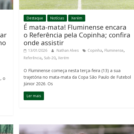
Destaque
Notícias
Xerém
É mata-mata! Fluminense encara
ar
o Referência pela Copinha; confira
no
onde assistir
,
,
13/01/2026
Nathan Alves
Copinha
Fluminense
,
,
Referência
Sub-20
Xerém
O Fluminense começa nesta terça-feira (13) a sua
trajetória no mata-mata da Copa São Paulo de Futebol
, o
Júnior 2026. Os
Ler mais