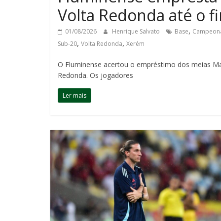
Volta Redonda até o f
,
01/08/2026
Henrique Salvato
Base
Campeona
,
,
Sub-20
Volta Redonda
Xerém
O Fluminense acertou o empréstimo dos meias Ma
Redonda. Os jogadores
Ler mais