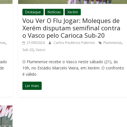
Destaque
Notícias
Xerém
Vou Ver O Flu Jogar: Moleques de
Xerém disputam semifinal contra
o Vasco pelo Carioca Sub-20
,
,
nse
21/09/2024
Carlos Frederico Palermo
Fluminense
,
Sub-20
Vasco
bado
O Fluminense recebe o Vasco neste sábado (21), às
 de
10h, no Estádio Marcelo Vieira, em Xerém. O confronto
é válido
Ler mais