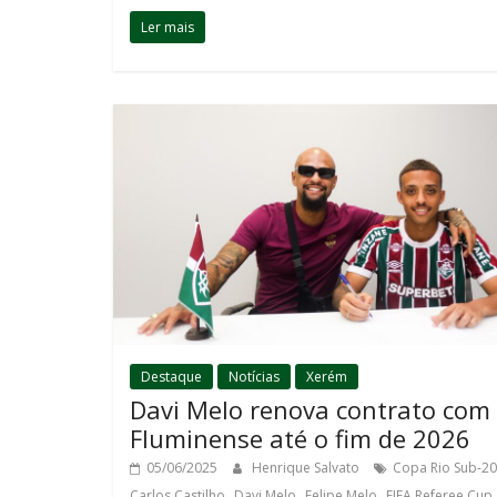
Ler mais
Destaque
Notícias
Xerém
Davi Melo renova contrato com
Fluminense até o fim de 2026
05/06/2025
Henrique Salvato
Copa Rio Sub-20
,
,
,
,
Carlos Castilho
Davi Melo
Felipe Melo
FIFA Referee Cup