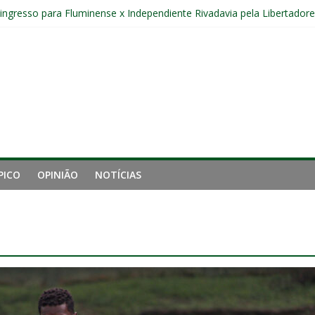
r ingresso para Fluminense x Independiente Rivadavia pela Libertador
Sub-20 do Fluminense em duelo contra o Nova Iguaçu pelo Carioca
gamento cruzado do joelho direito confirmada pelo Fluminense e pass
nal da Libertadores com apenas duas contratações e sete saídas no 
 entre Fluminense e Botafogo pelo Campeonato Brasileiro Feminino
PICO
OPINIÃO
NOTÍCIAS