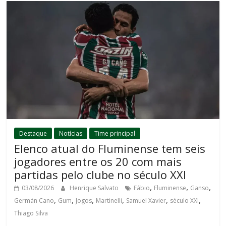
Destaque
Notícias
Time principal
Elenco atual do Fluminense tem seis
jogadores entre os 20 com mais
partidas pelo clube no século XXI
,
,
,
03/08/2026
Henrique Salvato
Fábio
Fluminense
Ganso
,
,
,
,
,
,
Germán Cano
Gum
Jogos
Martinelli
Samuel Xavier
século XXI
Thiago Silva