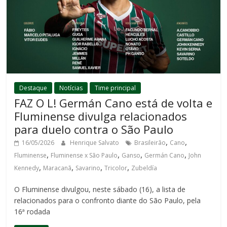
Destaque
Notícias
Time principal
FAZ O L! Germán Cano está de volta e
Fluminense divulga relacionados
para duelo contra o São Paulo
,
,
16/05/2026
Henrique Salvato
Brasileirão
Cano
,
,
,
,
Fluminense
Fluminense x São Paulo
Ganso
Germán Cano
John
,
,
,
,
Kennedy
Maracanã
Savarino
Tricolor
Zubeldía
O Fluminense divulgou, neste sábado (16), a lista de
relacionados para o confronto diante do São Paulo, pela
16ª rodada