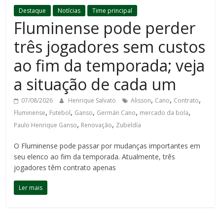
Destaque
Notícias
Time principal
Fluminense pode perder
três jogadores sem custos
ao fim da temporada; veja
a situação de cada um
,
,
,
07/08/2026
Henrique Salvato
Alisson
Cano
Contrato
,
,
,
,
,
Fluminense
Futebol
Ganso
Germán Cano
mercado da bola
,
,
Paulo Henrique Ganso
Renovação
Zubeldía
O Fluminense pode passar por mudanças importantes em
seu elenco ao fim da temporada. Atualmente, três
jogadores têm contrato apenas
Ler mais