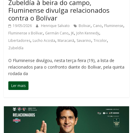
Zubeldía à beira do campo,
Fluminense divulga relacionados
contra o Bolívar
,
,
,
19/05/2026
Henrique Salvato
Bolivar
Cano
Fluminense
,
,
,
,
Fluminense x Bolívar
Germán Cano
JK
John Kennedy
,
,
,
,
,
Libertadores
Lucho Acosta
Maracanã
Savarino
Tricolor
Zubeldía
O Fluminense divulgou, nesta terça-feira (19), a lista de
relacionados para o confronto diante do Bolívar, pela quinta
rodada da
Ler mais