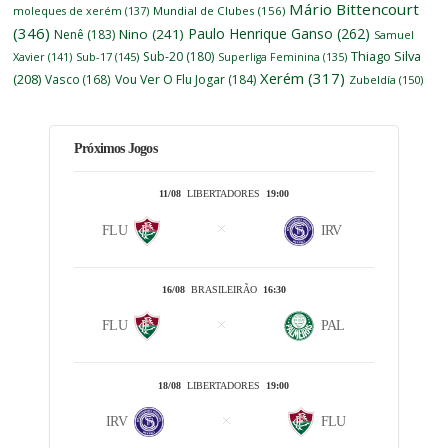
Mário Bittencourt
moleques de xerém
(137)
Mundial de Clubes
(156)
(346)
Paulo Henrique Ganso
(262)
Nino
(241)
Nenê
(183)
Samuel
Thiago Silva
Sub-20
(180)
Xavier
(141)
Sub-17
(145)
Superliga Feminina
(135)
Xerém
(317)
(208)
Vasco
(168)
Vou Ver O Flu Jogar
(184)
Zubeldía
(150)
Próximos Jogos
11/08
LIBERTADORES
19:00
FLU
IRV
16/08
BRASILEIRÃO
16:30
FLU
PAL
18/08
LIBERTADORES
19:00
IRV
FLU