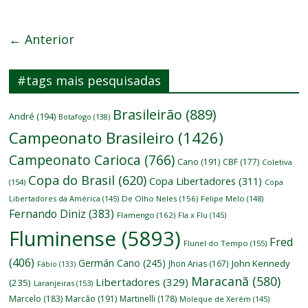
← Anterior
#tags mais pesquisadas
Brasileirão
(889)
André
(194)
Botafogo
(138)
Campeonato Brasileiro
(1426)
Campeonato Carioca
(766)
Cano
(191)
CBF
(177)
Coletiva
Copa do Brasil
(620)
Copa Libertadores
(311)
(154)
Copa
Libertadores da América
(145)
De Olho Neles
(156)
Felipe Melo
(148)
Fernando Diniz
(383)
Flamengo
(162)
Fla x Flu
(145)
Fluminense
(5893)
Fred
Flunel do Tempo
(155)
(406)
Germán Cano
(245)
John Kennedy
Jhon Arias
(167)
Fábio
(133)
Maracanã
(580)
Libertadores
(329)
(235)
Laranjeiras
(153)
Marcelo
(183)
Marcão
(191)
Martinelli
(178)
Moleque de Xerém
(145)