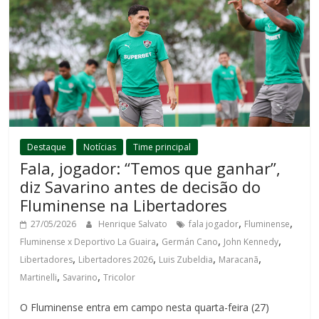
Destaque
Notícias
Time principal
Fala, jogador: “Temos que ganhar”,
diz Savarino antes de decisão do
Fluminense na Libertadores
,
,
27/05/2026
Henrique Salvato
fala jogador
Fluminense
,
,
,
Fluminense x Deportivo La Guaira
Germán Cano
John Kennedy
,
,
,
,
Libertadores
Libertadores 2026
Luis Zubeldia
Maracanã
,
,
Martinelli
Savarino
Tricolor
O Fluminense entra em campo nesta quarta-feira (27)