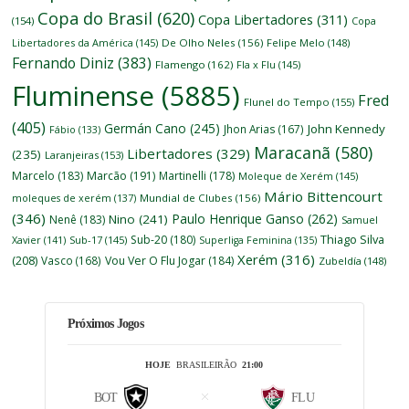
Copa do Brasil
(620)
Copa Libertadores
(311)
(154)
Copa
Libertadores da América
(145)
De Olho Neles
(156)
Felipe Melo
(148)
Fernando Diniz
(383)
Flamengo
(162)
Fla x Flu
(145)
Fluminense
(5885)
Fred
Flunel do Tempo
(155)
(405)
Germán Cano
(245)
John Kennedy
Jhon Arias
(167)
Fábio
(133)
Maracanã
(580)
Libertadores
(329)
(235)
Laranjeiras
(153)
Marcelo
(183)
Marcão
(191)
Martinelli
(178)
Moleque de Xerém
(145)
Mário Bittencourt
moleques de xerém
(137)
Mundial de Clubes
(156)
(346)
Paulo Henrique Ganso
(262)
Nino
(241)
Nenê
(183)
Samuel
Thiago Silva
Sub-20
(180)
Xavier
(141)
Sub-17
(145)
Superliga Feminina
(135)
Xerém
(316)
(208)
Vasco
(168)
Vou Ver O Flu Jogar
(184)
Zubeldía
(148)
Próximos Jogos
HOJE
BRASILEIRÃO
21:00
BOT
FLU