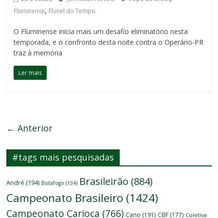
,
Fluminense
Flunel do Tempo
O Fluminense inicia mais um desafio eliminatório nesta
temporada, e o confronto desta noite contra o Operário-PR
traz à memória
Ler mais
← Anterior
#tags mais pesquisadas
Brasileirão
(884)
André
(194)
Botafogo
(134)
Campeonato Brasileiro
(1424)
Campeonato Carioca
(766)
Cano
(191)
CBF
(177)
Coletiva