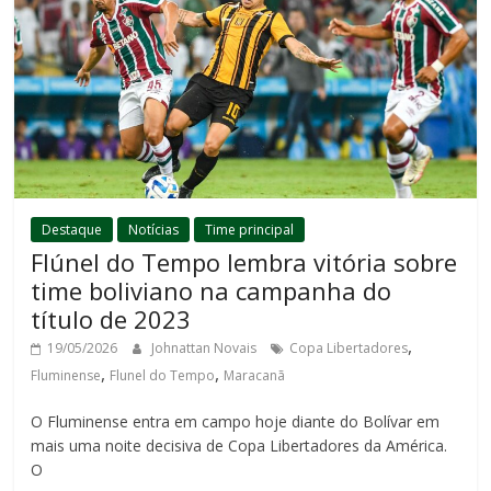
Destaque
Notícias
Time principal
Flúnel do Tempo lembra vitória sobre
time boliviano na campanha do
título de 2023
,
19/05/2026
Johnattan Novais
Copa Libertadores
,
,
Fluminense
Flunel do Tempo
Maracanã
O Fluminense entra em campo hoje diante do Bolívar em
mais uma noite decisiva de Copa Libertadores da América.
O