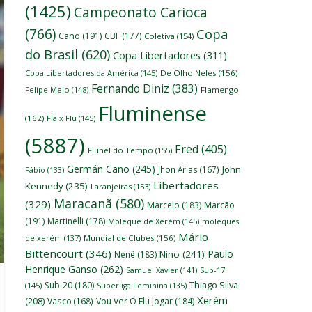
(1425)
Campeonato Carioca
(766)
Copa
Cano
(191)
CBF
(177)
Coletiva
(154)
do Brasil
(620)
Copa Libertadores
(311)
Copa Libertadores da América
(145)
De Olho Neles
(156)
Fernando Diniz
(383)
Felipe Melo
(148)
Flamengo
Fluminense
(162)
Fla x Flu
(145)
(5887)
Fred
(405)
Flunel do Tempo
(155)
Germán Cano
(245)
John
Jhon Arias
(167)
Fábio
(133)
Libertadores
Kennedy
(235)
Laranjeiras
(153)
Maracanã
(580)
(329)
Marcelo
(183)
Marcão
(191)
Martinelli
(178)
Moleque de Xerém
(145)
moleques
Mário
de xerém
(137)
Mundial de Clubes
(156)
Bittencourt
(346)
Paulo
Nino
(241)
Nenê
(183)
Henrique Ganso
(262)
Samuel Xavier
(141)
Sub-17
Thiago Silva
Sub-20
(180)
(145)
Superliga Feminina
(135)
Xerém
(208)
Vasco
(168)
Vou Ver O Flu Jogar
(184)