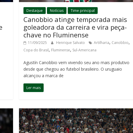
Destaque
Notícias
Time principal
Canobbio atinge temporada mais
e
goleadora da carreira e vira peça-
chave no Fluminense
,
,
11/09/2025
Henrique Salvato
Artilharia
Canobbio
,
,
Copa do Brasil
Fluminense
Sul-Americana
Agustín Canobbio vem vivendo seu ano mais produtivo
desde que chegou ao futebol brasileiro. O uruguaio
alcançou a marca de
Ler mais