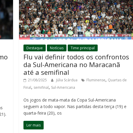
Destaque
Notícias
Time principal
imo
Flu vai definir todos os confrontos
da Sul-Americana no Maracanã
até a semifinal
,
21/08/2025
Júlia Scárdua
Fluminense
Quartas de
,
,
Final
semifinal
Sul-Americana
Os jogos de mata-mata da Copa Sul-Americana
seguem a todo vapor. Nas partidas desta terça (19) e
as
quarta-feira (20), os
21).
Ler mais