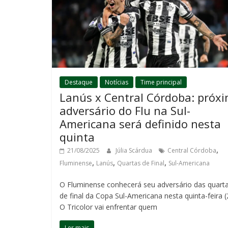
Destaque
Notícias
Time principal
Lanús x Central Córdoba: próx
adversário do Flu na Sul-
Americana será definido nesta
quinta
,
21/08/2025
Júlia Scárdua
Central Córdoba
,
,
,
Fluminense
Lanús
Quartas de Final
Sul-Americana
O Fluminense conhecerá seu adversário das quart
de final da Copa Sul-Americana nesta quinta-feira (
O Tricolor vai enfrentar quem
Ler mais