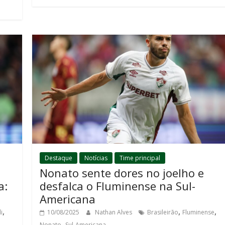
Destaque
Notícias
Time principal
Nonato sente dores no joelho e
a:
desfalca o Fluminense na Sul-
Americana
,
,
,
i
10/08/2025
Nathan Alves
Brasileirão
Fluminense
,
Nonato
Sul-Americana