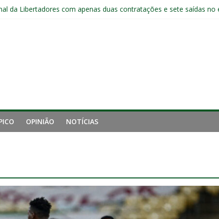
nal da Libertadores com apenas duas contratações e sete saídas no 
nense tem aproveitamento inferior a 42% contra o Botafogo como vi
uminense estreia no time principal do New York City
Sub-20 do Fluminense em duelo contra o Nova Iguaçu pelo Carioca
gamento cruzado do joelho direito confirmada pelo Fluminense e pass
PICO
OPINIÃO
NOTÍCIAS