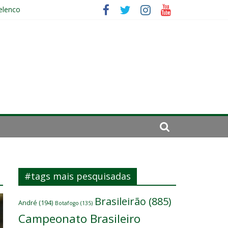
elenco
sitante
ará por cirurgia
#tags mais pesquisadas
Brasileirão
(885)
André
(194)
Botafogo
(135)
Campeonato Brasileiro