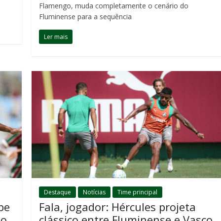
Flamengo, muda completamente o cenário do
Fluminense para a sequência
Ler mais
Destaque
Notícias
Time principal
be
Fala, jogador: Hércules projeta
lo
clássico entre Fluminense e Vasco