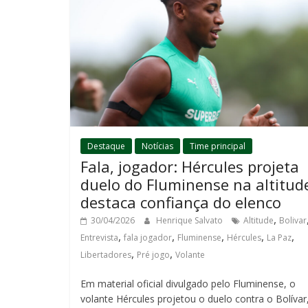
Destaque
Notícias
Time principal
Fala, jogador: Hércules projeta
duelo do Fluminense na altitud
destaca confiança do elenco
,
30/04/2026
Henrique Salvato
Altitude
Bolivar
,
,
,
,
,
Entrevista
fala jogador
Fluminense
Hércules
La Paz
,
,
Libertadores
Pré jogo
Volante
Em material oficial divulgado pelo Fluminense, o
volante Hércules projetou o duelo contra o Bolívar