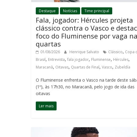
Destaque
Notícias
Time principal
Fala, jogador: Hércules projeta
clássico contra o Vasco e desta
foco do Fluminense por vaga n
quartas
,
01/08/2026
Henrique Salvato
Clássico
Copa 
,
,
,
,
,
Brasil
Entrevista
fala jogador
Fluminense
Hércules
,
,
,
,
Maracanã
Oitavas
Quartas de Final
Vasco
Zubeldía
O Fluminense enfrenta o Vasco na tarde deste sá
(1º), às 17h30, no Maracanã, pelo jogo de ida das
oitavas
Ler mais