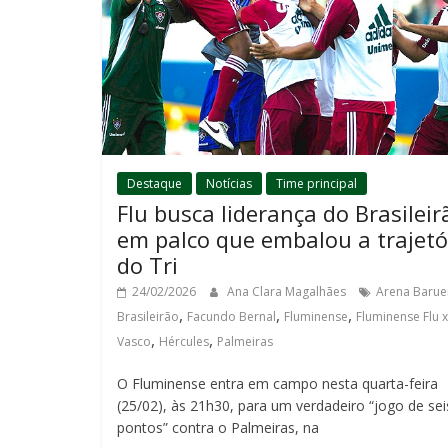
Destaque
Notícias
Time principal
Flu busca liderança do Brasileir
em palco que embalou a trajetó
do Tri
24/02/2026
Ana Clara Magalhães
Arena Barue
,
,
,
Brasileirão
Facundo Bernal
Fluminense
Fluminense Flu x
,
,
Vasco
Hércules
Palmeiras
O Fluminense entra em campo nesta quarta-feira
(25/02), às 21h30, para um verdadeiro “jogo de sei
pontos” contra o Palmeiras, na