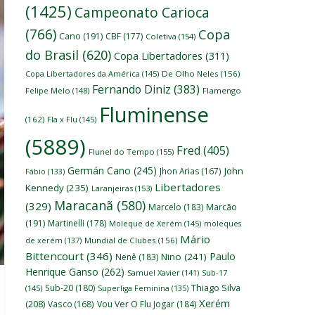
(1425)
Campeonato Carioca
(766)
Copa
Cano
(191)
CBF
(177)
Coletiva
(154)
do Brasil
(620)
Copa Libertadores
(311)
Copa Libertadores da América
(145)
De Olho Neles
(156)
Fernando Diniz
(383)
Felipe Melo
(148)
Flamengo
Fluminense
(162)
Fla x Flu
(145)
(5889)
Fred
(405)
Flunel do Tempo
(155)
Germán Cano
(245)
John
Jhon Arias
(167)
Fábio
(133)
Libertadores
Kennedy
(235)
Laranjeiras
(153)
Maracanã
(580)
(329)
Marcelo
(183)
Marcão
(191)
Martinelli
(178)
Moleque de Xerém
(145)
moleques
Mário
de xerém
(137)
Mundial de Clubes
(156)
Bittencourt
(346)
Paulo
Nino
(241)
Nenê
(183)
Henrique Ganso
(262)
Samuel Xavier
(141)
Sub-17
Thiago Silva
Sub-20
(180)
(145)
Superliga Feminina
(135)
Xerém
(208)
Vasco
(168)
Vou Ver O Flu Jogar
(184)