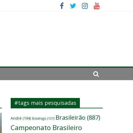
sitante
#tags mais pesquisadas
Brasileirão
(887)
André
(194)
Botafogo
(137)
Campeonato Brasileiro