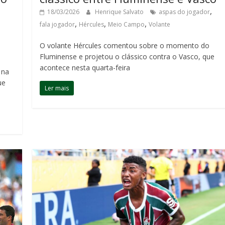
,
18/03/2026
Henrique Salvato
aspas do jogador
,
,
,
fala jogador
Hércules
Meio Campo
Volante
O volante Hércules comentou sobre o momento do
Fluminense e projetou o clássico contra o Vasco, que
acontece nesta quarta-feira
 na
ue
Ler mais