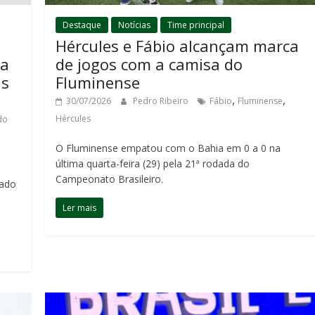
Destaque
Notícias
Time principal
Hércules e Fábio alcançam marca
ca
de jogos com a camisa do
as
Fluminense
,
,
30/07/2026
Pedro Ribeiro
Fábio
Fluminense
Hércules
do
O Fluminense empatou com o Bahia em 0 a 0 na
última quarta-feira (29) pela 21ª rodada do
Campeonato Brasileiro.
bado
Ler mais