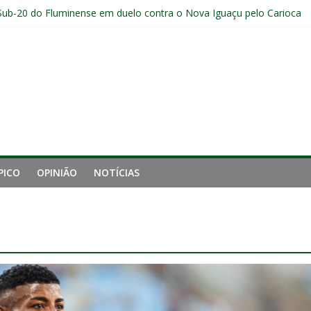
Sub-20 do Fluminense em duelo contra o Nova Iguaçu pelo Carioca
a invicto ao clássico após retomada do Brasileirão
ção provável, arbitragem e onde assistir
nense tem aproveitamento inferior a 42% contra o Botafogo como vi
uminense estreia no time principal do New York City
PICO
OPINIÃO
NOTÍCIAS