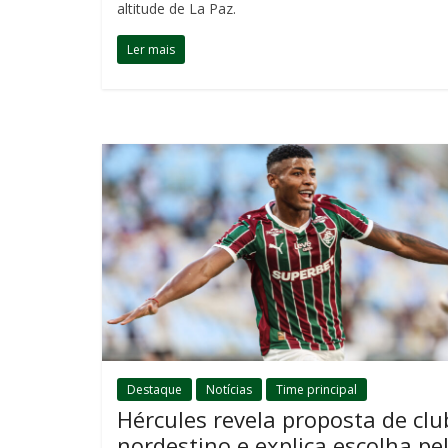
altitude de La Paz.
Ler mais
Destaque
Notícias
Time principal
Hércules revela proposta de clu
nordestino e explica escolha pe