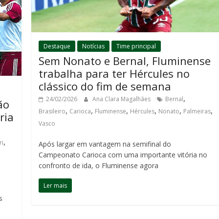
Destaque
Notícias
Time principal
Sem Nonato e Bernal, Fluminense
trabalha para ter Hércules no
clássico do fim de semana
,
24/02/2026
Ana Clara Magalhães
Bernal
ão
,
,
,
,
,
,
Brasileiro
Carioca
Fluminense
Hércules
Nonato
Palmeiras
ria
Vasco
,
ri
Após largar em vantagem na semifinal do
Campeonato Carioca com uma importante vitória no
confronto de ida, o Fluminense agora
Ler mais
s