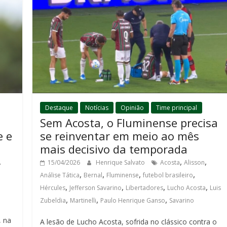
Destaque
Notícias
Opinião
Time principal
Sem Acosta, o Fluminense precisa
e e
se reinventar em meio ao mês
mais decisivo da temporada
,
,
,
15/04/2026
Henrique Salvato
Acosta
Alisson
,
,
,
,
Análise Tática
Bernal
Fluminense
futebol brasileiro
,
,
,
,
Hércules
Jefferson Savarino
Libertadores
Lucho Acosta
Luis
,
,
,
Zubeldia
Martinelli
Paulo Henrique Ganso
Savarino
, na
A lesão de Lucho Acosta, sofrida no clássico contra o