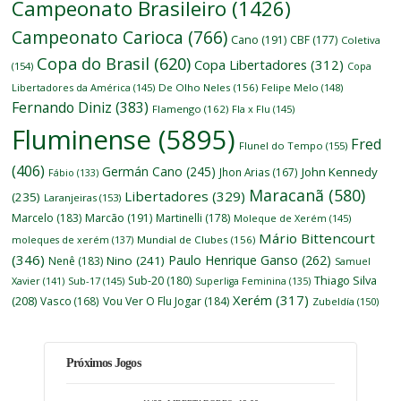
Campeonato Brasileiro
(1426)
Campeonato Carioca
(766)
Cano
(191)
CBF
(177)
Coletiva
Copa do Brasil
(620)
Copa Libertadores
(312)
(154)
Copa
Libertadores da América
(145)
De Olho Neles
(156)
Felipe Melo
(148)
Fernando Diniz
(383)
Flamengo
(162)
Fla x Flu
(145)
Fluminense
(5895)
Fred
Flunel do Tempo
(155)
(406)
Germán Cano
(245)
John Kennedy
Jhon Arias
(167)
Fábio
(133)
Maracanã
(580)
Libertadores
(329)
(235)
Laranjeiras
(153)
Marcelo
(183)
Marcão
(191)
Martinelli
(178)
Moleque de Xerém
(145)
Mário Bittencourt
moleques de xerém
(137)
Mundial de Clubes
(156)
(346)
Paulo Henrique Ganso
(262)
Nino
(241)
Nenê
(183)
Samuel
Thiago Silva
Sub-20
(180)
Xavier
(141)
Sub-17
(145)
Superliga Feminina
(135)
Xerém
(317)
(208)
Vasco
(168)
Vou Ver O Flu Jogar
(184)
Zubeldía
(150)
Próximos Jogos