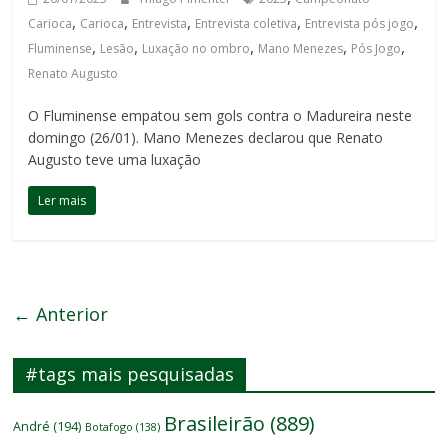
,
,
,
,
,
Carioca
Carioca
Entrevista
Entrevista coletiva
Entrevista pós jogo
,
,
,
,
,
Fluminense
Lesão
Luxação no ombro
Mano Menezes
Pós Jogo
Renato Augusto
O Fluminense empatou sem gols contra o Madureira neste
domingo (26/01). Mano Menezes declarou que Renato
Augusto teve uma luxação
Ler mais
← Anterior
#tags mais pesquisadas
Brasileirão
(889)
André
(194)
Botafogo
(138)