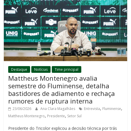
Destaque
Notícias
Time principal
Mattheus Montenegro avalia
semestre do Fluminense, detalha
bastidores de adiamento e rechaça
rumores de ruptura interna
,
,
23/06/2026
Ana Clara Magalhães
Entrevista
Fluminense
,
,
Mattheus Montenegro
Presidente
Setor Sul
Presidente do Tricolor explicou a decisão técnica por trás