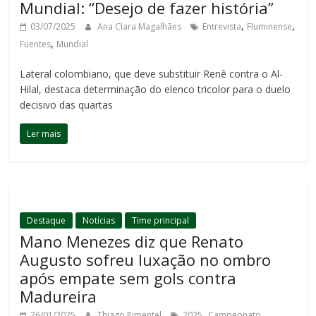
Mundial: “Desejo de fazer história”
,
,
03/07/2025
Ana Clara Magalhães
Entrevista
Fluminense
,
Fuentes
Mundial
Lateral colombiano, que deve substituir Renê contra o Al-
Hilal, destaca determinação do elenco tricolor para o duelo
decisivo das quartas
Ler mais
Destaque
Notícias
Time principal
Mano Menezes diz que Renato
Augusto sofreu luxação no ombro
após empate sem gols contra
Madureira
,
26/01/2025
Thiago Pimentel
2025
Campeonato