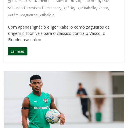
,
01/08/2026
Henrique Salvato
Copa do Brasil
Davi
,
,
,
,
,
,
Schuindt
Entrevista
Fluminense
Ignácio
Igor Rabello
Vasco
,
,
Xerém
Zagueiros
Zubeldía
Com apenas Ignácio e Igor Rabello como zagueiros de
origem disponíveis para o clássico contra o Vasco, o
Fluminense entrou
Ler mais