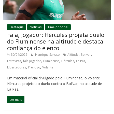
Destaque
Notícias
Time principal
Fala, jogador: Hércules projeta duelo
do Fluminense na altitude e destaca
confiança do elenco
,
,
30/04/2026
Henrique Salvato
Altitude
Bolivar
,
,
,
,
,
Entrevista
fala jogador
Fluminense
Hércules
La Paz
,
,
Libertadores
Pré jogo
Volante
Em material oficial divulgado pelo Fluminense, o volante
Hércules projetou o duelo contra o Bolívar, na altitude de
La Paz.
Ler mais