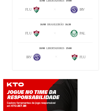
11/08
LIBERTADORES
19:00
FLU
IRV
16/08
BRASILEIRÃO
16:30
FLU
PAL
18/08
LIBERTADORES
19:00
IRV
FLU