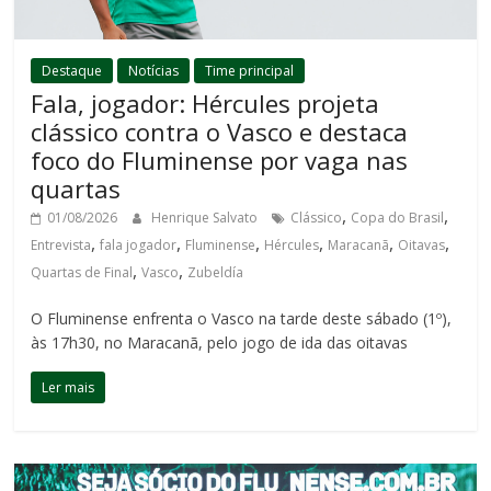
Destaque
Notícias
Time principal
Fala, jogador: Hércules projeta
clássico contra o Vasco e destaca
foco do Fluminense por vaga nas
quartas
,
,
01/08/2026
Henrique Salvato
Clássico
Copa do Brasil
,
,
,
,
,
,
Entrevista
fala jogador
Fluminense
Hércules
Maracanã
Oitavas
,
,
Quartas de Final
Vasco
Zubeldía
O Fluminense enfrenta o Vasco na tarde deste sábado (1º),
às 17h30, no Maracanã, pelo jogo de ida das oitavas
Ler mais