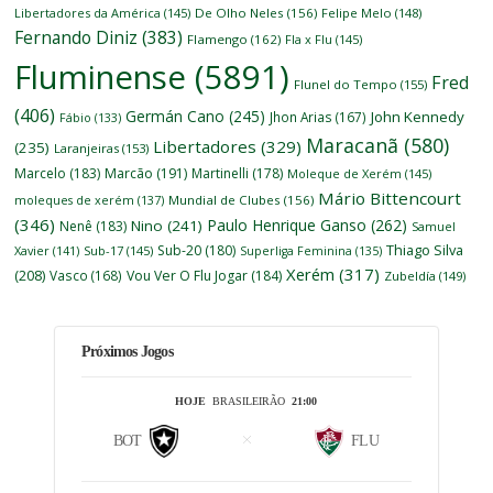
Libertadores da América
(145)
De Olho Neles
(156)
Felipe Melo
(148)
Fernando Diniz
(383)
Flamengo
(162)
Fla x Flu
(145)
Fluminense
(5891)
Fred
Flunel do Tempo
(155)
(406)
Germán Cano
(245)
John Kennedy
Jhon Arias
(167)
Fábio
(133)
Maracanã
(580)
Libertadores
(329)
(235)
Laranjeiras
(153)
Marcelo
(183)
Marcão
(191)
Martinelli
(178)
Moleque de Xerém
(145)
Mário Bittencourt
moleques de xerém
(137)
Mundial de Clubes
(156)
(346)
Paulo Henrique Ganso
(262)
Nino
(241)
Nenê
(183)
Samuel
Thiago Silva
Sub-20
(180)
Xavier
(141)
Sub-17
(145)
Superliga Feminina
(135)
Xerém
(317)
(208)
Vasco
(168)
Vou Ver O Flu Jogar
(184)
Zubeldía
(149)
Próximos Jogos
HOJE
BRASILEIRÃO
21:00
BOT
FLU