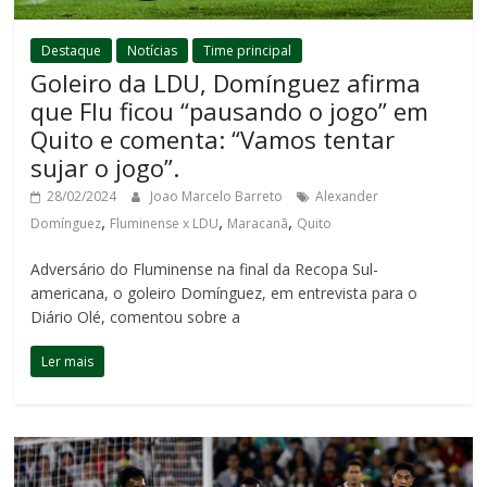
Destaque
Notícias
Time principal
Goleiro da LDU, Domínguez afirma
que Flu ficou “pausando o jogo” em
Quito e comenta: “Vamos tentar
sujar o jogo”.
28/02/2024
Joao Marcelo Barreto
Alexander
,
,
,
Domínguez
Fluminense x LDU
Maracanã
Quito
Adversário do Fluminense na final da Recopa Sul-
americana, o goleiro Domínguez, em entrevista para o
Diário Olé, comentou sobre a
Ler mais