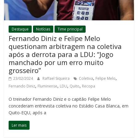
Destaque
Notícias
Time principal
Fernando Diniz e Felipe Melo
questionam arbitragem na coletiva
após a derrota para a LDU: “Jogo
manchado por um erro muito
grosseiro”
,
,
23/02/2024
Raffael Siqueira
Coletiva
Felipe Melo
,
,
,
,
Fernando Diniz
Fluminense
LDU
Quito
Recopa
O treinador Fernando Diniz e o capitão Felipe Melo
concederam entrevista coletiva no Estádio Casa Blanca, em
Quito-EQU, após a
Ler mais