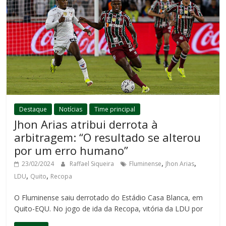
Destaque
Notícias
Time principal
Jhon Arias atribui derrota à
arbitragem: “O resultado se alterou
por um erro humano”
,
,
23/02/2024
Raffael Siqueira
Fluminense
Jhon Arias
,
,
LDU
Quito
Recopa
O Fluminense saiu derrotado do Estádio Casa Blanca, em
Quito-EQU. No jogo de ida da Recopa, vitória da LDU por