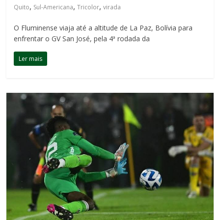
,
,
,
Quito
Sul-Americana
Tricolor
virada
O Fluminense viaja até a altitude de La Paz, Bolívia para
enfrentar o GV San José, pela 4ª rodada da
Ler mais