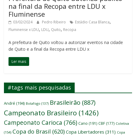
na final da Recopa entre LDU x
Fluminense
,
03/02/2024
Pedro Ribeiro
Estádio Casa Blanca
,
,
,
Fluminense x LDU
LDU
Quito
Recopa
A prefeitura de Quito voltou a autorizar eventos na cidade
de Quito e a final da Recopa entre LDU x
Ler mais
#tags mais pesquisadas
Brasileirão
(887)
André
(194)
Botafogo
(137)
Campeonato Brasileiro
(1426)
Campeonato Carioca
(766)
Cano
(191)
CBF
(177)
Coletiva
Copa do Brasil
(620)
Copa Libertadores
(311)
(154)
Copa