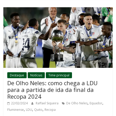
Destaque
Notícias
Time principal
De Olho Neles: como chega a LDU
para a partida de ida da final da
Recopa 2024
,
,
22/02/2024
Raffael Siqueira
De Olho Neles
Equador
,
,
,
Fluminense
LDU
Quito
Recopa