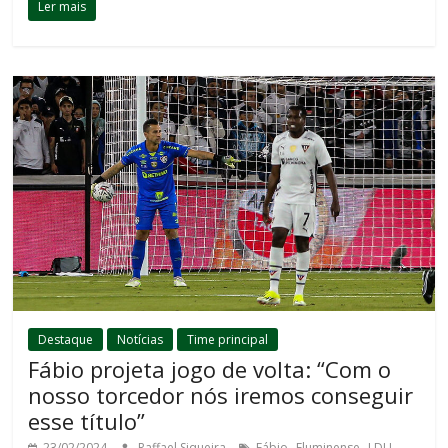
Ler mais
Destaque
Notícias
Time principal
Fábio projeta jogo de volta: “Com o
nosso torcedor nós iremos conseguir
esse título”
,
,
,
23/02/2024
Raffael Siqueira
Fábio
Fluminense
LDU