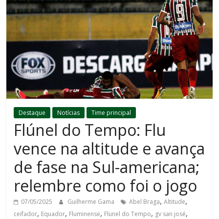
Destaque
Notícias
Time principal
Flúnel do Tempo: Flu
vence na altitude e avança
de fase na Sul-americana;
relembre como foi o jogo
,
,
07/05/2025
Guilherme Gama
Abel Braga
Altitude
,
,
,
,
,
ceifador
Equador
Fluminense
Flunel do Tempo
gv san josé