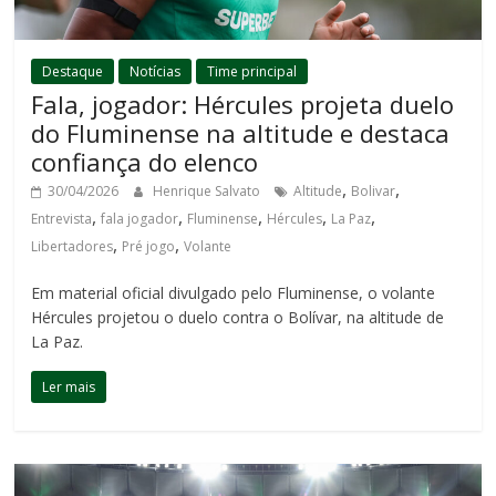
Destaque
Notícias
Time principal
Fala, jogador: Hércules projeta duelo
do Fluminense na altitude e destaca
confiança do elenco
,
,
30/04/2026
Henrique Salvato
Altitude
Bolivar
,
,
,
,
,
Entrevista
fala jogador
Fluminense
Hércules
La Paz
,
,
Libertadores
Pré jogo
Volante
Em material oficial divulgado pelo Fluminense, o volante
Hércules projetou o duelo contra o Bolívar, na altitude de
La Paz.
Ler mais