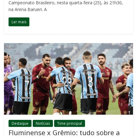
Campeonato Brasileiro, nesta quarta-feira (25), às 21h30,
na Arena Barueri. A
Ler mais
Destaque
Notícias
Time principal
Fluminense x Grêmio: tudo sobre a