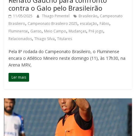
Renato Gaúcho para confronto
contra o Galo pelo Brasileirão
,
11/05/2025
Thiago Pimentel
Brasileirão
Campeonato
,
,
,
,
Brasileiro
Campeonato Brasileiro 2025
escalação
Fábio
,
,
,
,
,
Fluminense
Ganso
Meio Campo
Mudanças
Pré jogo
,
,
Relacionados
Thiago Silva
Titulares
Pela 8ª rodada do Campeonato Brasileiro, o Fluminense
encara o Atlético Mineiro neste domingo (11), às 17h30, na
Arena MRV,
Ler mais