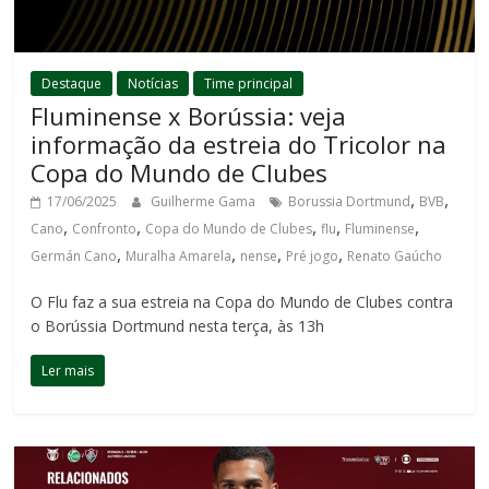
Destaque
Notícias
Time principal
Fluminense x Borússia: veja
informação da estreia do Tricolor na
Copa do Mundo de Clubes
,
,
17/06/2025
Guilherme Gama
Borussia Dortmund
BVB
,
,
,
,
,
Cano
Confronto
Copa do Mundo de Clubes
flu
Fluminense
,
,
,
,
Germán Cano
Muralha Amarela
nense
Pré jogo
Renato Gaúcho
O Flu faz a sua estreia na Copa do Mundo de Clubes contra
o Borússia Dortmund nesta terça, às 13h
Ler mais