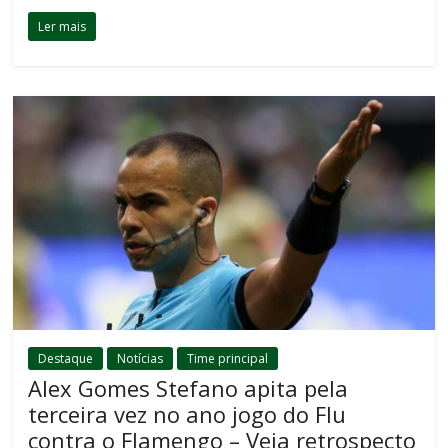
Ler mais
Destaque
Notícias
Time principal
Alex Gomes Stefano apita pela
terceira vez no ano jogo do Flu
contra o Flamengo – Veja retrospecto