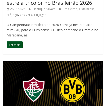
estreia tricolor no Brasileirão 2026
,
,
28/01/2026
Henrique Salvato
Brasileirão
Fluminense
,
Pré jogo
Vou Ver O Flu Jogar
O Campeonato Brasileiro de 2026 começa nesta quarta-
feira (28) para o Fluminense. O Tricolor recebe o Grêmio no
Maracanã, às
Ler mais