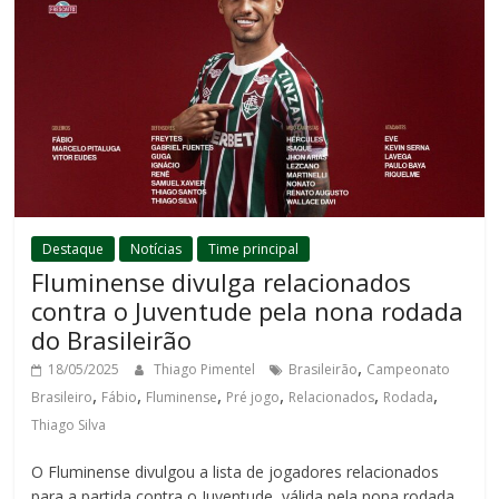
Destaque
Notícias
Time principal
Fluminense divulga relacionados
contra o Juventude pela nona rodada
do Brasileirão
,
18/05/2025
Thiago Pimentel
Brasileirão
Campeonato
,
,
,
,
,
,
Brasileiro
Fábio
Fluminense
Pré jogo
Relacionados
Rodada
Thiago Silva
O Fluminense divulgou a lista de jogadores relacionados
para a partida contra o Juventude, válida pela nona rodada