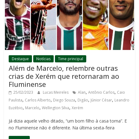
Destaque
Notícias
Time principal
Além de Marcelo, relembre outras
crias de Xerém que retornaram ao
Fluminense
,
,
25/02/2023
Lucas Meireles
Alan
Antônio Carlos
Caio
,
,
,
,
,
Paulista
Carlos Alberto
Diego Souza
Digão
Júnior César
Leandro
,
,
,
Euzébio
Marcelo
Wellington Silva
Xerém
Já dizia aquele velho ditado, “um bom filho à casa torna”. E
no Fluminense não é diferente. Na última sexta-feira