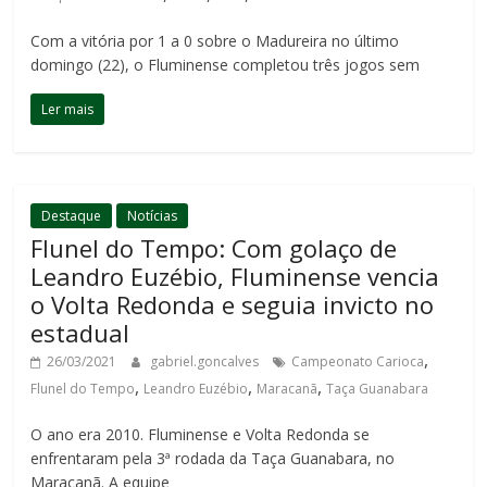
Com a vitória por 1 a 0 sobre o Madureira no último
domingo (22), o Fluminense completou três jogos sem
Ler mais
Destaque
Notícias
Flunel do Tempo: Com golaço de
Leandro Euzébio, Fluminense vencia
o Volta Redonda e seguia invicto no
estadual
,
26/03/2021
gabriel.goncalves
Campeonato Carioca
,
,
,
Flunel do Tempo
Leandro Euzébio
Maracanã
Taça Guanabara
O ano era 2010. Fluminense e Volta Redonda se
enfrentaram pela 3ª rodada da Taça Guanabara, no
Maracanã. A equipe