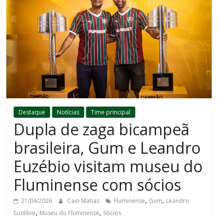
Destaque
Notícias
Time principal
Dupla de zaga bicampeã
brasileira, Gum e Leandro
Euzébio visitam museu do
Fluminense com sócios
,
,
21/04/2026
Caio Matias
Fluminense
Gum
Leandro
,
,
Euzébio
Museu do Fluminense
Sócios