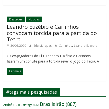
Destaque
Notícias
Leandro Euzébio e Carlinhos
convocam torcida para a partida do
Tetra
,
30/05/2020
Edu Marques
Carlinhos
Leandro Euzébio
Os ex-jogadores do Flu, Leandro Euzébio e Carlinhos
fizeram um convite para a torcida rever o jogo do Tetra. A
Ler mais
#tags mais pesquisadas
Brasileirão
(887)
André
(194)
Botafogo
(137)