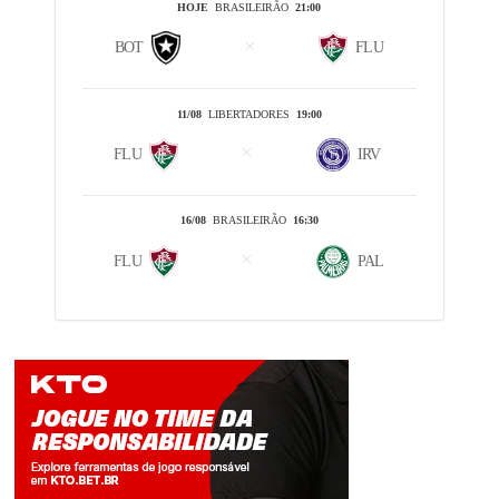
HOJE
BRASILEIRÃO
21:00
BOT
FLU
11/08
LIBERTADORES
19:00
FLU
IRV
16/08
BRASILEIRÃO
16:30
FLU
PAL