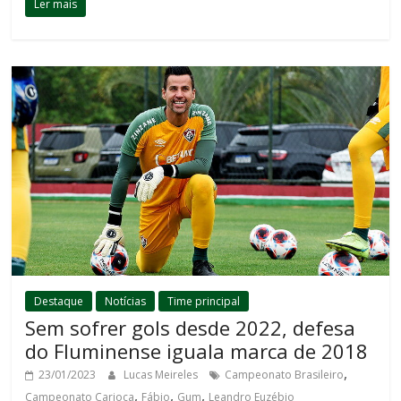
Ler mais
Destaque
Notícias
Time principal
Sem sofrer gols desde 2022, defesa
do Fluminense iguala marca de 2018
,
23/01/2023
Lucas Meireles
Campeonato Brasileiro
,
,
,
Campeonato Carioca
Fábio
Gum
Leandro Euzébio