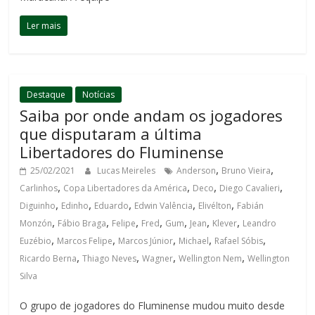
Ler mais
Destaque
Notícias
Saiba por onde andam os jogadores
que disputaram a última
Libertadores do Fluminense
,
,
25/02/2021
Lucas Meireles
Anderson
Bruno Vieira
,
,
,
,
Carlinhos
Copa Libertadores da América
Deco
Diego Cavalieri
,
,
,
,
,
Diguinho
Edinho
Eduardo
Edwin Valência
Elivélton
Fabián
,
,
,
,
,
,
,
Monzón
Fábio Braga
Felipe
Fred
Gum
Jean
Klever
Leandro
,
,
,
,
,
Euzébio
Marcos Felipe
Marcos Júnior
Michael
Rafael Sóbis
,
,
,
,
Ricardo Berna
Thiago Neves
Wagner
Wellington Nem
Wellington
Silva
O grupo de jogadores do Fluminense mudou muito desde