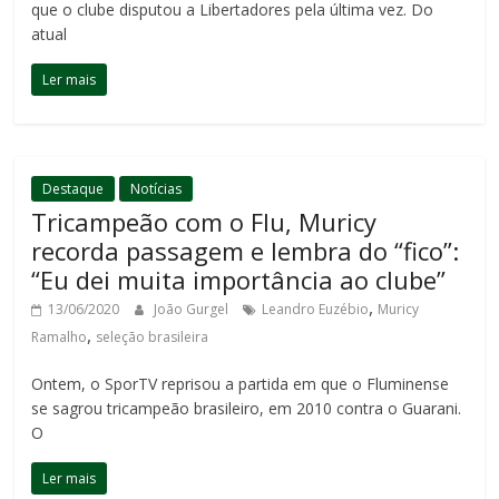
que o clube disputou a Libertadores pela última vez. Do
atual
Ler mais
Destaque
Notícias
Tricampeão com o Flu, Muricy
recorda passagem e lembra do “fico”:
“Eu dei muita importância ao clube”
,
13/06/2020
João Gurgel
Leandro Euzébio
Muricy
,
Ramalho
seleção brasileira
Ontem, o SporTV reprisou a partida em que o Fluminense
se sagrou tricampeão brasileiro, em 2010 contra o Guarani.
O
Ler mais