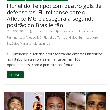
Flunel do Tempo: com quatro gols de
defensores, Fluminense bate o
Atlético-MG e assegura a segunda
posição do Brasileirão
,
,
04/05/2024
Ronaldo Filho
Brasileirão
Fluminense
,
,
,
,
Fluminense x Atletico-MG
Flunel do Tempo
Galo
Gum
Leandro
,
,
Euzébio
Mariano
Marquinhos
O Fluminense e Atlético protagonizaram embates históricos
no futebol brasileiro e se enfrentaram em 103
oportunidades, com o primeiro confronto
Ler mais