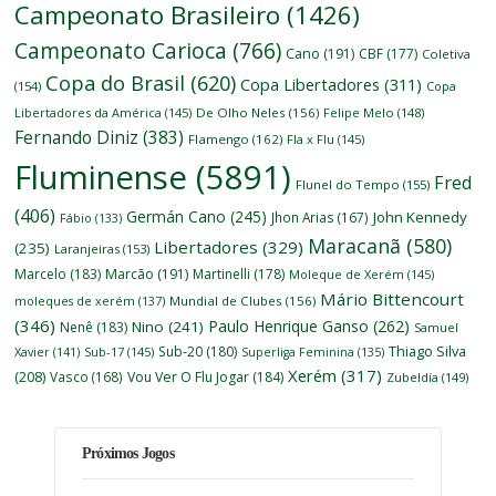
Campeonato Brasileiro
(1426)
Campeonato Carioca
(766)
Cano
(191)
CBF
(177)
Coletiva
Copa do Brasil
(620)
Copa Libertadores
(311)
(154)
Copa
Libertadores da América
(145)
De Olho Neles
(156)
Felipe Melo
(148)
Fernando Diniz
(383)
Flamengo
(162)
Fla x Flu
(145)
Fluminense
(5891)
Fred
Flunel do Tempo
(155)
(406)
Germán Cano
(245)
John Kennedy
Jhon Arias
(167)
Fábio
(133)
Maracanã
(580)
Libertadores
(329)
(235)
Laranjeiras
(153)
Marcelo
(183)
Marcão
(191)
Martinelli
(178)
Moleque de Xerém
(145)
Mário Bittencourt
moleques de xerém
(137)
Mundial de Clubes
(156)
(346)
Paulo Henrique Ganso
(262)
Nino
(241)
Nenê
(183)
Samuel
Thiago Silva
Sub-20
(180)
Xavier
(141)
Sub-17
(145)
Superliga Feminina
(135)
Xerém
(317)
(208)
Vasco
(168)
Vou Ver O Flu Jogar
(184)
Zubeldía
(149)
Próximos Jogos