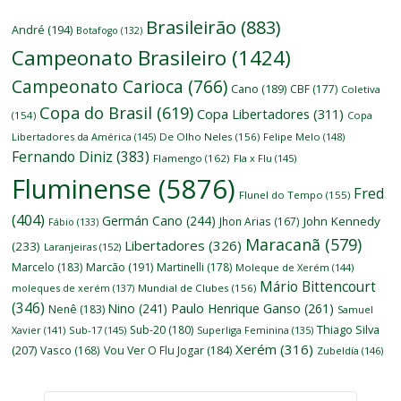
Brasileirão
(883)
André
(194)
Botafogo
(132)
Campeonato Brasileiro
(1424)
Campeonato Carioca
(766)
Cano
(189)
CBF
(177)
Coletiva
Copa do Brasil
(619)
Copa Libertadores
(311)
(154)
Copa
Libertadores da América
(145)
De Olho Neles
(156)
Felipe Melo
(148)
Fernando Diniz
(383)
Flamengo
(162)
Fla x Flu
(145)
Fluminense
(5876)
Fred
Flunel do Tempo
(155)
(404)
Germán Cano
(244)
John Kennedy
Jhon Arias
(167)
Fábio
(133)
Maracanã
(579)
Libertadores
(326)
(233)
Laranjeiras
(152)
Marcelo
(183)
Marcão
(191)
Martinelli
(178)
Moleque de Xerém
(144)
Mário Bittencourt
moleques de xerém
(137)
Mundial de Clubes
(156)
(346)
Nino
(241)
Paulo Henrique Ganso
(261)
Nenê
(183)
Samuel
Thiago Silva
Sub-20
(180)
Xavier
(141)
Sub-17
(145)
Superliga Feminina
(135)
Xerém
(316)
(207)
Vasco
(168)
Vou Ver O Flu Jogar
(184)
Zubeldía
(146)