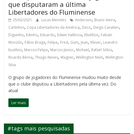
que disputaram a última
Libertadores do Fluminense
,
,
25/02/2021
Lucas Meireles
Anderson
Bruno Vieira
,
,
,
,
Carlinhos
Copa Libertadores da América
Deco
Diego Cavalieri
,
,
,
,
,
Diguinho
Edinho
Eduardo
Edwin Valência
Elivélton
Fabián
,
,
,
,
,
,
,
Monzón
Fábio Braga
Felipe
Fred
Gum
Jean
Klever
Leandro
,
,
,
,
,
Euzébio
Marcos Felipe
Marcos Júnior
Michael
Rafael Sóbis
,
,
,
,
Ricardo Berna
Thiago Neves
Wagner
Wellington Nem
Wellington
Silva
O grupo de jogadores do Fluminense mudou muito desde
que o clube disputou a Libertadores pela última vez. Do
atual
Ler mais
#tags mais pesquisadas