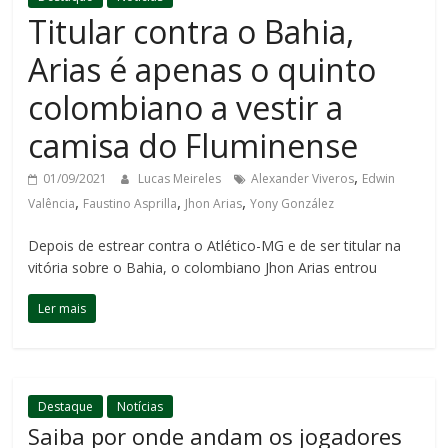
Titular contra o Bahia,
Arias é apenas o quinto
colombiano a vestir a
camisa do Fluminense
,
01/09/2021
Lucas Meireles
Alexander Viveros
Edwin
,
,
,
Valência
Faustino Asprilla
Jhon Arias
Yony González
Depois de estrear contra o Atlético-MG e de ser titular na
vitória sobre o Bahia, o colombiano Jhon Arias entrou
Ler mais
Destaque
Notícias
Saiba por onde andam os jogadores