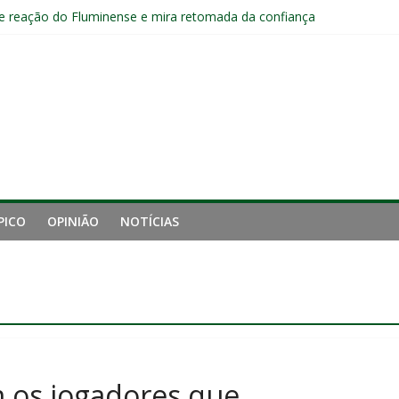
 reação do Fluminense e mira retomada da confiança
luminense contra o Botafogo e mira decisão: “Terça-feira é o mais i
 empata com o Botafogo no Nilton Santos
pelo Fluminense e pede virada de chave pós-eliminação: “Temos que v
no Brasileirão e fica no Fluminense
PICO
OPINIÃO
NOTÍCIAS
 os jogadores que