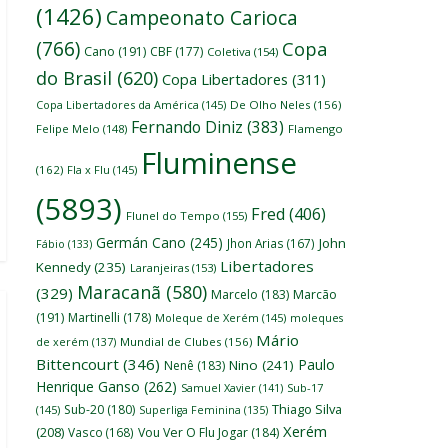
(1426)
Campeonato Carioca
(766)
Copa
Cano
(191)
CBF
(177)
Coletiva
(154)
do Brasil
(620)
Copa Libertadores
(311)
Copa Libertadores da América
(145)
De Olho Neles
(156)
Fernando Diniz
(383)
Felipe Melo
(148)
Flamengo
Fluminense
(162)
Fla x Flu
(145)
(5893)
Fred
(406)
Flunel do Tempo
(155)
Germán Cano
(245)
John
Jhon Arias
(167)
Fábio
(133)
Libertadores
Kennedy
(235)
Laranjeiras
(153)
Maracanã
(580)
(329)
Marcelo
(183)
Marcão
(191)
Martinelli
(178)
Moleque de Xerém
(145)
moleques
Mário
de xerém
(137)
Mundial de Clubes
(156)
Bittencourt
(346)
Paulo
Nino
(241)
Nenê
(183)
Henrique Ganso
(262)
Samuel Xavier
(141)
Sub-17
Thiago Silva
Sub-20
(180)
(145)
Superliga Feminina
(135)
Xerém
(208)
Vasco
(168)
Vou Ver O Flu Jogar
(184)