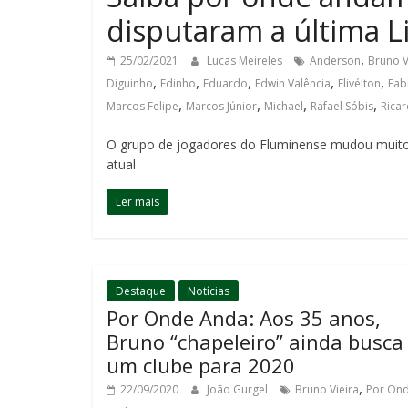
disputaram a última 
,
25/02/2021
Lucas Meireles
Anderson
Bruno V
,
,
,
,
,
Diguinho
Edinho
Eduardo
Edwin Valência
Elivélton
Fab
,
,
,
,
Marcos Felipe
Marcos Júnior
Michael
Rafael Sóbis
Rica
O grupo de jogadores do Fluminense mudou muito d
atual
Ler mais
Destaque
Notícias
Por Onde Anda: Aos 35 anos,
Bruno “chapeleiro” ainda busca
um clube para 2020
,
22/09/2020
João Gurgel
Bruno Vieira
Por On