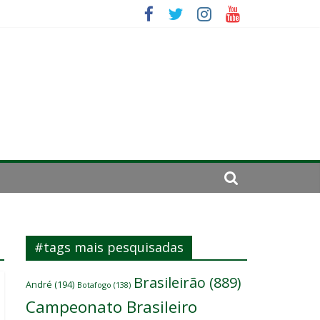
mportante”
irar a página”
#tags mais pesquisadas
Brasileirão
(889)
André
(194)
Botafogo
(138)
Campeonato Brasileiro