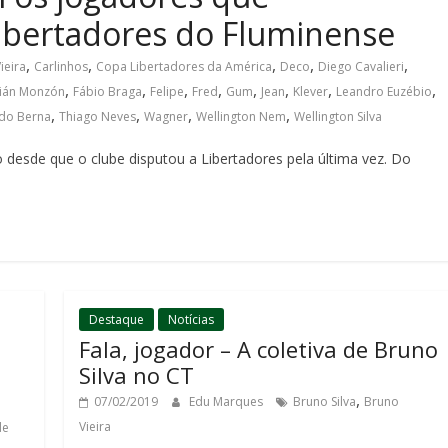
Libertadores do Fluminense
,
,
,
,
,
ieira
Carlinhos
Copa Libertadores da América
Deco
Diego Cavalieri
,
,
,
,
,
,
,
,
ián Monzón
Fábio Braga
Felipe
Fred
Gum
Jean
Klever
Leandro Euzébio
,
,
,
,
rdo Berna
Thiago Neves
Wagner
Wellington Nem
Wellington Silva
esde que o clube disputou a Libertadores pela última vez. Do
Destaque
Notícias
Fala, jogador – A coletiva de Bruno
Silva no CT
,
07/02/2019
Edu Marques
Bruno Silva
Bruno
Vieira
de