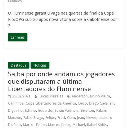
Kennedy
O Fluminense garantiu vaga nas quartas de final da Copa
Rio/OPG sub-20 após nova vitória sobre a Cabofriense por
2
Ler mais
Destaque
Notícias
Saiba por onde andam os jogadores
que disputaram a última
Libertadores do Fluminense
,
,
25/02/2021
Lucas Meireles
Anderson
Bruno Vieira
,
,
,
,
Carlinhos
Copa Libertadores da América
Deco
Diego Cavalieri
,
,
,
,
,
Diguinho
Edinho
Eduardo
Edwin Valência
Elivélton
Fabián
,
,
,
,
,
,
,
Monzón
Fábio Braga
Felipe
Fred
Gum
Jean
Klever
Leandro
,
,
,
,
,
Euzébio
Marcos Felipe
Marcos Júnior
Michael
Rafael Sóbis