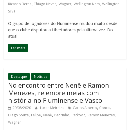
,
,
,
,
Ricardo Berna
Thiago Neves
Wagner
Wellington Nem
Wellington
Silva
O grupo de jogadores do Fluminense mudou muito desde
que o clube disputou a Libertadores pela última vez. Do
atual
Ler mais
Destaque
Notícias
No encontro entre Nenê e Ramon
Menezes, relembre meias com
história no Fluminense e Vasco
,
,
29/08/2020
Lucas Meireles
Carlos Alberto
Conca
,
,
,
,
,
,
Diego Souza
Felipe
Nenê
Pedrinho
Petkovic
Ramon Menezes
Wagner