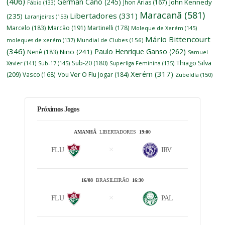
(406)
Germán Cano
(245)
John Kennedy
Jhon Arias
(167)
Fábio
(133)
Maracanã
(581)
Libertadores
(331)
(235)
Laranjeiras
(153)
Marcelo
(183)
Marcão
(191)
Martinelli
(178)
Moleque de Xerém
(145)
Mário Bittencourt
moleques de xerém
(137)
Mundial de Clubes
(156)
(346)
Paulo Henrique Ganso
(262)
Nino
(241)
Nenê
(183)
Samuel
Thiago Silva
Sub-20
(180)
Xavier
(141)
Sub-17
(145)
Superliga Feminina
(135)
Xerém
(317)
(209)
Vasco
(168)
Vou Ver O Flu Jogar
(184)
Zubeldía
(150)
Próximos Jogos
AMANHÃ
LIBERTADORES
19:00
FLU
IRV
16/08
BRASILEIRÃO
16:30
FLU
PAL