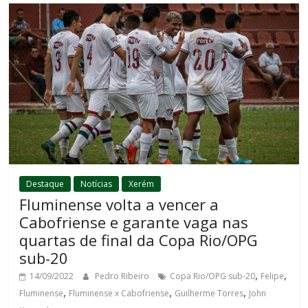
Destaque
Notícias
Xerém
Fluminense volta a vencer a
Cabofriense e garante vaga nas
quartas de final da Copa Rio/OPG
sub-20
,
,
14/09/2022
Pedro Ribeiro
Copa Rio/OPG sub-20
Felipe
,
,
,
Fluminense
Fluminense x Cabofriense
Guilherme Torres
John