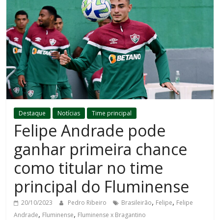
Destaque
Notícias
Time principal
Felipe Andrade pode
ganhar primeira chance
como titular no time
principal do Fluminense
,
,
20/10/2023
Pedro Ribeiro
Brasileirão
Felipe
Felipe
,
,
Andrade
Fluminense
Fluminense x Bragantino