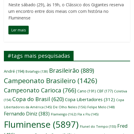
Neste sábado (29), às 19h, o Clássico dos Gigantes reserva
um encontro entre dois meias com com história no
Fluminense
Ler mais
#tags mais pesquisadas
Brasileirão
(889)
André
(194)
Botafogo
(138)
Campeonato Brasileiro
(1426)
Campeonato Carioca
(766)
Cano
(191)
CBF
(177)
Coletiva
Copa do Brasil
(620)
Copa Libertadores
(312)
(154)
Copa
Libertadores da América
(145)
De Olho Neles
(156)
Felipe Melo
(148)
Fernando Diniz
(383)
Flamengo
(162)
Fla x Flu
(145)
Fluminense
(5897)
Fred
Flunel do Tempo
(155)