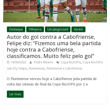
Destaque
Olímpico
Uncategorized
Xerém
Autor do gol contra a Cabofriense,
Felipe diz: “Fizemos uma bela partida
hoje contra a Cabofriense,
classificamos. Muito feliz pelo gol”
,
14/09/2022
Pedro Ribeiro
Copa Rio/OPG
Copa Rio/OPG
,
,
,
sub-20
Felipe
Fluminense
Fluminense x Cabofriense
O Fluminense venceu hoje a Cabofriense pela partida de
volta das oitavas de final da Copa Rio/OPG por 2 a
Ler mais