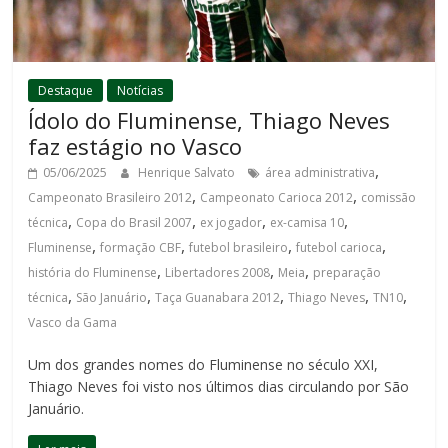
Destaque
Notícias
Ídolo do Fluminense, Thiago Neves
faz estágio no Vasco
,
05/06/2025
Henrique Salvato
área administrativa
,
,
Campeonato Brasileiro 2012
Campeonato Carioca 2012
comissão
,
,
,
,
técnica
Copa do Brasil 2007
ex jogador
ex-camisa 10
,
,
,
,
Fluminense
formação CBF
futebol brasileiro
futebol carioca
,
,
,
história do Fluminense
Libertadores 2008
Meia
preparação
,
,
,
,
,
técnica
São Januário
Taça Guanabara 2012
Thiago Neves
TN10
Vasco da Gama
Um dos grandes nomes do Fluminense no século XXI,
Thiago Neves foi visto nos últimos dias circulando por São
Januário.