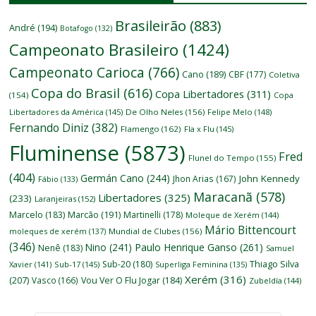
Brasileirão
(883)
André
(194)
Botafogo
(132)
Campeonato Brasileiro
(1424)
Campeonato Carioca
(766)
Cano
(189)
CBF
(177)
Coletiva
Copa do Brasil
(616)
Copa Libertadores
(311)
(154)
Copa
Libertadores da América
(145)
De Olho Neles
(156)
Felipe Melo
(148)
Fernando Diniz
(382)
Flamengo
(162)
Fla x Flu
(145)
Fluminense
(5873)
Fred
Flunel do Tempo
(155)
(404)
Germán Cano
(244)
John Kennedy
Jhon Arias
(167)
Fábio
(133)
Maracanã
(578)
Libertadores
(325)
(233)
Laranjeiras
(152)
Marcelo
(183)
Marcão
(191)
Martinelli
(178)
Moleque de Xerém
(144)
Mário Bittencourt
moleques de xerém
(137)
Mundial de Clubes
(156)
(346)
Nino
(241)
Paulo Henrique Ganso
(261)
Nenê
(183)
Samuel
Thiago Silva
Sub-20
(180)
Xavier
(141)
Sub-17
(145)
Superliga Feminina
(135)
Xerém
(316)
(207)
Vasco
(166)
Vou Ver O Flu Jogar
(184)
Zubeldía
(144)