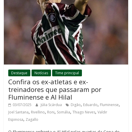
Destaque
Notícias
Time principal
Confira os ex-atletas e ex-
treinadores que passaram por
Fluminense e Al Hilal
,
,
,
03/07/2025
Júlia Scárdua
Digão
Eduardo
Fluminense
,
,
,
,
,
Joel Santana
Rivellino
Roni
Somália
Thiago Neves
Valdir
,
Espinosa
Zagallo
O Fluminense enfrenta o Al Hilal pelas quartas da Copa do