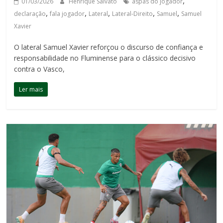
,
01/03/2026
Henrique Salvato
aspas do jogador
,
,
,
,
,
declaração
fala jogador
Lateral
Lateral-Direito
Samuel
Samuel
Xavier
O lateral Samuel Xavier reforçou o discurso de confiança e
responsabilidade no Fluminense para o clássico decisivo
contra o Vasco,
Ler mais