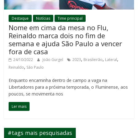
Destaque
Notícias
Time principal
Nome em cima da mesa no Flu,
Reinaldo marca dois no fim de
semana e ajuda São Paulo a vencer
fora de casa
,
,
,
24/10/2022
João Gurgel
2023
Brasileirão
Lateral
,
Reinaldo
São Paulo
Enquanto encaminha dentro de campo a vaga na
Libertadores para a próxima temporada, o Fluminense, aos
poucos, se movimenta nos
Ler mais
#tags mais pesquisadas