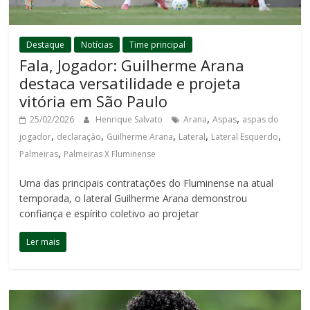
Destaque
Notícias
Time principal
Fala, Jogador: Guilherme Arana
destaca versatilidade e projeta
vitória em São Paulo
,
,
25/02/2026
Henrique Salvato
Arana
Aspas
aspas do
,
,
,
,
,
jogador
declaração
Guilherme Arana
Lateral
Lateral Esquerdo
,
Palmeiras
Palmeiras X Fluminense
Uma das principais contratações do Fluminense na atual
temporada, o lateral Guilherme Arana demonstrou
confiança e espírito coletivo ao projetar
Ler mais