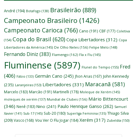
Brasileirão
(889)
André
(194)
Botafogo
(138)
Campeonato Brasileiro
(1426)
Campeonato Carioca
(766)
Cano
(191)
CBF
(177)
Coletiva
Copa do Brasil
(620)
Copa Libertadores
(312)
(154)
Copa
Libertadores da América
(145)
De Olho Neles
(156)
Felipe Melo
(148)
Fernando Diniz
(383)
Flamengo
(162)
Fla x Flu
(145)
Fluminense
(5897)
Fred
Flunel do Tempo
(155)
(406)
Germán Cano
(245)
John Kennedy
Jhon Arias
(167)
Fábio
(133)
Maracanã
(581)
Libertadores
(331)
(235)
Laranjeiras
(153)
Marcelo
(183)
Marcão
(191)
Martinelli
(178)
Moleque de Xerém
(145)
Mário Bittencourt
moleques de xerém
(137)
Mundial de Clubes
(156)
(346)
Paulo Henrique Ganso
(262)
Nino
(241)
Nenê
(183)
Samuel
Thiago Silva
Sub-20
(180)
Xavier
(141)
Sub-17
(145)
Superliga Feminina
(135)
Xerém
(317)
(209)
Vasco
(168)
Vou Ver O Flu Jogar
(184)
Zubeldía
(150)