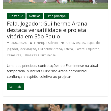
Destaque
Notícias
Time principal
Fala, Jogador: Guilherme Arana
destaca versatilidade e projeta
vitória em São Paulo
,
,
25/02/2026
Henrique Salvato
Arana
Aspas
aspas do
,
,
,
,
,
jogador
declaração
Guilherme Arana
Lateral
Lateral Esquerdo
,
Palmeiras
Palmeiras X Fluminense
Uma das principais contratações do Fluminense na atual
temporada, o lateral Guilherme Arana demonstrou
confiança e espírito coletivo ao projetar
Ler mais