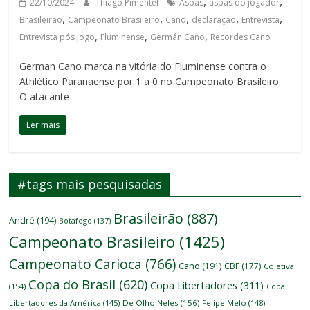
,
,
22/10/2024
Thiago Pimentel
Aspas
aspas do jogador
,
,
,
,
,
Brasileirão
Campeonato Brasileiro
Cano
declaração
Entrevista
,
,
,
Entrevista pós jogo
Fluminense
Germán Cano
Recordes Cano
German Cano marca na vitória do Fluminense contra o
Athlético Paranaense por 1 a 0 no Campeonato Brasileiro.
O atacante
Ler mais
#tags mais pesquisadas
Brasileirão
(887)
André
(194)
Botafogo
(137)
Campeonato Brasileiro
(1425)
Campeonato Carioca
(766)
Cano
(191)
CBF
(177)
Coletiva
Copa do Brasil
(620)
Copa Libertadores
(311)
(154)
Copa
Libertadores da América
(145)
De Olho Neles
(156)
Felipe Melo
(148)