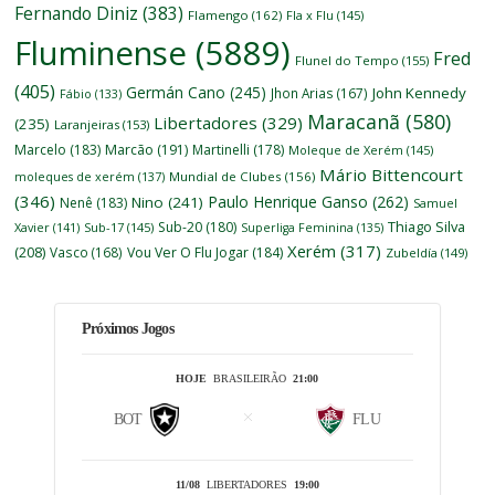
Fernando Diniz
(383)
Flamengo
(162)
Fla x Flu
(145)
Fluminense
(5889)
Fred
Flunel do Tempo
(155)
(405)
Germán Cano
(245)
John Kennedy
Jhon Arias
(167)
Fábio
(133)
Maracanã
(580)
Libertadores
(329)
(235)
Laranjeiras
(153)
Marcelo
(183)
Marcão
(191)
Martinelli
(178)
Moleque de Xerém
(145)
Mário Bittencourt
moleques de xerém
(137)
Mundial de Clubes
(156)
(346)
Paulo Henrique Ganso
(262)
Nino
(241)
Nenê
(183)
Samuel
Thiago Silva
Sub-20
(180)
Xavier
(141)
Sub-17
(145)
Superliga Feminina
(135)
Xerém
(317)
(208)
Vasco
(168)
Vou Ver O Flu Jogar
(184)
Zubeldía
(149)
Próximos Jogos
HOJE
BRASILEIRÃO
21:00
BOT
FLU
11/08
LIBERTADORES
19:00