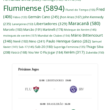
Fluminense
(5894)
Fred
Flunel do Tempo
(155)
(406)
Germán Cano
(245)
John Kennedy
Jhon Arias
(167)
Fábio
(133)
Maracanã
(580)
Libertadores
(329)
(235)
Laranjeiras
(153)
Marcelo
(183)
Marcão
(191)
Martinelli
(178)
Moleque de Xerém
(145)
Mário Bittencourt
moleques de xerém
(137)
Mundial de Clubes
(156)
(346)
Paulo Henrique Ganso
(262)
Nino
(241)
Nenê
(183)
Samuel
Thiago Silva
Sub-20
(180)
Xavier
(141)
Sub-17
(145)
Superliga Feminina
(135)
Xerém
(317)
(208)
Vasco
(168)
Vou Ver O Flu Jogar
(184)
Zubeldía
(150)
Próximos Jogos
11/08
LIBERTADORES
19:00
FLU
IRV
16/08
BRASILEIRÃO
16:30