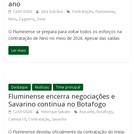
ano
,
,
13/01/2026
Júlia Scárdua
Contratação
Fluminense
,
,
Nino
Zagueiro
Zenit
O Fluminense se prepara para voltar todos os esforços na
contratação de Nino no meio de 2026. Apesar das saídas
Ler mais
Destaque
Notícias
Time principal
Fluminense encerra negociações e
Savarino continua no Botafogo
,
,
12/01/2026
Henrique Salvato
Atacante
Botafogo
,
,
Camisa 10
Contratação
Savarino
O Fluminense desistiu oficialmente da contratação do meia-