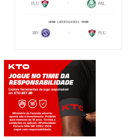
FLU
PAL
18/08
LIBERTADORES
19:00
IRV
FLU