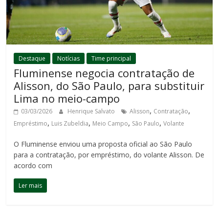
Destaque
Notícias
Time principal
Fluminense negocia contratação de
Alisson, do São Paulo, para substituir
Lima no meio-campo
,
,
03/03/2026
Henrique Salvato
Alisson
Contratação
,
,
,
,
Empréstimo
Luis Zubeldia
Meio Campo
São Paulo
Volante
O Fluminense enviou uma proposta oficial ao São Paulo
para a contratação, por empréstimo, do volante Alisson. De
acordo com
Ler mais