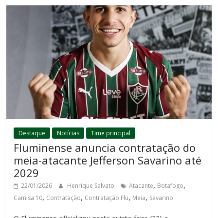
Destaque
Notícias
Time principal
Fluminense anuncia contratação do
meia-atacante Jefferson Savarino até
2029
,
,
22/01/2026
Henrique Salvato
Atacante
Botafogo
,
,
,
,
Camisa 10
Contratação
Contratação Flu
Meia
Savarino