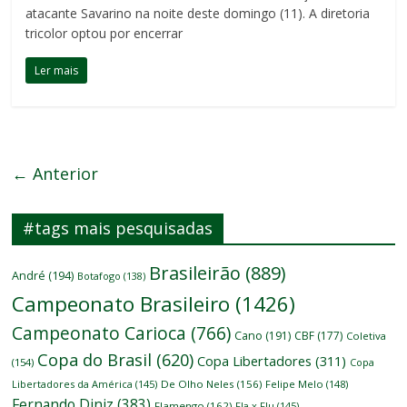
atacante Savarino na noite deste domingo (11). A diretoria
tricolor optou por encerrar
Ler mais
← Anterior
#tags mais pesquisadas
Brasileirão
(889)
André
(194)
Botafogo
(138)
Campeonato Brasileiro
(1426)
Campeonato Carioca
(766)
Cano
(191)
CBF
(177)
Coletiva
Copa do Brasil
(620)
Copa Libertadores
(311)
(154)
Copa
Libertadores da América
(145)
De Olho Neles
(156)
Felipe Melo
(148)
Fernando Diniz
(383)
Flamengo
(162)
Fla x Flu
(145)