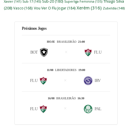
Thiago Silva
Sub-20
(180)
Xavier
(141)
Sub-17
(145)
Superliga Feminina
(135)
Xerém
(316)
(208)
Vasco
(168)
Vou Ver O Flu Jogar
(184)
Zubeldía
(148)
Próximos Jogos
HOJE
BRASILEIRÃO
21:00
BOT
FLU
11/08
LIBERTADORES
19:00
FLU
IRV
16/08
BRASILEIRÃO
16:30
FLU
PAL