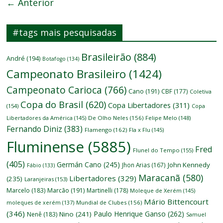
← Anterior
#tags mais pesquisadas
Brasileirão
(884)
André
(194)
Botafogo
(134)
Campeonato Brasileiro
(1424)
Campeonato Carioca
(766)
Cano
(191)
CBF
(177)
Coletiva
Copa do Brasil
(620)
Copa Libertadores
(311)
(154)
Copa
Libertadores da América
(145)
De Olho Neles
(156)
Felipe Melo
(148)
Fernando Diniz
(383)
Flamengo
(162)
Fla x Flu
(145)
Fluminense
(5885)
Fred
Flunel do Tempo
(155)
(405)
Germán Cano
(245)
John Kennedy
Jhon Arias
(167)
Fábio
(133)
Maracanã
(580)
Libertadores
(329)
(235)
Laranjeiras
(153)
Marcelo
(183)
Marcão
(191)
Martinelli
(178)
Moleque de Xerém
(145)
Mário Bittencourt
moleques de xerém
(137)
Mundial de Clubes
(156)
(346)
Paulo Henrique Ganso
(262)
Nino
(241)
Nenê
(183)
Samuel