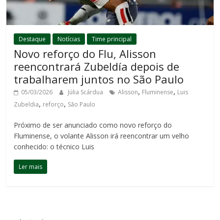
Destaque
Notícias
Time principal
Novo reforço do Flu, Alisson
reencontrará Zubeldía depois de
trabalharem juntos no São Paulo
,
,
05/03/2026
Júlia Scárdua
Alisson
Fluminense
Luis
,
,
Zubeldia
reforço
São Paulo
Próximo de ser anunciado como novo reforço do
Fluminense, o volante Alisson irá reencontrar um velho
conhecido: o técnico Luis
Ler mais