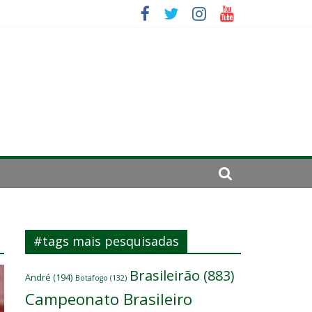
da: “Tem que parar o jogo”
#tags mais pesquisadas
Brasileirão
(883)
André
(194)
Botafogo
(132)
Campeonato Brasileiro