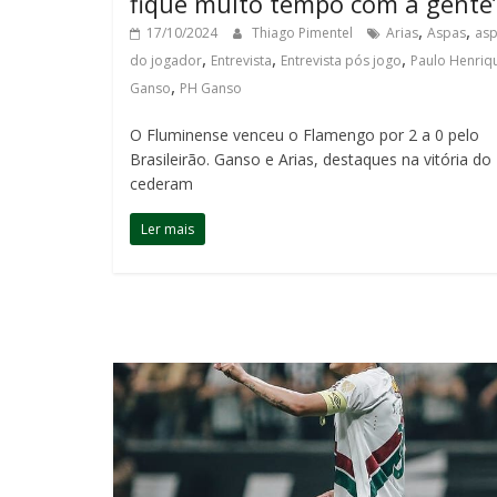
fique muito tempo com a gente
,
,
17/10/2024
Thiago Pimentel
Arias
Aspas
as
,
,
,
do jogador
Entrevista
Entrevista pós jogo
Paulo Henriq
,
Ganso
PH Ganso
O Fluminense venceu o Flamengo por 2 a 0 pelo
Brasileirão. Ganso e Arias, destaques na vitória do 
cederam
Ler mais