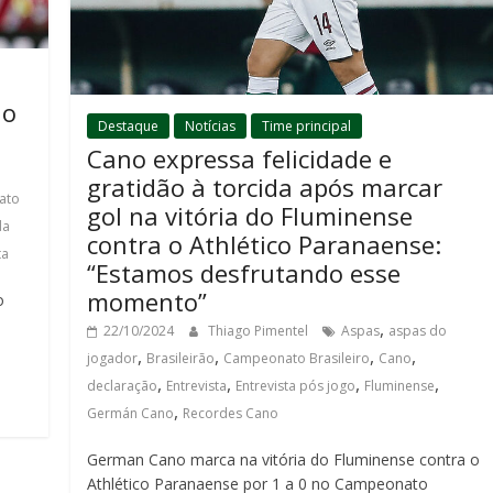
do
Destaque
Notícias
Time principal
Cano expressa felicidade e
gratidão à torcida após marcar
ato
gol na vitória do Fluminense
da
contra o Athlético Paranaense:
ta
“Estamos desfrutando esse
momento”
o
,
22/10/2024
Thiago Pimentel
Aspas
aspas do
,
,
,
,
jogador
Brasileirão
Campeonato Brasileiro
Cano
,
,
,
,
declaração
Entrevista
Entrevista pós jogo
Fluminense
,
Germán Cano
Recordes Cano
German Cano marca na vitória do Fluminense contra o
Athlético Paranaense por 1 a 0 no Campeonato