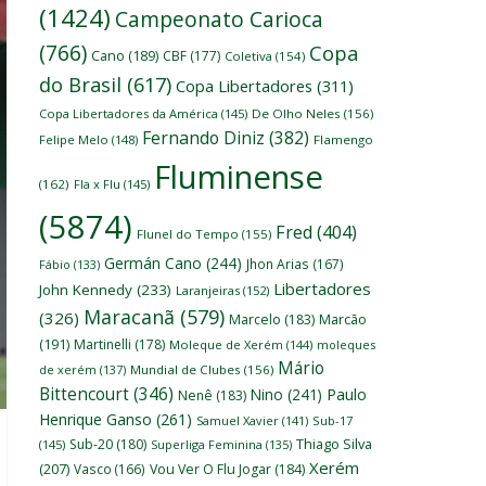
(1424)
Campeonato Carioca
(766)
Copa
Cano
(189)
CBF
(177)
Coletiva
(154)
do Brasil
(617)
Copa Libertadores
(311)
Copa Libertadores da América
(145)
De Olho Neles
(156)
Fernando Diniz
(382)
Felipe Melo
(148)
Flamengo
Fluminense
(162)
Fla x Flu
(145)
(5874)
Fred
(404)
Flunel do Tempo
(155)
Germán Cano
(244)
Jhon Arias
(167)
Fábio
(133)
Libertadores
John Kennedy
(233)
Laranjeiras
(152)
Maracanã
(579)
(326)
Marcelo
(183)
Marcão
(191)
Martinelli
(178)
Moleque de Xerém
(144)
moleques
Mário
de xerém
(137)
Mundial de Clubes
(156)
Bittencourt
(346)
Nino
(241)
Paulo
Nenê
(183)
Henrique Ganso
(261)
Samuel Xavier
(141)
Sub-17
Thiago Silva
Sub-20
(180)
(145)
Superliga Feminina
(135)
Xerém
(207)
Vasco
(166)
Vou Ver O Flu Jogar
(184)