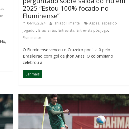
perguntado sobre saída do Flu em
”
2025 “Estou 100% focado no
pas
Fluminense”
ue
,
04/10/2024
Thiago Pimentel
Aspas
aspas do
,
,
,
,
jogador
Brasileirão
Entrevista
Entrevista pós jogo
Fluminense
Flu,
O Fluminense venceu o Cruzeiro por 1 a 0 pelo
Brasileirão com gol de Jhon Arias. O colombiano
celebrou a
Ler mais