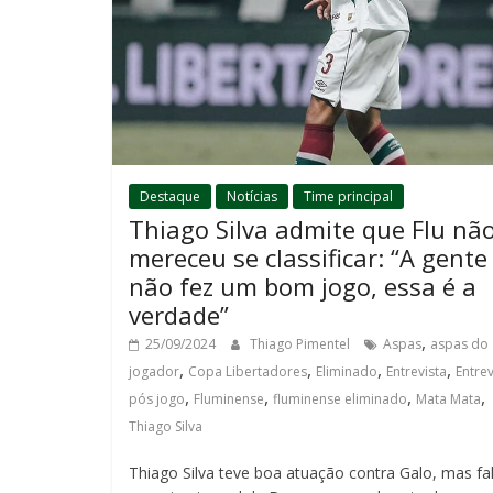
Destaque
Notícias
Time principal
Thiago Silva admite que Flu nã
mereceu se classificar: “A gente
não fez um bom jogo, essa é a
verdade”
,
25/09/2024
Thiago Pimentel
Aspas
aspas do
,
,
,
,
jogador
Copa Libertadores
Eliminado
Entrevista
Entrev
,
,
,
,
pós jogo
Fluminense
fluminense eliminado
Mata Mata
Thiago Silva
Thiago Silva teve boa atuação contra Galo, mas fa