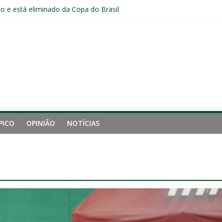
o e está eliminado da Copa do Brasil
ia do Fluminense não debate saída de Zubeldía após eliminação
Fluminense após eliminação: “Não estou satisfeito”
o joelho e passará por exames no Fluminense
iro tempo ruim do Fluminense e cobra arbitragem em lance de panca
PICO
OPINIÃO
NOTÍCIAS