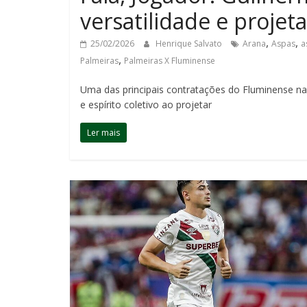
versatilidade e projet
,
,
25/02/2026
Henrique Salvato
Arana
Aspas
a
,
Palmeiras
Palmeiras X Fluminense
Uma das principais contratações do Fluminense na
e espírito coletivo ao projetar
Ler mais