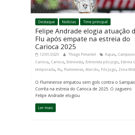
Destaque
Notícias
Time principal
Felipe Andrade elogia atuação 
Flu após empate na estreia do
Carioca 2025
,
12/01/2025
Thiago Pimentel
Aspas
Campeon
,
,
,
,
Carioca
Carioca
Entrevista
Entrevista pós jogo
Estreia 
,
,
,
,
,
temporada
flu
Fluminense
Marcão
Pós Jogo
Zona Mis
O Fluminense empatou sem gols contra o Sampai
Corrêa na estreia do Carioca de 2025. O zagueiro
Felipe Andrade elogiou
Ler mais