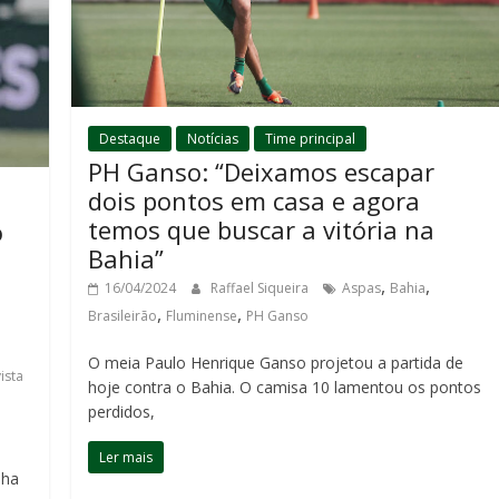
Destaque
Notícias
Time principal
PH Ganso: “Deixamos escapar
dois pontos em casa e agora
temos que buscar a vitória na
o
Bahia”
,
,
16/04/2024
Raffael Siqueira
Aspas
Bahia
,
,
Brasileirão
Fluminense
PH Ganso
O meia Paulo Henrique Ganso projetou a partida de
ista
hoje contra o Bahia. O camisa 10 lamentou os pontos
perdidos,
Ler mais
lha