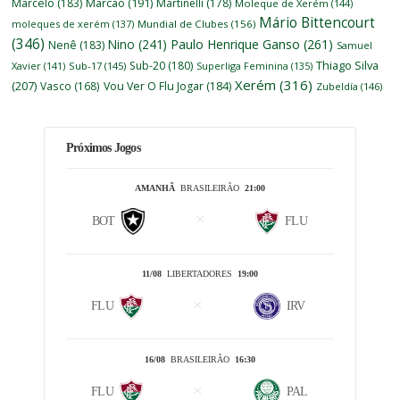
Marcelo
(183)
Marcão
(191)
Martinelli
(178)
Moleque de Xerém
(144)
Mário Bittencourt
moleques de xerém
(137)
Mundial de Clubes
(156)
(346)
Nino
(241)
Paulo Henrique Ganso
(261)
Nenê
(183)
Samuel
Thiago Silva
Sub-20
(180)
Xavier
(141)
Sub-17
(145)
Superliga Feminina
(135)
Xerém
(316)
(207)
Vasco
(168)
Vou Ver O Flu Jogar
(184)
Zubeldía
(146)
Próximos Jogos
AMANHÃ
BRASILEIRÃO
21:00
BOT
FLU
11/08
LIBERTADORES
19:00
FLU
IRV
16/08
BRASILEIRÃO
16:30
FLU
PAL