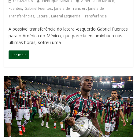
,
09/02/2026
Henrique Salvato
América do México
,
,
,
Fuentes
Gabriel Fuentes
Janela de Transfer
Janela de
,
,
,
Transferências
Lateral
Lateral Esquerda
Transferência
A possível transferência do lateral-esquerdo Gabriel Fuentes
para o América do México, que parecia encaminhada nas
últimas horas, sofreu uma
Ler mais