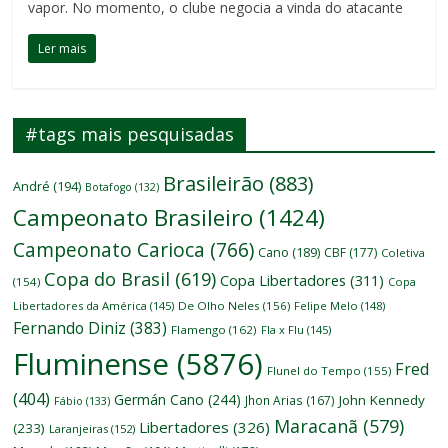
vapor. No momento, o clube negocia a vinda do atacante
Ler mais
#tags mais pesquisadas
Brasileirão
(883)
André
(194)
Botafogo
(132)
Campeonato Brasileiro
(1424)
Campeonato Carioca
(766)
Cano
(189)
CBF
(177)
Coletiva
Copa do Brasil
(619)
Copa Libertadores
(311)
(154)
Copa
Libertadores da América
(145)
De Olho Neles
(156)
Felipe Melo
(148)
Fernando Diniz
(383)
Flamengo
(162)
Fla x Flu
(145)
Fluminense
(5876)
Fred
Flunel do Tempo
(155)
(404)
Germán Cano
(244)
John Kennedy
Jhon Arias
(167)
Fábio
(133)
Maracanã
(579)
Libertadores
(326)
(233)
Laranjeiras
(152)