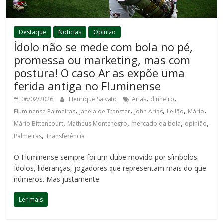
Destaque
Notícias
Opinião
Ídolo não se mede com bola no pé,
promessa ou marketing, mas com
postura! O caso Arias expõe uma
ferida antiga no Fluminense
,
,
06/02/2026
Henrique Salvato
Arias
dinheiro
,
,
,
,
,
Fluminense Palmeiras
Janela de Transfer
John Arias
Leilão
Mário
,
,
,
,
Mário Bittencourt
Matheus Montenegro
mercado da bola
opinião
,
Palmeiras
Transferência
O Fluminense sempre foi um clube movido por símbolos.
Ídolos, lideranças, jogadores que representam mais do que
números. Mas justamente
Ler mais