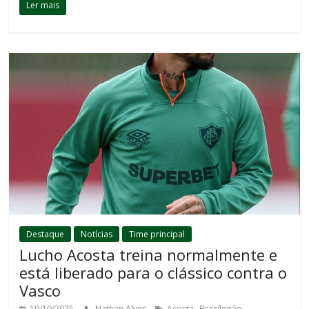
Ler mais
Destaque
Notícias
Time principal
Lucho Acosta treina normalmente e
está liberado para o clássico contra o
Vasco
,
,
19/10/2025
Nathan Alves
Acosta
Brasileirão