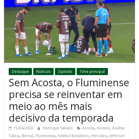
Destaque
Notícias
Opinião
Time principal
Sem Acosta, o Fluminense
precisa se reinventar em
meio ao mês mais
decisivo da temporada
,
,
15/04/2026
Henrique Salvato
Acosta
Alisson
Análise
,
,
,
,
,
Tática
Bernal
Fluminense
futebol brasileiro
Hércules
Jefferson