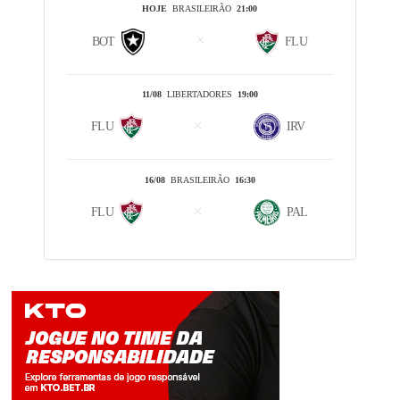
HOJE
BRASILEIRÃO
21:00
BOT
FLU
11/08
LIBERTADORES
19:00
FLU
IRV
16/08
BRASILEIRÃO
16:30
FLU
PAL