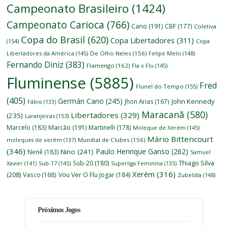
Campeonato Brasileiro
(1424)
Campeonato Carioca
(766)
Cano
(191)
CBF
(177)
Coletiva
Copa do Brasil
(620)
Copa Libertadores
(311)
(154)
Copa
Libertadores da América
(145)
De Olho Neles
(156)
Felipe Melo
(148)
Fernando Diniz
(383)
Flamengo
(162)
Fla x Flu
(145)
Fluminense
(5885)
Fred
Flunel do Tempo
(155)
(405)
Germán Cano
(245)
John Kennedy
Jhon Arias
(167)
Fábio
(133)
Maracanã
(580)
Libertadores
(329)
(235)
Laranjeiras
(153)
Marcelo
(183)
Marcão
(191)
Martinelli
(178)
Moleque de Xerém
(145)
Mário Bittencourt
moleques de xerém
(137)
Mundial de Clubes
(156)
(346)
Paulo Henrique Ganso
(262)
Nino
(241)
Nenê
(183)
Samuel
Thiago Silva
Sub-20
(180)
Xavier
(141)
Sub-17
(145)
Superliga Feminina
(135)
Xerém
(316)
(208)
Vasco
(168)
Vou Ver O Flu Jogar
(184)
Zubeldía
(148)
Próximos Jogos