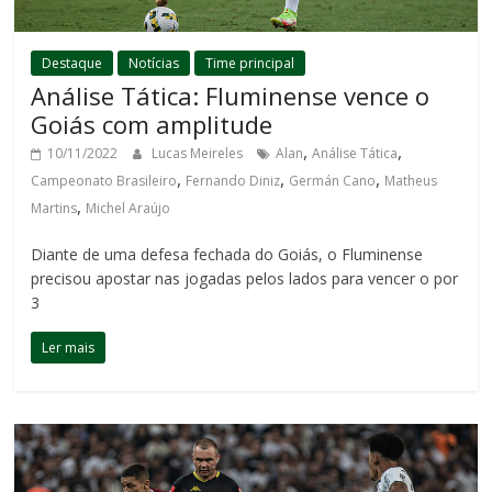
Destaque
Notícias
Time principal
Análise Tática: Fluminense vence o
Goiás com amplitude
,
,
10/11/2022
Lucas Meireles
Alan
Análise Tática
,
,
,
Campeonato Brasileiro
Fernando Diniz
Germán Cano
Matheus
,
Martins
Michel Araújo
Diante de uma defesa fechada do Goiás, o Fluminense
precisou apostar nas jogadas pelos lados para vencer o por
3
Ler mais