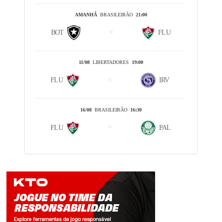
AMANHÃ
BRASILEIRÃO
21:00
BOT
FLU
11/08
LIBERTADORES
19:00
FLU
IRV
16/08
BRASILEIRÃO
16:30
FLU
PAL