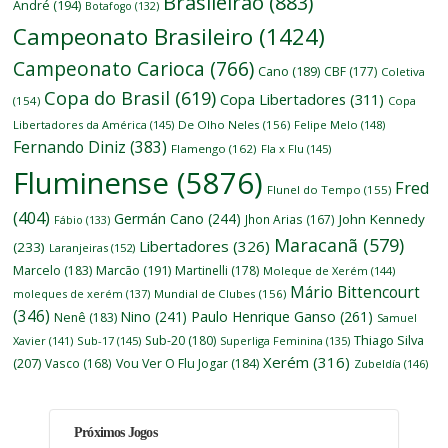
Brasileirão
(883)
André
(194)
Botafogo
(132)
Campeonato Brasileiro
(1424)
Campeonato Carioca
(766)
Cano
(189)
CBF
(177)
Coletiva
Copa do Brasil
(619)
Copa Libertadores
(311)
(154)
Copa
Libertadores da América
(145)
De Olho Neles
(156)
Felipe Melo
(148)
Fernando Diniz
(383)
Flamengo
(162)
Fla x Flu
(145)
Fluminense
(5876)
Fred
Flunel do Tempo
(155)
(404)
Germán Cano
(244)
John Kennedy
Jhon Arias
(167)
Fábio
(133)
Maracanã
(579)
Libertadores
(326)
(233)
Laranjeiras
(152)
Marcelo
(183)
Marcão
(191)
Martinelli
(178)
Moleque de Xerém
(144)
Mário Bittencourt
moleques de xerém
(137)
Mundial de Clubes
(156)
(346)
Nino
(241)
Paulo Henrique Ganso
(261)
Nenê
(183)
Samuel
Thiago Silva
Sub-20
(180)
Xavier
(141)
Sub-17
(145)
Superliga Feminina
(135)
Xerém
(316)
(207)
Vasco
(168)
Vou Ver O Flu Jogar
(184)
Zubeldía
(146)
Próximos Jogos