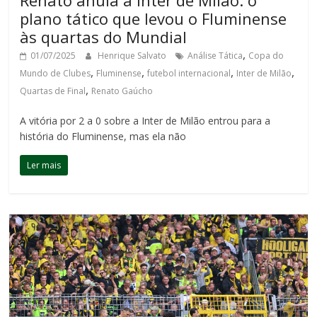
Renato anula a Inter de Milão: o
plano tático que levou o Fluminense
às quartas do Mundial
,
01/07/2025
Henrique Salvato
Análise Tática
Copa do
,
,
,
,
Mundo de Clubes
Fluminense
futebol internacional
Inter de Milão
,
Quartas de Final
Renato Gaúcho
A vitória por 2 a 0 sobre a Inter de Milão entrou para a
história do Fluminense, mas ela não
Ler mais