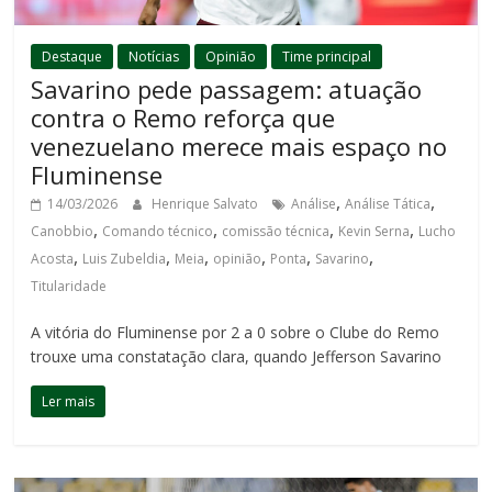
Destaque
Notícias
Opinião
Time principal
Savarino pede passagem: atuação
contra o Remo reforça que
venezuelano merece mais espaço no
Fluminense
,
,
14/03/2026
Henrique Salvato
Análise
Análise Tática
,
,
,
,
Canobbio
Comando técnico
comissão técnica
Kevin Serna
Lucho
,
,
,
,
,
,
Acosta
Luis Zubeldia
Meia
opinião
Ponta
Savarino
Titularidade
A vitória do Fluminense por 2 a 0 sobre o Clube do Remo
trouxe uma constatação clara, quando Jefferson Savarino
Ler mais