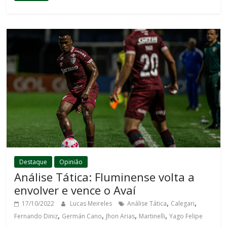
Destaque
Opinião
Análise Tática: Fluminense volta a
envolver e vence o Avaí
,
,
17/10/2022
Lucas Meireles
Análise Tática
Calegari
,
,
,
,
Fernando Diniz
Germán Cano
Jhon Arias
Martinelli
Yago Felipe