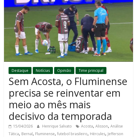
Destaque
Notícias
Opinião
Time principal
Sem Acosta, o Fluminense
precisa se reinventar em
meio ao mês mais
decisivo da temporada
,
,
15/04/2026
Henrique Salvato
Acosta
Alisson
Análise
,
,
,
,
,
Tática
Bernal
Fluminense
futebol brasileiro
Hércules
Jefferson