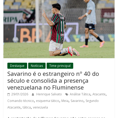
Destaque
Notícias
Time principal
Savarino é o estrangeiro nº 40 do
século e consolida a presença
venezuelana no Fluminense
,
,
29/01/2026
Henrique Salvato
Análise Tática
Atacante
,
,
,
,
Comando técnico
esquema tático
Meia
Savarino
Segundo
,
,
Atacante
tática
venezuela