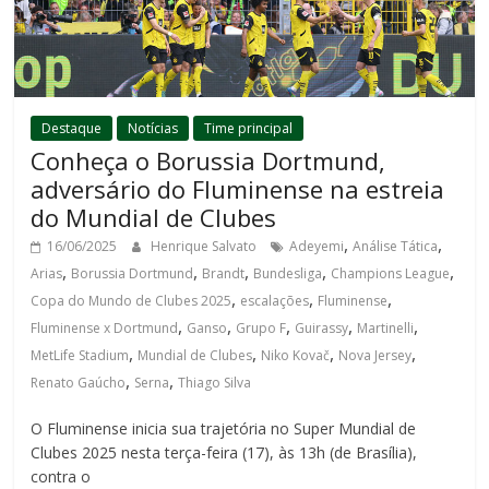
Destaque
Notícias
Time principal
Conheça o Borussia Dortmund,
adversário do Fluminense na estreia
do Mundial de Clubes
,
,
16/06/2025
Henrique Salvato
Adeyemi
Análise Tática
,
,
,
,
,
Arias
Borussia Dortmund
Brandt
Bundesliga
Champions League
,
,
,
Copa do Mundo de Clubes 2025
escalações
Fluminense
,
,
,
,
,
Fluminense x Dortmund
Ganso
Grupo F
Guirassy
Martinelli
,
,
,
,
MetLife Stadium
Mundial de Clubes
Niko Kovač
Nova Jersey
,
,
Renato Gaúcho
Serna
Thiago Silva
O Fluminense inicia sua trajetória no Super Mundial de
Clubes 2025 nesta terça-feira (17), às 13h (de Brasília),
contra o