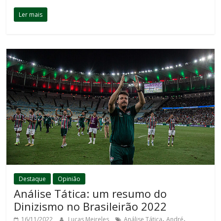
Ler mais
Destaque
Opinião
Análise Tática: um resumo do
Dinizismo no Brasileirão 2022
,
,
16/11/2022
Lucas Meireles
Análise Tática
André