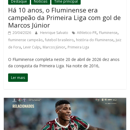
Destaque
Notícias
Time principal
Há 10 anos, o Fluminense era
campeão da Primeira Liga com gol de
Marcos Júnior
,
,
20/04/2026
Henrique Salvato
Athletico-PR
Fluminense
,
,
,
fluminense campeão
futebol brasileiro
história do Fluminense
Juiz
,
,
,
de Fora
Levir Culpi
Marcos Júnior
Primeira Liga
O Fluminense completa neste 20 de abril de 2026 dez anos
da conquista da Primeira Liga. Na noite de 2016,
Ler mais