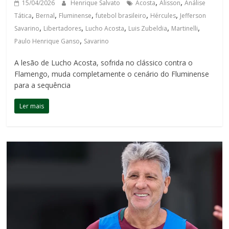
,
,
15/04/2026
Henrique Salvato
Acosta
Alisson
Análise
,
,
,
,
,
Tática
Bernal
Fluminense
futebol brasileiro
Hércules
Jefferson
,
,
,
,
,
Savarino
Libertadores
Lucho Acosta
Luis Zubeldia
Martinelli
,
Paulo Henrique Ganso
Savarino
A lesão de Lucho Acosta, sofrida no clássico contra o
Flamengo, muda completamente o cenário do Fluminense
para a sequência
Ler mais