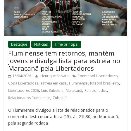
Destaque
Notícias
Time principal
Fluminense tem retornos, mantém
jovens e divulga lista para estreia no
Maracanã pela Libertadores
,
15/04/2026
Henrique Salvato
Conmebol Libertadores
,
,
,
,
Copa Libertadoes
estreia em casa
Fluminense
futebol brasileiro
,
,
,
,
Libertadores 2026
Luis Zubeldia
Maracanã
Relacionados
,
Relacionados Fluminense
Zubeldía
O Fluminense divulgou a lista de relacionados para o
confronto desta quarta-feira (15), às 21h30, no Maracanã,
pela segunda rodada