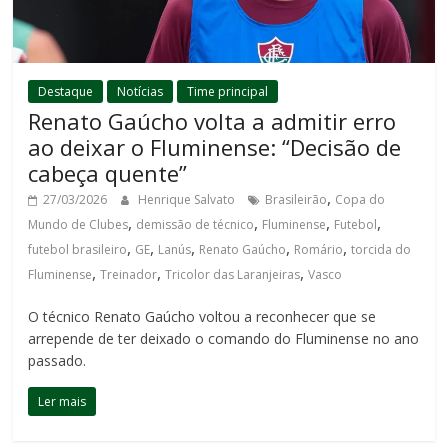
Destaque
Notícias
Time principal
Renato Gaúcho volta a admitir erro
ao deixar o Fluminense: “Decisão de
cabeça quente”
,
27/03/2026
Henrique Salvato
Brasileirão
Copa do
,
,
,
,
Mundo de Clubes
demissão de técnico
Fluminense
Futebol
,
,
,
,
,
futebol brasileiro
GE
Lanús
Renato Gaúcho
Romário
torcida do
,
,
,
Fluminense
Treinador
Tricolor das Laranjeiras
Vasco
O técnico Renato Gaúcho voltou a reconhecer que se
arrepende de ter deixado o comando do Fluminense no ano
passado.
Ler mais