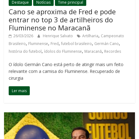
Destaque
Notícias
Time principal
Cano se aproxima de Fred e pode
entrar no top 3 de artilheiros do
Fluminense no Maracanã
,
26/03/2026
Henrique Salvato
Artilharia
Campeonato
,
,
,
,
,
Brasileiro
Fluminense
Fred
futebol brasileiro
Germán Cano
,
,
,
história do futebol
ídolos do Fluminense
Maracanã
Recordes
O ídolo Germán Cano está perto de atingir mais um feito
relevante com a camisa do Fluminense. Recuperado de
cirurgia
Ler mais