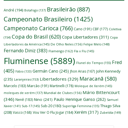
Brasileirão
(887)
André
(194)
Botafogo
(137)
Campeonato Brasileiro
(1425)
Campeonato Carioca
(766)
Cano
(191)
CBF
(177)
Coletiva
Copa do Brasil
(620)
Copa Libertadores
(311)
(154)
Copa
Libertadores da América
(145)
De Olho Neles
(156)
Felipe Melo
(148)
Fernando Diniz
(383)
Flamengo
(162)
Fla x Flu
(145)
Fluminense
(5889)
Fred
Flunel do Tempo
(155)
(405)
Germán Cano
(245)
John Kennedy
Jhon Arias
(167)
Fábio
(133)
Maracanã
(580)
Libertadores
(329)
(235)
Laranjeiras
(153)
Marcelo
(183)
Marcão
(191)
Martinelli
(178)
Moleque de Xerém
(145)
Mário Bittencourt
moleques de xerém
(137)
Mundial de Clubes
(156)
(346)
Paulo Henrique Ganso
(262)
Nino
(241)
Nenê
(183)
Samuel
Thiago Silva
Sub-20
(180)
Xavier
(141)
Sub-17
(145)
Superliga Feminina
(135)
Xerém
(317)
(208)
Vasco
(168)
Vou Ver O Flu Jogar
(184)
Zubeldía
(149)