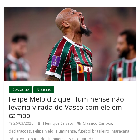
Destaque
Notícias
Felipe Melo diz que Fluminense não
levaria virada do Vasco com ele em
campo
,
26/03/2026
Henrique Salvato
Clássico Carioca
,
,
,
,
,
declarações
Felipe Melo
Fluminense
futebol brasileiro
Maracanã
,
,
,
Pós Jogo
torcida do Fluminense
Vasco
virada