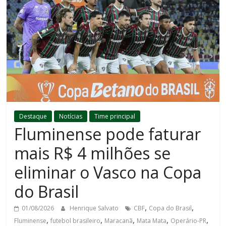
Destaque
Notícias
Time principal
Fluminense pode faturar
mais R$ 4 milhões se
eliminar o Vasco na Copa
do Brasil
,
,
01/08/2026
Henrique Salvato
CBF
Copa do Brasil
,
,
,
,
,
Fluminense
futebol brasileiro
Maracanã
Mata Mata
Operário-PR