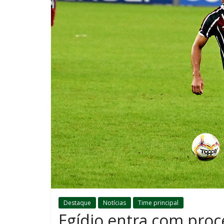
Destaque
Notícias
Time principal
Egídio entra com proc