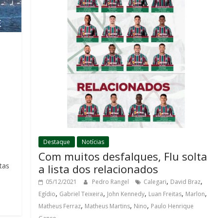
Destaque
Notícias
Com muitos desfalques, Flu solta
tas
a lista dos relacionados
,
,
05/12/2021
Pedro Rangel
Calegari
David Braz
,
,
,
,
,
Egídio
Gabriel Teixeira
John Kennedy
Luan Freitas
Marlon
,
,
,
Matheus Ferraz
Matheus Martins
Nino
Paulo Henrique