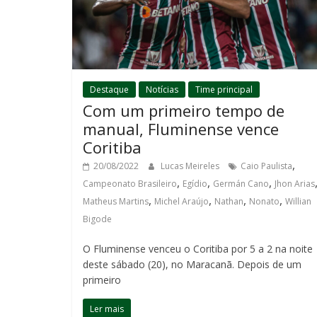
Destaque
Notícias
Time principal
Com um primeiro tempo de
manual, Fluminense vence
Coritiba
,
20/08/2022
Lucas Meireles
Caio Paulista
,
,
,
Campeonato Brasileiro
Egídio
Germán Cano
Jhon Arias
,
,
,
,
Matheus Martins
Michel Araújo
Nathan
Nonato
Willian
Bigode
O Fluminense venceu o Coritiba por 5 a 2 na noite
deste sábado (20), no Maracanã. Depois de um
primeiro
Ler mais