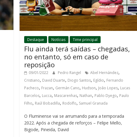
Destaque
Notícias
Time principal
Flu ainda terá saídas – chegadas,
no entanto, só em caso de
reposição
,
09/01/2022
Pedro Rangel
Abel Hernández
,
,
,
,
,
Cristiano
David Duarte
Diogo Santos
Egídio
Fernando
,
,
,
,
,
Pacheco
Frazan
Germán Cano
Hudson
João Lopes
Lucas
,
,
,
,
,
Barcelos
Lucca
Mascarenhas
Nathan
Pablo Dyego
Paulo
,
,
,
Filho
Raúl Bobadilla
Rodolfo
Samuel Granada
O Fluminense vai se arrumando para a temporada
2022. Após a chegada de reforços – Felipe Mello,
Bigode, Pineida, David