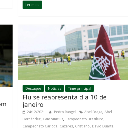
Ler mais
Destaque
Notícias
Time principal
Flu se reapresenta dia 10 de
com
janeiro
,
24/12/2021
Pedro Rangel
Abel Braga
Abel
,
,
,
Hernández
Caio Vinicius
Campeonato Brasileiro
,
,
,
,
Campeonato Carioca
Cazares
Cristiano
David Duarte