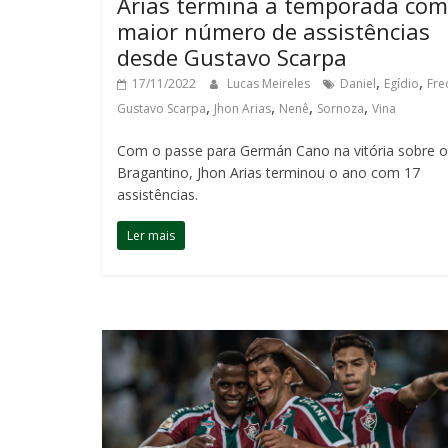
Arias termina a temporada com
maior número de assistências
desde Gustavo Scarpa
,
,
17/11/2022
Lucas Meireles
Daniel
Egídio
Fre
,
,
,
,
Gustavo Scarpa
Jhon Arias
Nenê
Sornoza
Vina
Com o passe para Germán Cano na vitória sobre 
Bragantino, Jhon Arias terminou o ano com 17
assistências.
Ler mais