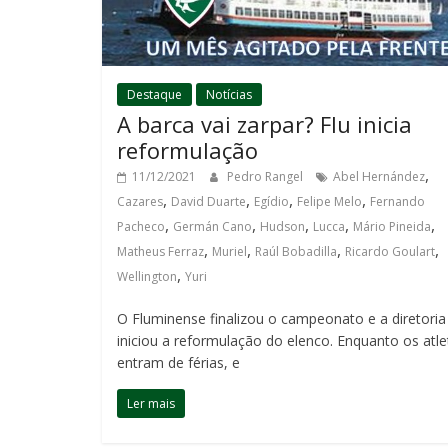
Destaque
Notícias
A barca vai zarpar? Flu inicia
reformulação
,
11/12/2021
Pedro Rangel
Abel Hernández
,
,
,
,
Cazares
David Duarte
Egídio
Felipe Melo
Fernando
,
,
,
,
,
Pacheco
Germán Cano
Hudson
Lucca
Mário Pineida
,
,
,
,
Matheus Ferraz
Muriel
Raúl Bobadilla
Ricardo Goulart
,
Wellington
Yuri
O Fluminense finalizou o campeonato e a diretoria
iniciou a reformulação do elenco. Enquanto os atle
entram de férias, e
Ler mais