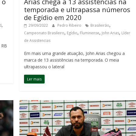
Arias chega a 13 assistências na
 o
temporada e ultrapassa números
de Egídio em 2020
,
,
29/09/2022
Pedro Ribeiro
Brasileirão
d
,
,
,
,
Campeonato Brasileiro
Egídio
Fluminense
John Arias
Líder
de Assistencias
o RB
Em mais uma grande atuação, John Arias chegou a
marca de 13 assistências na temporada. O meia
ultrapassou o lateral
Ler mais