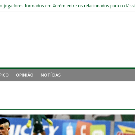
o jogadores formados em Xerém entre os relacionados para o cláss
Fluminense após eliminação: “Não estou satisfeito”
o joelho e passará por exames no Fluminense
iro tempo ruim do Fluminense e cobra arbitragem em lance de panca
o e está eliminado da Copa do Brasil
PICO
OPINIÃO
NOTÍCIAS