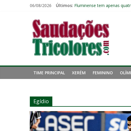
Pular
06/08/2026
Últimos:
Fluminense tem apenas quatr
para
Zubeldía analisa trabalho no 
o
Saudações
John Kennedy sofre torção n
conteúdo
Igor Rabello reconhece prime
Fluminense perde para o Vasc
Tricolores
TIME PRINCIPAL
XERÉM
FEMININO
OLÍM
Egídio