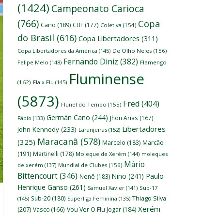
(1424)
Campeonato Carioca
(766)
Copa
Cano
(189)
CBF
(177)
Coletiva
(154)
do Brasil
(616)
Copa Libertadores
(311)
Copa Libertadores da América
(145)
De Olho Neles
(156)
Fernando Diniz
(382)
Felipe Melo
(148)
Flamengo
Fluminense
(162)
Fla x Flu
(145)
(5873)
Fred
(404)
Flunel do Tempo
(155)
Germán Cano
(244)
Jhon Arias
(167)
Fábio
(133)
Libertadores
John Kennedy
(233)
Laranjeiras
(152)
Maracanã
(578)
(325)
Marcelo
(183)
Marcão
(191)
Martinelli
(178)
Moleque de Xerém
(144)
moleques
Mário
de xerém
(137)
Mundial de Clubes
(156)
Bittencourt
(346)
Nino
(241)
Paulo
Nenê
(183)
Henrique Ganso
(261)
Samuel Xavier
(141)
Sub-17
Thiago Silva
Sub-20
(180)
(145)
Superliga Feminina
(135)
Xerém
(207)
Vasco
(166)
Vou Ver O Flu Jogar
(184)