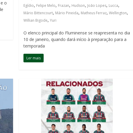
 e o
,
,
,
,
,
,
Egídio
Felipe Melo
Frazan
Hudson
João Lopes
Lucca
de
,
,
,
,
Mário Bittencourt
Mário Pineida
Matheus Ferraz
Wellington
,
Willian Bigode
Yuri
O elenco principal do Fluminense se reapresenta no dia
10 de janeiro, quando dará início à preparação para a
temporada
Ler mais