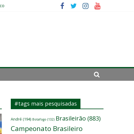
ico
da: “Tem que parar o jogo”
#tags mais pesquisadas
Brasileirão
(883)
André
(194)
Botafogo
(132)
Campeonato Brasileiro