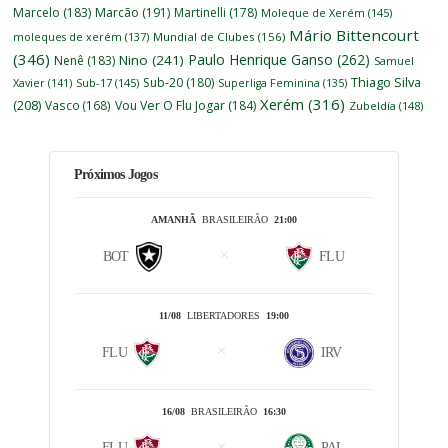
Marcelo
(183)
Marcão
(191)
Martinelli
(178)
Moleque de Xerém
(145)
Mário Bittencourt
moleques de xerém
(137)
Mundial de Clubes
(156)
(346)
Paulo Henrique Ganso
(262)
Nino
(241)
Nenê
(183)
Samuel
Thiago Silva
Sub-20
(180)
Xavier
(141)
Sub-17
(145)
Superliga Feminina
(135)
Xerém
(316)
(208)
Vasco
(168)
Vou Ver O Flu Jogar
(184)
Zubeldía
(148)
Próximos Jogos
AMANHÃ
BRASILEIRÃO
21:00
BOT
FLU
11/08
LIBERTADORES
19:00
FLU
IRV
16/08
BRASILEIRÃO
16:30
FLU
PAL