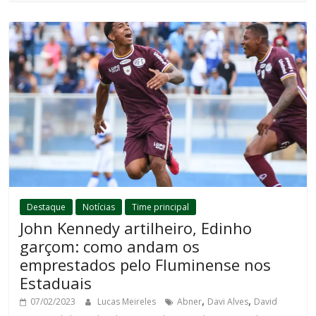
Destaque
Notícias
Time principal
John Kennedy artilheiro, Edinho
garçom: como andam os
emprestados pelo Fluminense nos
Estaduais
,
,
07/02/2023
Lucas Meireles
Abner
Davi Alves
David