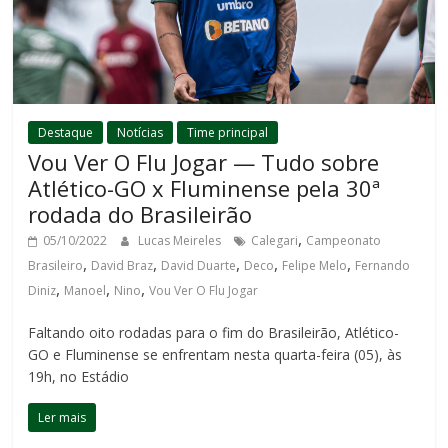
Destaque
Notícias
Time principal
Vou Ver O Flu Jogar — Tudo sobre
Atlético-GO x Fluminense pela 30ª
rodada do Brasileirão
,
05/10/2022
Lucas Meireles
Calegari
Campeonato
,
,
,
,
,
Brasileiro
David Braz
David Duarte
Deco
Felipe Melo
Fernando
,
,
,
Diniz
Manoel
Nino
Vou Ver O Flu Jogar
Faltando oito rodadas para o fim do Brasileirão, Atlético-
GO e Fluminense se enfrentam nesta quarta-feira (05), às
19h, no Estádio
Ler mais