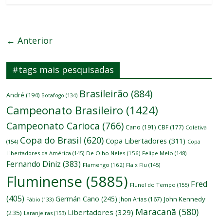
← Anterior
#tags mais pesquisadas
Brasileirão
(884)
André
(194)
Botafogo
(134)
Campeonato Brasileiro
(1424)
Campeonato Carioca
(766)
Cano
(191)
CBF
(177)
Coletiva
Copa do Brasil
(620)
Copa Libertadores
(311)
(154)
Copa
Libertadores da América
(145)
De Olho Neles
(156)
Felipe Melo
(148)
Fernando Diniz
(383)
Flamengo
(162)
Fla x Flu
(145)
Fluminense
(5885)
Fred
Flunel do Tempo
(155)
(405)
Germán Cano
(245)
John Kennedy
Jhon Arias
(167)
Fábio
(133)
Maracanã
(580)
Libertadores
(329)
(235)
Laranjeiras
(153)