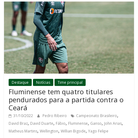
Destaque
Notícias
Time principal
Fluminense tem quatro titulares
pendurados para a partida contra o
Ceará
,
31/10/2022
Pedro Ribeiro
Campeonato Brasileiro
,
,
,
,
,
,
David Braz
David Duarte
Fábio
Fluminense
Ganso
John Arias
,
,
,
Matheus Martins
Wellington
Willian Bigode
Yago Felipe