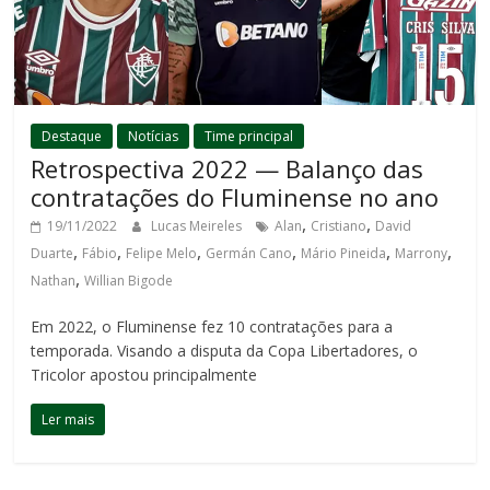
Destaque
Notícias
Time principal
Retrospectiva 2022 — Balanço das
contratações do Fluminense no ano
,
,
19/11/2022
Lucas Meireles
Alan
Cristiano
David
,
,
,
,
,
,
Duarte
Fábio
Felipe Melo
Germán Cano
Mário Pineida
Marrony
,
Nathan
Willian Bigode
Em 2022, o Fluminense fez 10 contratações para a
temporada. Visando a disputa da Copa Libertadores, o
Tricolor apostou principalmente
Ler mais