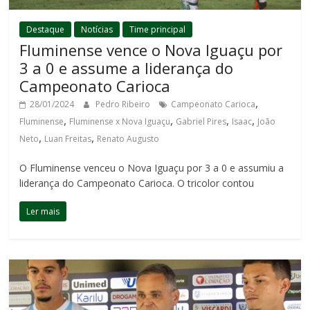
Destaque
Notícias
Time principal
Fluminense vence o Nova Iguaçu por
3 a 0 e assume a liderança do
Campeonato Carioca
,
28/01/2024
Pedro Ribeiro
Campeonato Carioca
,
,
,
,
Fluminense
Fluminense x Nova Iguaçu
Gabriel Pires
Isaac
João
,
,
Neto
Luan Freitas
Renato Augusto
O Fluminense venceu o Nova Iguaçu por 3 a 0 e assumiu a
liderança do Campeonato Carioca. O tricolor contou
Ler mais