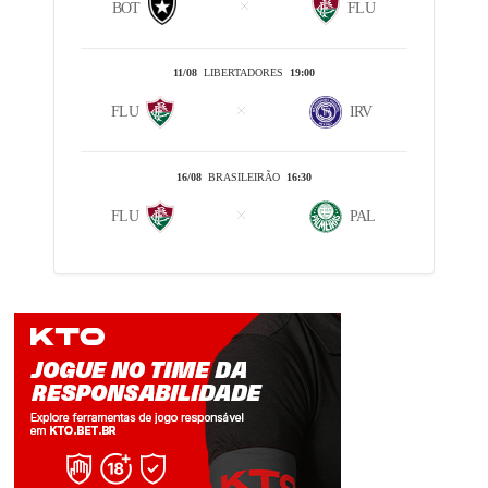
BOT
FLU
11/08
LIBERTADORES
19:00
FLU
IRV
16/08
BRASILEIRÃO
16:30
FLU
PAL