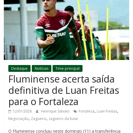
Destaque
Notícias
Time principal
Fluminense acerta saída
definitiva de Luan Freitas
para o Fortaleza
,
,
12/01/2026
Henrique Salvato
Fortaleza
Luan Freitas
,
,
Negociação
Zagueiro
zagueiro da base
O Fluminense concluiu neste domingo (11) a transferência