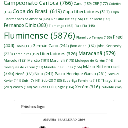
Campeonato Carioca
(766)
Cano
(189)
CBF
(177)
Coletiva
Copa do Brasil
(619)
Copa Libertadores
(311)
(154)
Copa
Libertadores da América
(145)
De Olho Neles
(156)
Felipe Melo
(148)
Fernando Diniz
(383)
Flamengo
(162)
Fla x Flu
(145)
Fluminense
(5876)
Fred
Flunel do Tempo
(155)
(404)
Germán Cano
(244)
John Kennedy
Jhon Arias
(167)
Fábio
(133)
Maracanã
(579)
Libertadores
(326)
(233)
Laranjeiras
(152)
Marcelo
(183)
Marcão
(191)
Martinelli
(178)
Moleque de Xerém
(144)
Mário Bittencourt
moleques de xerém
(137)
Mundial de Clubes
(156)
(346)
Nino
(241)
Paulo Henrique Ganso
(261)
Nenê
(183)
Samuel
Thiago Silva
Sub-20
(180)
Xavier
(141)
Sub-17
(145)
Superliga Feminina
(135)
Xerém
(316)
(207)
Vasco
(168)
Vou Ver O Flu Jogar
(184)
Zubeldía
(146)
Próximos Jogos
AMANHÃ
BRASILEIRÃO
21:00