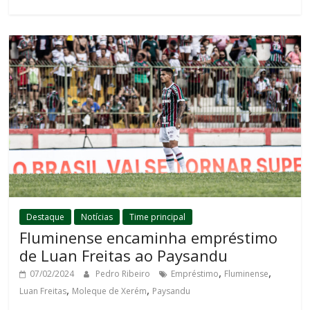
Destaque
Notícias
Time principal
Fluminense encaminha empréstimo
de Luan Freitas ao Paysandu
,
,
07/02/2024
Pedro Ribeiro
Empréstimo
Fluminense
,
,
Luan Freitas
Moleque de Xerém
Paysandu