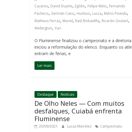
,
,
,
,
Cazares
David Duarte
Egídio
Felipe Melo
Fernando
,
,
,
,
,
Pacheco
Germán Cano
Hudson
Lucca
Mário Pineida
,
,
,
,
Matheus Ferraz
Muriel
Raúl Bobadilla
Ricardo Goulart
,
Wellington
Yuri
O Fluminense finalizou o campeonato e a diretoria
iniciou a reformulação do elenco. Enquanto os atle
entram de férias, e
Ler mais
Destaque
Notícias
De Olho Neles — Com muitos
desfalques, Cuiabá enfrenta
Fluminense
20/09/2021
Lucas Meireles
Campeonato