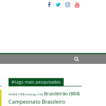
es
ômicos do atacante
#tags mais pesquisadas
Brasileirão
(884)
André
(194)
Botafogo
(134)
Campeonato Brasileiro