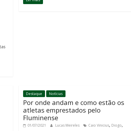
tas
Destaque
Notícias
Por onde andam e como estão os
atletas emprestados pelo
Fluminense
,
,
01/07/2021
Lucas Meireles
Caio Vinicius
Diogo