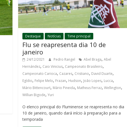
Destaque
Notícias
Time principal
Flu se reapresenta dia 10 de
janeiro
,
24/12/2021
Pedro Rangel
Abel Braga
Abel
,
,
,
Hernández
Caio Vinicius
Campeonato Brasileiro
,
,
,
,
Campeonato Carioca
Cazares
Cristiano
David Duarte
,
,
,
,
,
,
Egídio
Felipe Melo
Frazan
Hudson
João Lopes
Lucca
,
,
,
,
Mário Bittencourt
Mário Pineida
Matheus Ferraz
Wellington
,
Willian Bigode
Yuri
O elenco principal do Fluminense se reapresenta no dia
10 de janeiro, quando dará início à preparação para a
temporada