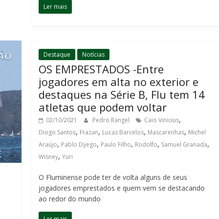
Ler mais
Destaque
Notícias
OS EMPRESTADOS -Entre
jogadores em alta no exterior e
destaques na Série B, Flu tem 14
atletas que podem voltar
,
02/10/2021
Pedro Rangel
Caio Vinicius
,
,
,
,
Diogo Santos
Frazan
Lucas Barcelos
Mascarenhas
Michel
,
,
,
,
,
Araújo
Pablo Dyego
Paulo Filho
Rodolfo
Samuel Granada
,
Wisney
Yuri
O Fluminense pode ter de volta alguns de seus
jogadores emprestados e quem vem se destacando
ao redor do mundo
Ler mais