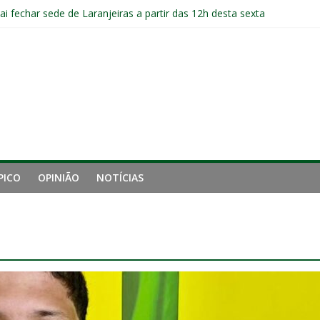
ai fechar sede de Laranjeiras a partir das 12h desta sexta
 entre Fluminense e Botafogo pelo Campeonato Brasileiro Feminino
r ingresso para Fluminense x Independiente Rivadavia pela Libertador
com Ruan Sales
 de gigantes da Inglaterra; Fluminense possui 10% dos direitos econ
PICO
OPINIÃO
NOTÍCIAS