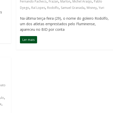
,
,
,
,
Fernando Pacheco
Frazan
Marlon
Michel Araújo
Pablo
,
,
,
,
,
Dyego
Raí Lopes
Rodolfo
Samuel Granada
Wisney
Yuri
os
Na última terça-feira (29), o nome do goleiro Rodolfo,
um dos atletas emprestados pelo Fluminense,
apareceu no BID por conta
Ler mais
ato
,
ulo
,
e