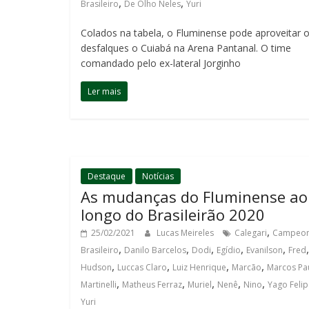
,
,
Brasileiro
De Olho Neles
Yuri
Colados na tabela, o Fluminense pode aproveitar 
desfalques o Cuiabá na Arena Pantanal. O time
comandado pelo ex-lateral Jorginho
Ler mais
Destaque
Notícias
As mudanças do Fluminense ao
longo do Brasileirão 2020
,
25/02/2021
Lucas Meireles
Calegari
Campeon
,
,
,
,
,
,
Brasileiro
Danilo Barcelos
Dodi
Egídio
Evanilson
Fred
,
,
,
,
Hudson
Luccas Claro
Luiz Henrique
Marcão
Marcos Pa
,
,
,
,
,
Martinelli
Matheus Ferraz
Muriel
Nenê
Nino
Yago Felip
Yuri