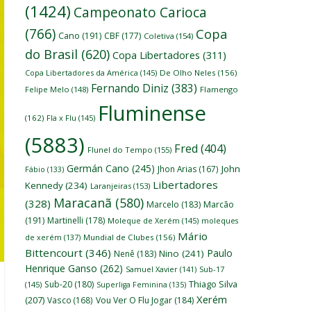
(1424)
Campeonato Carioca
(766)
Copa
Cano
(191)
CBF
(177)
Coletiva
(154)
do Brasil
(620)
Copa Libertadores
(311)
Copa Libertadores da América
(145)
De Olho Neles
(156)
Fernando Diniz
(383)
Felipe Melo
(148)
Flamengo
Fluminense
(162)
Fla x Flu
(145)
(5883)
Fred
(404)
Flunel do Tempo
(155)
Germán Cano
(245)
John
Jhon Arias
(167)
Fábio
(133)
Libertadores
Kennedy
(234)
Laranjeiras
(153)
Maracanã
(580)
(328)
Marcelo
(183)
Marcão
(191)
Martinelli
(178)
Moleque de Xerém
(145)
moleques
Mário
de xerém
(137)
Mundial de Clubes
(156)
Bittencourt
(346)
Paulo
Nino
(241)
Nenê
(183)
Henrique Ganso
(262)
Samuel Xavier
(141)
Sub-17
Thiago Silva
Sub-20
(180)
(145)
Superliga Feminina
(135)
Xerém
(207)
Vasco
(168)
Vou Ver O Flu Jogar
(184)