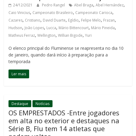
,
,
24/12/2021
Pedro Rangel
Abel Braga
Abel Hernández
,
,
,
Caio Vinicius
Campeonato Brasileiro
Campeonato Carioca
,
,
,
,
,
,
Cazares
Cristiano
David Duarte
Egídio
Felipe Melo
Frazan
,
,
,
,
,
Hudson
João Lopes
Lucca
Mário Bittencourt
Mário Pineida
,
,
,
Matheus Ferraz
Wellington
Willian Bigode
Yuri
O elenco principal do Fluminense se reapresenta no dia 10
de janeiro, quando dará início à preparação para a
temporada
Ler mais
Destaque
Notícias
OS EMPRESTADOS -Entre jogadores
em alta no exterior e destaques na
Série B, Flu tem 14 atletas que