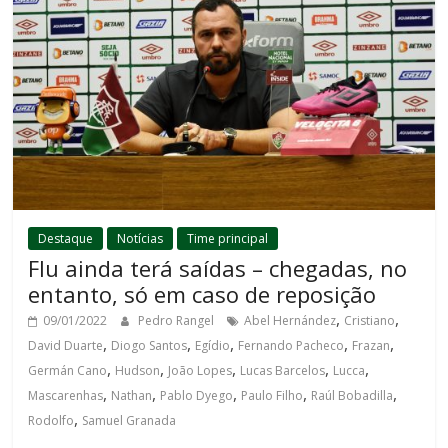
Destaque
Notícias
Time principal
Flu ainda terá saídas – chegadas, no
entanto, só em caso de reposição
,
,
09/01/2022
Pedro Rangel
Abel Hernández
Cristiano
,
,
,
,
,
David Duarte
Diogo Santos
Egídio
Fernando Pacheco
Frazan
,
,
,
,
,
Germán Cano
Hudson
João Lopes
Lucas Barcelos
Lucca
,
,
,
,
,
Mascarenhas
Nathan
Pablo Dyego
Paulo Filho
Raúl Bobadilla
,
Rodolfo
Samuel Granada