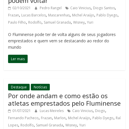
podem voltar
,
,
02/10/2021
Pedro Rangel
Caio Vinicius
Diogo Santos
,
,
,
,
,
Frazan
Lucas Barcelos
Mascarenhas
Michel Araújo
Pablo Dyego
,
,
,
,
Paulo Filho
Rodolfo
Samuel Granada
Wisney
Yuri
O Fluminense pode ter de volta alguns de seus jogadores
emprestados e quem vem se destacando ao redor do
mundo
Ler mais
Destaque
Notícias
Por onde andam e como estão os
atletas emprestados pelo Fluminense
,
,
01/07/2021
Lucas Meireles
Caio Vinicius
Diogo
,
,
,
,
,
Fernando Pacheco
Frazan
Marlon
Michel Araújo
Pablo Dyego
Raí
,
,
,
,
Lopes
Rodolfo
Samuel Granada
Wisney
Yuri