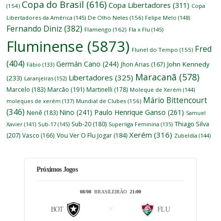
Copa do Brasil
(616)
Copa Libertadores
(311)
(154)
Copa
Libertadores da América
(145)
De Olho Neles
(156)
Felipe Melo
(148)
Fernando Diniz
(382)
Flamengo
(162)
Fla x Flu
(145)
Fluminense
(5873)
Fred
Flunel do Tempo
(155)
(404)
Germán Cano
(244)
John Kennedy
Jhon Arias
(167)
Fábio
(133)
Maracanã
(578)
Libertadores
(325)
(233)
Laranjeiras
(152)
Marcelo
(183)
Marcão
(191)
Martinelli
(178)
Moleque de Xerém
(144)
Mário Bittencourt
moleques de xerém
(137)
Mundial de Clubes
(156)
(346)
Nino
(241)
Paulo Henrique Ganso
(261)
Nenê
(183)
Samuel
Thiago Silva
Sub-20
(180)
Xavier
(141)
Sub-17
(145)
Superliga Feminina
(135)
Xerém
(316)
(207)
Vasco
(166)
Vou Ver O Flu Jogar
(184)
Zubeldía
(144)
Próximos Jogos
08/08
BRASILEIRÃO
21:00
BOT
FLU