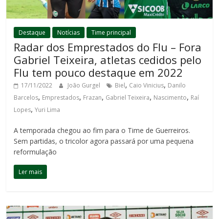
Destaque
Notícias
Time principal
Radar dos Emprestados do Flu – Fora
Gabriel Teixeira, atletas cedidos pelo
Flu tem pouco destaque em 2022
,
,
17/11/2022
João Gurgel
Biel
Caio Vinicius
Danilo
,
,
,
,
,
Barcelos
Emprestados
Frazan
Gabriel Teixeira
Nascimento
Raí
,
Lopes
Yuri Lima
A temporada chegou ao fim para o Time de Guerreiros.
Sem partidas, o tricolor agora passará por uma pequena
reformulação
Ler mais