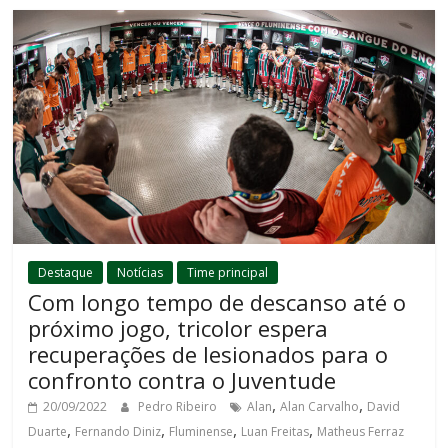
Destaque
Notícias
Time principal
Com longo tempo de descanso até o
próximo jogo, tricolor espera
recuperações de lesionados para o
confronto contra o Juventude
,
,
20/09/2022
Pedro Ribeiro
Alan
Alan Carvalho
David
,
,
,
,
Duarte
Fernando Diniz
Fluminense
Luan Freitas
Matheus Ferraz