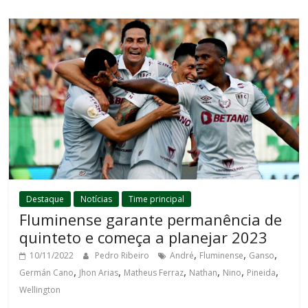
Destaque
Notícias
Time principal
Fluminense garante permanência de
quinteto e começa a planejar 2023
,
,
,
10/11/2022
Pedro Ribeiro
André
Fluminense
Ganso
,
,
,
,
,
,
Germán Cano
Jhon Arias
Matheus Ferraz
Nathan
Nino
Pineida
Wellington