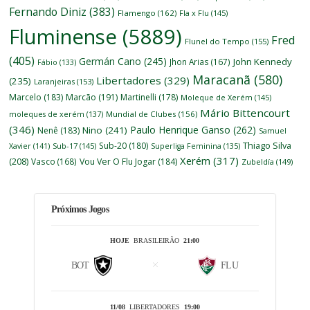
Fernando Diniz
(383)
Flamengo
(162)
Fla x Flu
(145)
Fluminense
(5889)
Fred
Flunel do Tempo
(155)
(405)
Germán Cano
(245)
John Kennedy
Jhon Arias
(167)
Fábio
(133)
Maracanã
(580)
Libertadores
(329)
(235)
Laranjeiras
(153)
Marcelo
(183)
Marcão
(191)
Martinelli
(178)
Moleque de Xerém
(145)
Mário Bittencourt
moleques de xerém
(137)
Mundial de Clubes
(156)
(346)
Paulo Henrique Ganso
(262)
Nino
(241)
Nenê
(183)
Samuel
Thiago Silva
Sub-20
(180)
Xavier
(141)
Sub-17
(145)
Superliga Feminina
(135)
Xerém
(317)
(208)
Vasco
(168)
Vou Ver O Flu Jogar
(184)
Zubeldía
(149)
Próximos Jogos
HOJE
BRASILEIRÃO
21:00
BOT
FLU
11/08
LIBERTADORES
19:00