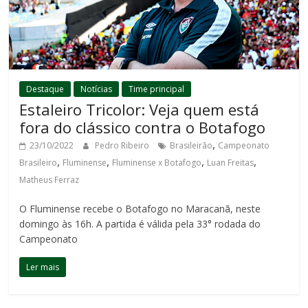
Destaque
Notícias
Time principal
Estaleiro Tricolor: Veja quem está
fora do clássico contra o Botafogo
,
23/10/2022
Pedro Ribeiro
Brasileirão
Campeonato
,
,
,
,
Brasileiro
Fluminense
Fluminense x Botafogo
Luan Freitas
Matheus Ferraz
O Fluminense recebe o Botafogo no Maracanã, neste
domingo às 16h. A partida é válida pela 33° rodada do
Campeonato
Ler mais