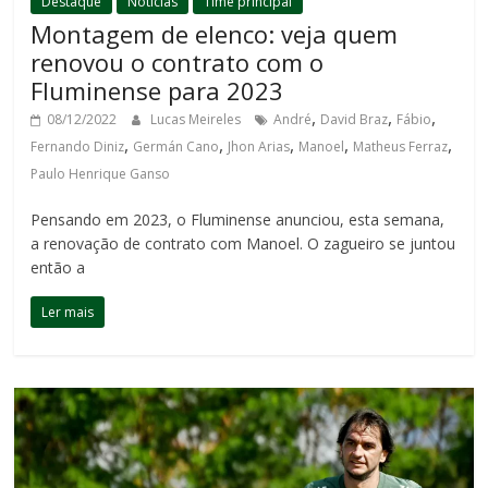
Destaque
Notícias
Time principal
Montagem de elenco: veja quem
renovou o contrato com o
Fluminense para 2023
,
,
,
08/12/2022
Lucas Meireles
André
David Braz
Fábio
,
,
,
,
,
Fernando Diniz
Germán Cano
Jhon Arias
Manoel
Matheus Ferraz
Paulo Henrique Ganso
Pensando em 2023, o Fluminense anunciou, esta semana,
a renovação de contrato com Manoel. O zagueiro se juntou
então a
Ler mais