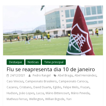
Destaque
Notícias
Time principal
Flu se reapresenta dia 10 de janeiro
,
,
24/12/2021
Pedro Rangel
Abel Braga
Abel Hernández
,
,
,
Caio Vinicius
Campeonato Brasileiro
Campeonato Carioca
,
,
,
,
,
,
Cazares
Cristiano
David Duarte
Egídio
Felipe Melo
Frazan
,
,
,
,
,
Hudson
João Lopes
Lucca
Mário Bittencourt
Mário Pineida
,
,
,
Matheus Ferraz
Wellington
Willian Bigode
Yuri