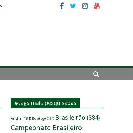
es
ará por cirurgia
elenco
#tags mais pesquisadas
Brasileirão
(884)
André
(194)
Botafogo
(134)
Campeonato Brasileiro