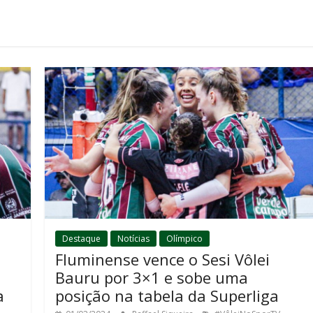
Destaque
Notícias
Olímpico
Fluminense vence o Sesi Vôlei
Bauru por 3×1 e sobe uma
a
posição na tabela da Superliga
,