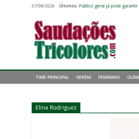
Pular
07/08/2026
Últimos:
Público geral já pode garanti
para
Fred estreia no comando do 
o
Saudações
John Kennedy tem lesão no li
conteúdo
Fluminense chega ao prazo fi
Ventos fortes adiam clássico
Tricolores
TIME PRINCIPAL
XERÉM
FEMININO
OLÍM
Elina Rodriguez