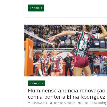
Ler mais
Olímpico
Fluminense anuncia renovação
com a ponteira Elina Rodriguez
,
23/05/2023
Raffael Siqueira
Elina
Elina Rodri