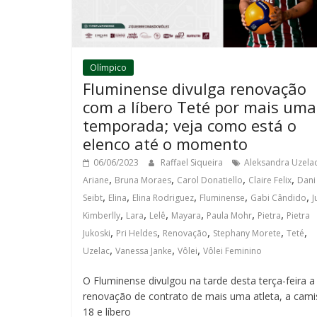
Olímpico
Fluminense divulga renovação
com a líbero Teté por mais uma
temporada; veja como está o
elenco até o momento
06/06/2023
Raffael Siqueira
Aleksandra Uzela
,
,
,
,
Ariane
Bruna Moraes
Carol Donatiello
Claire Felix
Dani
,
,
,
,
,
Seibt
Elina
Elina Rodriguez
Fluminense
Gabi Cândido
J
,
,
,
,
,
,
Kimberlly
Lara
Lelê
Mayara
Paula Mohr
Pietra
Pietra
,
,
,
,
,
Jukoski
Pri Heldes
Renovação
Stephany Morete
Teté
,
,
,
Uzelac
Vanessa Janke
Vôlei
Vôlei Feminino
O Fluminense divulgou na tarde desta terça-feira a
renovação de contrato de mais uma atleta, a cami
18 e líbero