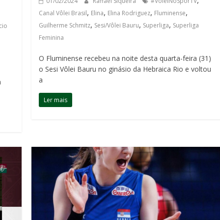
01/02/2024
Raffael Siqueira
#VôleiNoSporTV
,
,
,
,
Canal Vôlei Brasil
Elina
Elina Rodriguez
Fluminense
,
,
,
Guilherme Schmitz
Sesi/Vôlei Bauru
Superliga
Superliga
cio
Feminina
O Fluminense recebeu na noite desta quarta-feira (31)
o Sesi Vôlei Bauru no ginásio da Hebraica Rio e voltou
a
a
Ler mais