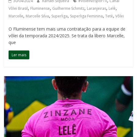
,
30/04/2024
Raffael Siqueira
#VôleiNoSporTV
Canal
,
,
,
,
,
Vôlei Brasil
Fluminense
Guilherme Schmitz
Laranjeiras
Lelê
,
,
,
,
,
Marcelle
Marcelle Silva
Superliga
Superliga Feminina
Teté
Vôlei
O Fluminense tem mais uma contratação para a equipe de
vôlei da temporada 2024/2025. Se trata da líbero Marcelle,
que
Ler mais