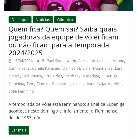
Destaque
Notícias
Olímpico
Quem fica? Quem sai? Saiba quais
jogadoras da equipe de vôlei ficam
ou não ficam para a temporada
2024/2025
,
,
16/04/2024
Raffael Siqueira
Aleksandra Uzelac
Ariane
,
,
,
,
,
Camila Leite
Camila Paracatu
Dani Seibt
Elina
Fluminense
Lara
,
,
,
,
,
,
Nobre
Lelê
Pietra
Pri Heldes
Stephany
Superliga
Superliga
,
,
,
,
,
,
Feminina
Teté
Time de Guerreiras
Uzelac
Vanessa Janke
Vôlei
Vôlei Feminino
A temporada de vôlei está terminando: a final da Superliga
acontece neste domingo e, infelizmente, o Fluminense,
desde 1983, não
Ler mais