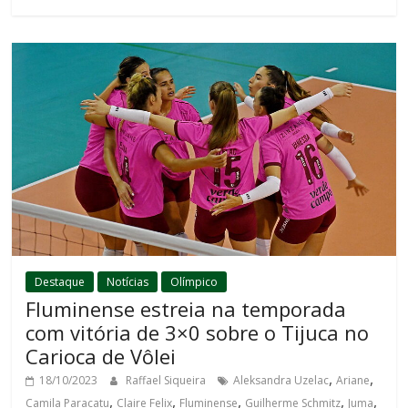
Destaque
Notícias
Olímpico
Fluminense estreia na temporada
com vitória de 3×0 sobre o Tijuca no
Carioca de Vôlei
,
,
18/10/2023
Raffael Siqueira
Aleksandra Uzelac
Ariane
,
,
,
,
,
Camila Paracatu
Claire Felix
Fluminense
Guilherme Schmitz
Juma