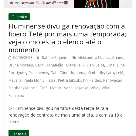
Olímpico
Fluminense divulga renovação com a
líbero Teté por mais uma temporada;
veja como está o elenco até o
momento
,
,
06/06/2023
Raffael Siqueira
Aleksandra Uzelac
Ariane
,
,
,
,
,
Bruna Moraes
Carol Donatiello
Claire Felix
Dani Seibt
Elina
Elina
,
,
,
,
,
,
,
Rodriguez
Fluminense
Gabi Cândido
Juma
Kimberlly
Lara
Lelê
,
,
,
,
,
,
Mayara
Paula Mohr
Pietra
Pietra Jukoski
Pri Heldes
Renovação
,
,
,
,
,
Stephany Morete
Teté
Uzelac
Vanessa Janke
Vôlei
Vôlei
Feminino
O Fluminense divulgou na tarde desta terça-feira a
renovação de contrato de mais uma atleta, a camisa 18 e
líbero
Ler mais