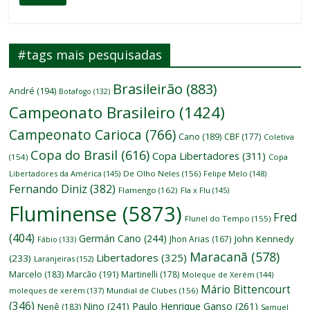
#tags mais pesquisadas
Brasileirão
(883)
André
(194)
Botafogo
(132)
Campeonato Brasileiro
(1424)
Campeonato Carioca
(766)
Cano
(189)
CBF
(177)
Coletiva
Copa do Brasil
(616)
Copa Libertadores
(311)
(154)
Copa
Libertadores da América
(145)
De Olho Neles
(156)
Felipe Melo
(148)
Fernando Diniz
(382)
Flamengo
(162)
Fla x Flu
(145)
Fluminense
(5873)
Fred
Flunel do Tempo
(155)
(404)
Germán Cano
(244)
John Kennedy
Jhon Arias
(167)
Fábio
(133)
Maracanã
(578)
Libertadores
(325)
(233)
Laranjeiras
(152)
Marcelo
(183)
Marcão
(191)
Martinelli
(178)
Moleque de Xerém
(144)
Mário Bittencourt
moleques de xerém
(137)
Mundial de Clubes
(156)
(346)
Nino
(241)
Paulo Henrique Ganso
(261)
Nenê
(183)
Samuel