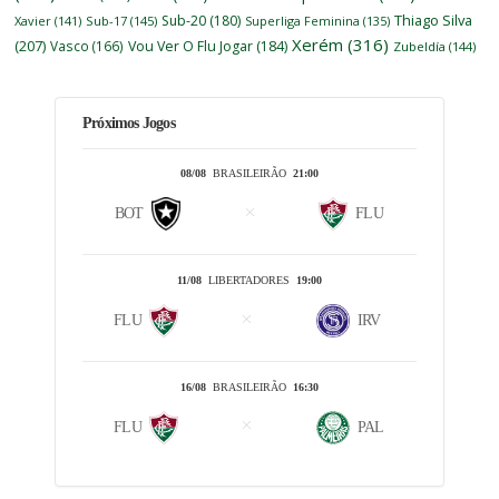
Thiago Silva
Sub-20
(180)
Xavier
(141)
Sub-17
(145)
Superliga Feminina
(135)
Xerém
(316)
(207)
Vasco
(166)
Vou Ver O Flu Jogar
(184)
Zubeldía
(144)
Próximos Jogos
08/08
BRASILEIRÃO
21:00
BOT
FLU
11/08
LIBERTADORES
19:00
FLU
IRV
16/08
BRASILEIRÃO
16:30
FLU
PAL