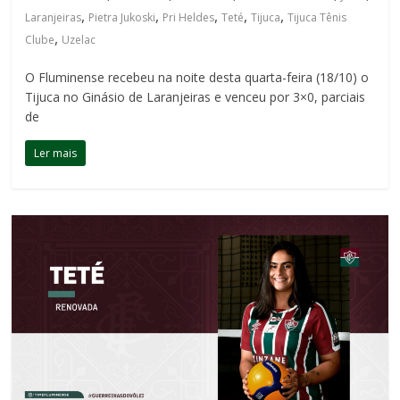
,
,
,
,
,
Laranjeiras
Pietra Jukoski
Pri Heldes
Teté
Tijuca
Tijuca Tênis
,
Clube
Uzelac
O Fluminense recebeu na noite desta quarta-feira (18/10) o
Tijuca no Ginásio de Laranjeiras e venceu por 3×0, parciais
de
Ler mais