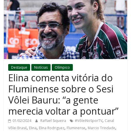
Destaque
Notícias
Olímpico
Elina comenta vitória do
Fluminense sobre o Sesi
Vôlei Bauru: “a gente
merecia voltar a pontuar”
,
01/02/2024
Raffael Siqueira
#VôleiNoSporTV
Canal
,
,
,
,
,
Vôlei Brasil
Elina
Elina Rodriguez
Fluminense
Marcio Trindade