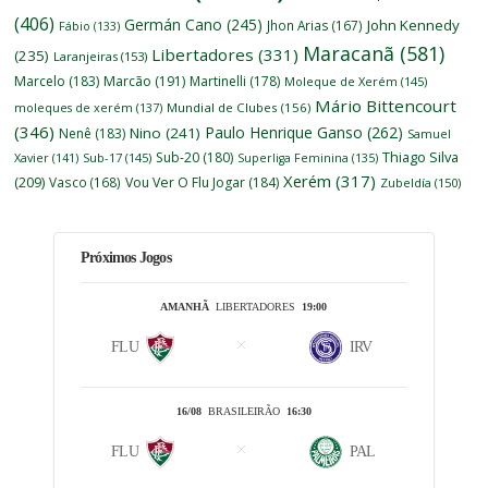
(406)
Germán Cano
(245)
John Kennedy
Jhon Arias
(167)
Fábio
(133)
Maracanã
(581)
Libertadores
(331)
(235)
Laranjeiras
(153)
Marcelo
(183)
Marcão
(191)
Martinelli
(178)
Moleque de Xerém
(145)
Mário Bittencourt
moleques de xerém
(137)
Mundial de Clubes
(156)
(346)
Paulo Henrique Ganso
(262)
Nino
(241)
Nenê
(183)
Samuel
Thiago Silva
Sub-20
(180)
Xavier
(141)
Sub-17
(145)
Superliga Feminina
(135)
Xerém
(317)
(209)
Vasco
(168)
Vou Ver O Flu Jogar
(184)
Zubeldía
(150)
Próximos Jogos
AMANHÃ
LIBERTADORES
19:00
FLU
IRV
16/08
BRASILEIRÃO
16:30
FLU
PAL