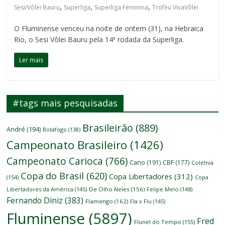
,
,
,
Sesi/Vôlei Bauru
Superliga
Superliga Feminina
Troféu VivaVôlei
O Fluminense venceu na noite de ontem (31), na Hebraica
Rio, o Sesi Vôlei Bauru pela 14ª rodada da Superliga.
Ler mais
#tags mais pesquisadas
Brasileirão
(889)
André
(194)
Botafogo
(138)
Campeonato Brasileiro
(1426)
Campeonato Carioca
(766)
Cano
(191)
CBF
(177)
Coletiva
Copa do Brasil
(620)
Copa Libertadores
(312)
(154)
Copa
Libertadores da América
(145)
De Olho Neles
(156)
Felipe Melo
(148)
Fernando Diniz
(383)
Flamengo
(162)
Fla x Flu
(145)
Fluminense
(5897)
Fred
Flunel do Tempo
(155)