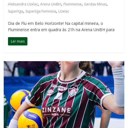
,
,
,
,
Aleksandra Uzelac
Arena UniBH
Fluminense
Gerdau Minas
,
,
Superliga
Superliga Feminina
Uzelac
Dia de Flu em Belo Horizonte! Na capital mineira, o
Fluminense entra em quadra às 21h na Arena UniBH para
Ler mais