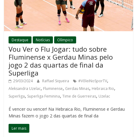
Destaque
Notícias
Olímpico
Vou Ver o Flu Jogar: tudo sobre
Fluminense x Gerdau Minas pelo
jogo 2 das quartas de final da
Superliga
,
29/03/2024
Raffael Siqueira
#VôleiNoSporTV
,
,
,
,
Aleksandra Uzelac
Fluminense
Gerdau Minas
Hebraica Rio
,
,
,
Superliga
Superliga Feminina
Time de Guerreiras
Uzelac
É vencer ou vencer! Na Hebraica Rio, Fluminense e Gerdau
Minas fazem o jogo 2 das quartas de final da
Ler mais