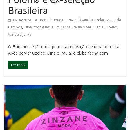
Brasileira
,
18/04/2024
Raffael Siqueira
Aleksandra Uzelac
Amanda
,
,
,
,
,
,
Campos
Elina Rodriguez
Fluminense
Paula Mohr
Pietra
Uzelac
Vanessa Janke
O Fluminense já tem a primeira reposição de uma ponteira.
Após perder Uzelac, Elina e Paula, o clube fecha com
Ler mais