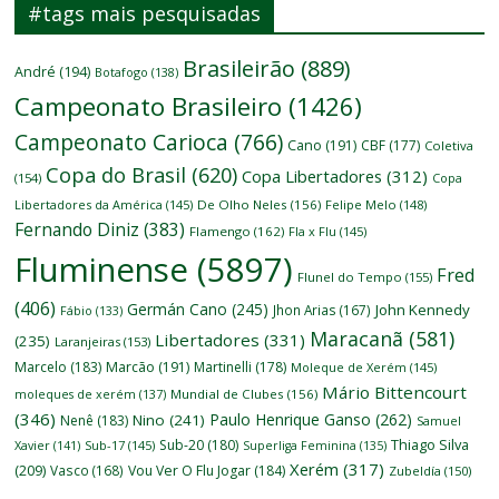
#tags mais pesquisadas
Brasileirão
(889)
André
(194)
Botafogo
(138)
Campeonato Brasileiro
(1426)
Campeonato Carioca
(766)
Cano
(191)
CBF
(177)
Coletiva
Copa do Brasil
(620)
Copa Libertadores
(312)
(154)
Copa
Libertadores da América
(145)
De Olho Neles
(156)
Felipe Melo
(148)
Fernando Diniz
(383)
Flamengo
(162)
Fla x Flu
(145)
Fluminense
(5897)
Fred
Flunel do Tempo
(155)
(406)
Germán Cano
(245)
John Kennedy
Jhon Arias
(167)
Fábio
(133)
Maracanã
(581)
Libertadores
(331)
(235)
Laranjeiras
(153)
Marcelo
(183)
Marcão
(191)
Martinelli
(178)
Moleque de Xerém
(145)
Mário Bittencourt
moleques de xerém
(137)
Mundial de Clubes
(156)
(346)
Paulo Henrique Ganso
(262)
Nino
(241)
Nenê
(183)
Samuel
Thiago Silva
Sub-20
(180)
Xavier
(141)
Sub-17
(145)
Superliga Feminina
(135)
Xerém
(317)
(209)
Vasco
(168)
Vou Ver O Flu Jogar
(184)
Zubeldía
(150)