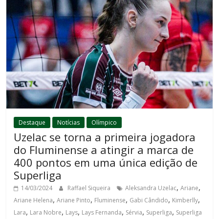
Destaque
Notícias
Olímpico
Uzelac se torna a primeira jogadora
do Fluminense a atingir a marca de
400 pontos em uma única edição de
Superliga
,
,
14/03/2024
Raffael Siqueira
Aleksandra Uzelac
Ariane
,
,
,
,
,
Ariane Helena
Ariane Pinto
Fluminense
Gabi Cândido
Kimberlly
,
,
,
,
,
,
Lara
Lara Nobre
Lays
Lays Fernanda
Sérvia
Superliga
Superliga