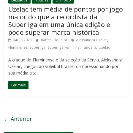
Destaque
Notícias
Olímpico
Uzelac tem média de pontos por jogo
maior do que a recordista da
Superliga em uma única edição e
pode superar marca histórica
,
04/12/2023
Raffael Siqueira
Aleksandra Uzelac
,
,
,
,
Fluminense
Superliga
Superliga Feminina
Tandara
Uzelac
A craque do Fluminense e da seleção da Sérvia, Aleksandra
Uzelac, chegou ao voleibol brasileiro impressionando por
sua média alta
Ler mais
← Anterior