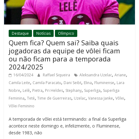
Destaque
Notícias
Olímpico
Quem fica? Quem sai? Saiba quais
jogadoras da equipe de vôlei ficam
ou não ficam para a temporada
2024/2025
,
,
16/04/2024
Raffael Siqueira
Aleksandra Uzelac
Ariane
,
,
,
,
,
Camila Leite
Camila Paracatu
Dani Seibt
Elina
Fluminense
Lara
,
,
,
,
,
,
Nobre
Lelê
Pietra
Pri Heldes
Stephany
Superliga
Superliga
,
,
,
,
,
,
Feminina
Teté
Time de Guerreiras
Uzelac
Vanessa Janke
Vôlei
Vôlei Feminino
A temporada de vôlei está terminando: a final da Superliga
acontece neste domingo e, infelizmente, o Fluminense,
desde 1983, não