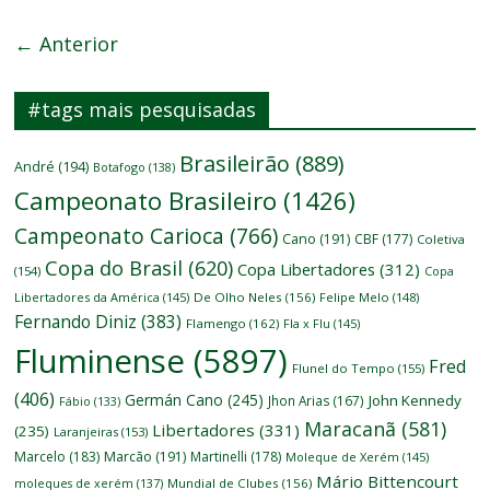
← Anterior
#tags mais pesquisadas
Brasileirão
(889)
André
(194)
Botafogo
(138)
Campeonato Brasileiro
(1426)
Campeonato Carioca
(766)
Cano
(191)
CBF
(177)
Coletiva
Copa do Brasil
(620)
Copa Libertadores
(312)
(154)
Copa
Libertadores da América
(145)
De Olho Neles
(156)
Felipe Melo
(148)
Fernando Diniz
(383)
Flamengo
(162)
Fla x Flu
(145)
Fluminense
(5897)
Fred
Flunel do Tempo
(155)
(406)
Germán Cano
(245)
John Kennedy
Jhon Arias
(167)
Fábio
(133)
Maracanã
(581)
Libertadores
(331)
(235)
Laranjeiras
(153)
Marcelo
(183)
Marcão
(191)
Martinelli
(178)
Moleque de Xerém
(145)
Mário Bittencourt
moleques de xerém
(137)
Mundial de Clubes
(156)