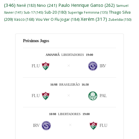
(346)
Paulo Henrique Ganso
(262)
Nino
(241)
Nenê
(183)
Samuel
Thiago Silva
Sub-20
(180)
Xavier
(141)
Sub-17
(145)
Superliga Feminina
(135)
Xerém
(317)
(209)
Vasco
(168)
Vou Ver O Flu Jogar
(184)
Zubeldía
(150)
Próximos Jogos
AMANHÃ
LIBERTADORES
19:00
FLU
IRV
16/08
BRASILEIRÃO
16:30
FLU
PAL
18/08
LIBERTADORES
19:00
IRV
FLU