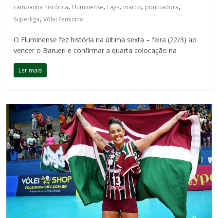
,
,
,
,
,
campanha histórica
Fluminense
Lays
marco
pontuadora
,
Superliga
Vôlei Feminino
O Fluminense fez história na última sexta – feira (22/3) ao
vencer o Barueri e confirmar a quarta colocação na
Ler mais