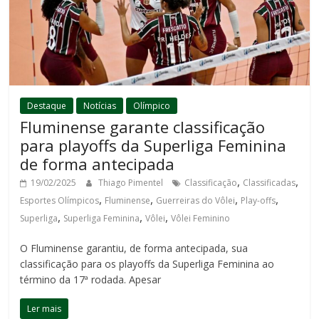
Destaque
Notícias
Olímpico
Fluminense garante classificação
para playoffs da Superliga Feminina
de forma antecipada
,
,
19/02/2025
Thiago Pimentel
Classificação
Classificadas
,
,
,
,
Esportes Olímpicos
Fluminense
Guerreiras do Vôlei
Play-offs
,
,
,
Superliga
Superliga Feminina
Vôlei
Vôlei Feminino
O Fluminense garantiu, de forma antecipada, sua
classificação para os playoffs da Superliga Feminina ao
término da 17ª rodada. Apesar
Ler mais