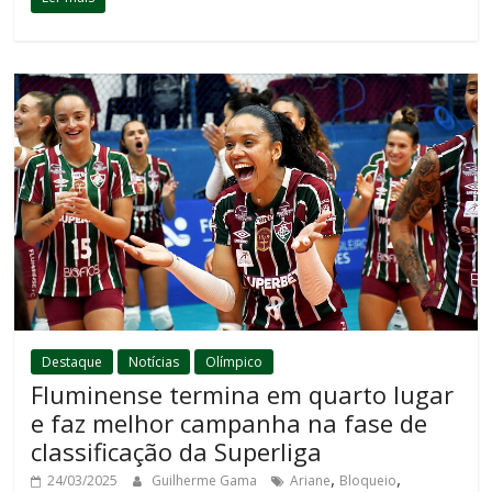
Destaque
Notícias
Olímpico
Fluminense termina em quarto lugar
e faz melhor campanha na fase de
classificação da Superliga
,
,
24/03/2025
Guilherme Gama
Ariane
Bloqueio