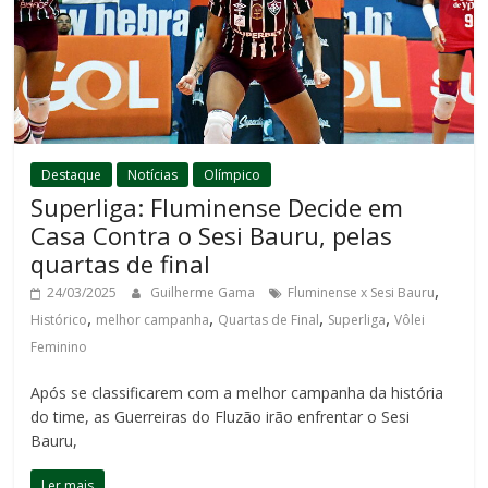
Destaque
Notícias
Olímpico
Superliga: Fluminense Decide em
Casa Contra o Sesi Bauru, pelas
quartas de final
,
24/03/2025
Guilherme Gama
Fluminense x Sesi Bauru
,
,
,
,
Histórico
melhor campanha
Quartas de Final
Superliga
Vôlei
Feminino
Após se classificarem com a melhor campanha da história
do time, as Guerreiras do Fluzão irão enfrentar o Sesi
Bauru,
Ler mais