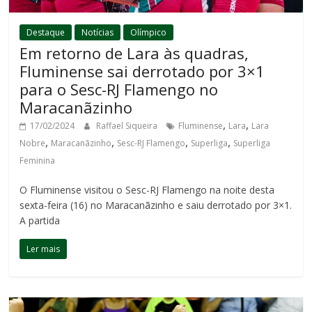
Destaque
Notícias
Olímpico
Em retorno de Lara às quadras,
Fluminense sai derrotado por 3×1
para o Sesc-RJ Flamengo no
Maracanãzinho
,
,
17/02/2024
Raffael Siqueira
Fluminense
Lara
Lara
,
,
,
,
Nobre
Maracanãzinho
Sesc-RJ Flamengo
Superliga
Superliga
Feminina
O Fluminense visitou o Sesc-RJ Flamengo na noite desta
sexta-feira (16) no Maracanãzinho e saiu derrotado por 3×1.
A partida
Ler mais