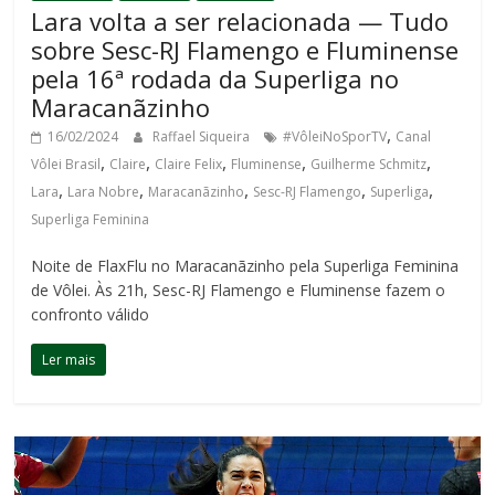
Lara volta a ser relacionada — Tudo
sobre Sesc-RJ Flamengo e Fluminense
pela 16ª rodada da Superliga no
Maracanãzinho
,
16/02/2024
Raffael Siqueira
#VôleiNoSporTV
Canal
,
,
,
,
,
Vôlei Brasil
Claire
Claire Felix
Fluminense
Guilherme Schmitz
,
,
,
,
,
Lara
Lara Nobre
Maracanãzinho
Sesc-RJ Flamengo
Superliga
Superliga Feminina
Noite de FlaxFlu no Maracanãzinho pela Superliga Feminina
de Vôlei. Às 21h, Sesc-RJ Flamengo e Fluminense fazem o
confronto válido
Ler mais