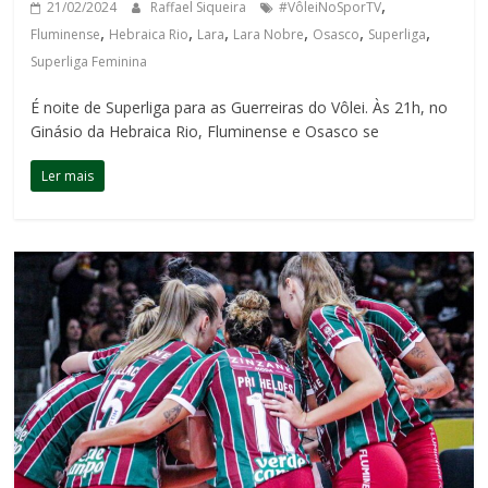
,
21/02/2024
Raffael Siqueira
#VôleiNoSporTV
,
,
,
,
,
,
Fluminense
Hebraica Rio
Lara
Lara Nobre
Osasco
Superliga
Superliga Feminina
É noite de Superliga para as Guerreiras do Vôlei. Às 21h, no
Ginásio da Hebraica Rio, Fluminense e Osasco se
Ler mais