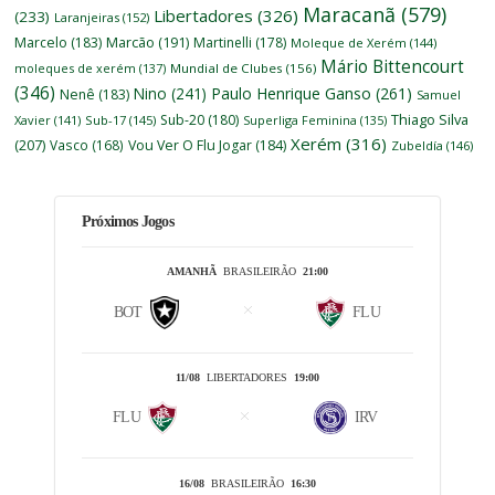
Maracanã
(579)
Libertadores
(326)
(233)
Laranjeiras
(152)
Marcelo
(183)
Marcão
(191)
Martinelli
(178)
Moleque de Xerém
(144)
Mário Bittencourt
moleques de xerém
(137)
Mundial de Clubes
(156)
(346)
Nino
(241)
Paulo Henrique Ganso
(261)
Nenê
(183)
Samuel
Thiago Silva
Sub-20
(180)
Xavier
(141)
Sub-17
(145)
Superliga Feminina
(135)
Xerém
(316)
(207)
Vasco
(168)
Vou Ver O Flu Jogar
(184)
Zubeldía
(146)
Próximos Jogos
AMANHÃ
BRASILEIRÃO
21:00
BOT
FLU
11/08
LIBERTADORES
19:00
FLU
IRV
16/08
BRASILEIRÃO
16:30