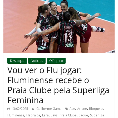
Destaque
Notícias
Olímpico
Vou ver o Flu jogar:
Fluminense recebe o
Praia Clube pela Superliga
Feminina
,
,
,
13/02/2025
Guilherme Gama
Ace
Ariane
Bloqueio
,
,
,
,
,
,
Fluminense
Hebraica
Lara
Lays
Praia Clube
Saque
Superliga