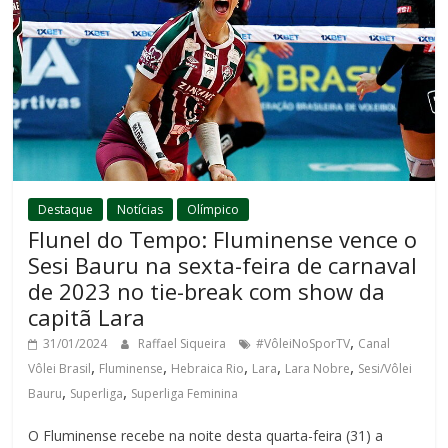
Destaque
Notícias
Olímpico
Flunel do Tempo: Fluminense vence o
Sesi Bauru na sexta-feira de carnaval
de 2023 no tie-break com show da
capitã Lara
,
31/01/2024
Raffael Siqueira
#VôleiNoSporTV
Canal
,
,
,
,
,
Vôlei Brasil
Fluminense
Hebraica Rio
Lara
Lara Nobre
Sesi/Vôlei
,
,
Bauru
Superliga
Superliga Feminina
O Fluminense recebe na noite desta quarta-feira (31) a