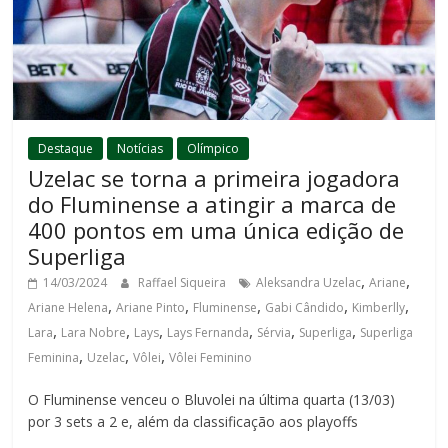
Destaque
Notícias
Olímpico
Uzelac se torna a primeira jogadora
do Fluminense a atingir a marca de
400 pontos em uma única edição de
Superliga
,
,
14/03/2024
Raffael Siqueira
Aleksandra Uzelac
Ariane
,
,
,
,
,
Ariane Helena
Ariane Pinto
Fluminense
Gabi Cândido
Kimberlly
,
,
,
,
,
,
Lara
Lara Nobre
Lays
Lays Fernanda
Sérvia
Superliga
Superliga
,
,
,
Feminina
Uzelac
Vôlei
Vôlei Feminino
O Fluminense venceu o Bluvolei na última quarta (13/03)
por 3 sets a 2 e, além da classificação aos playoffs