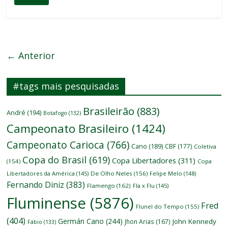
← Anterior
#tags mais pesquisadas
Brasileirão
(883)
André
(194)
Botafogo
(132)
Campeonato Brasileiro
(1424)
Campeonato Carioca
(766)
Cano
(189)
CBF
(177)
Coletiva
Copa do Brasil
(619)
Copa Libertadores
(311)
(154)
Copa
Libertadores da América
(145)
De Olho Neles
(156)
Felipe Melo
(148)
Fernando Diniz
(383)
Flamengo
(162)
Fla x Flu
(145)
Fluminense
(5876)
Fred
Flunel do Tempo
(155)
(404)
Germán Cano
(244)
John Kennedy
Jhon Arias
(167)
Fábio
(133)