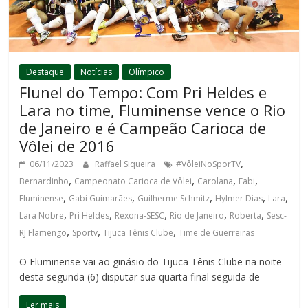
Destaque
Notícias
Olímpico
Flunel do Tempo: Com Pri Heldes e
Lara no time, Fluminense vence o Rio
de Janeiro e é Campeão Carioca de
Vôlei de 2016
,
06/11/2023
Raffael Siqueira
#VôleiNoSporTV
,
,
,
,
Bernardinho
Campeonato Carioca de Vôlei
Carolana
Fabi
,
,
,
,
,
Fluminense
Gabi Guimarães
Guilherme Schmitz
Hylmer Dias
Lara
,
,
,
,
,
Lara Nobre
Pri Heldes
Rexona-SESC
Rio de Janeiro
Roberta
Sesc-
,
,
,
RJ Flamengo
Sportv
Tijuca Tênis Clube
Time de Guerreiras
O Fluminense vai ao ginásio do Tijuca Tênis Clube na noite
desta segunda (6) disputar sua quarta final seguida de
Ler mais