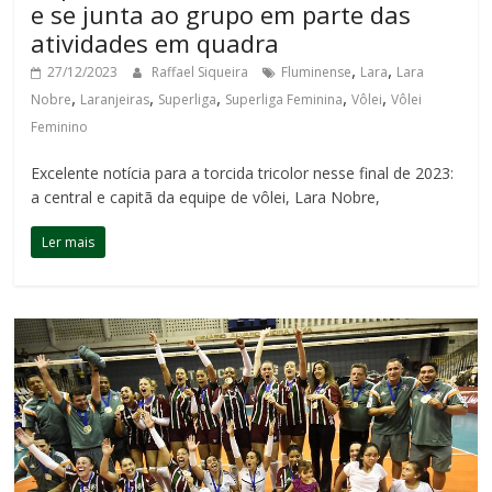
e se junta ao grupo em parte das
atividades em quadra
,
,
27/12/2023
Raffael Siqueira
Fluminense
Lara
Lara
,
,
,
,
,
Nobre
Laranjeiras
Superliga
Superliga Feminina
Vôlei
Vôlei
Feminino
Excelente notícia para a torcida tricolor nesse final de 2023:
a central e capitã da equipe de vôlei, Lara Nobre,
Ler mais