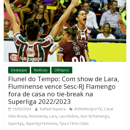
Destaque
Notícias
Olímpico
Flunel do Tempo: Com show de Lara,
Fluminense vence Sesc-RJ Flamengo
fora de casa no tie-break na
Superliga 2022/2023
,
16/02/2024
Raffael Siqueira
#VôleiNoSporTV
Canal
,
,
,
,
,
Vôlei Brasil
Fluminense
Lara
Lara Nobre
Sesc-RJ Flamengo
,
,
Superliga
Superliga Feminina
Tijuca Tênis Clube