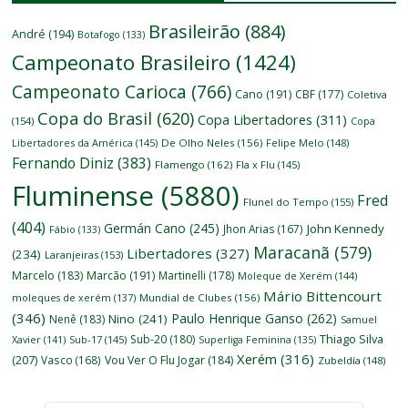
Brasileirão
(884)
André
(194)
Botafogo
(133)
Campeonato Brasileiro
(1424)
Campeonato Carioca
(766)
Cano
(191)
CBF
(177)
Coletiva
Copa do Brasil
(620)
Copa Libertadores
(311)
(154)
Copa
Libertadores da América
(145)
De Olho Neles
(156)
Felipe Melo
(148)
Fernando Diniz
(383)
Flamengo
(162)
Fla x Flu
(145)
Fluminense
(5880)
Fred
Flunel do Tempo
(155)
(404)
Germán Cano
(245)
John Kennedy
Jhon Arias
(167)
Fábio
(133)
Maracanã
(579)
Libertadores
(327)
(234)
Laranjeiras
(153)
Marcelo
(183)
Marcão
(191)
Martinelli
(178)
Moleque de Xerém
(144)
Mário Bittencourt
moleques de xerém
(137)
Mundial de Clubes
(156)
(346)
Paulo Henrique Ganso
(262)
Nino
(241)
Nenê
(183)
Samuel
Thiago Silva
Sub-20
(180)
Xavier
(141)
Sub-17
(145)
Superliga Feminina
(135)
Xerém
(316)
(207)
Vasco
(168)
Vou Ver O Flu Jogar
(184)
Zubeldía
(148)