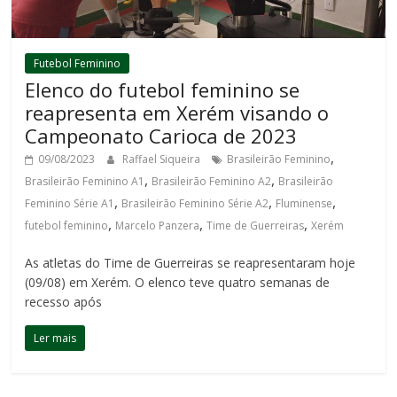
Futebol Feminino
Elenco do futebol feminino se
reapresenta em Xerém visando o
Campeonato Carioca de 2023
,
09/08/2023
Raffael Siqueira
Brasileirão Feminino
,
,
Brasileirão Feminino A1
Brasileirão Feminino A2
Brasileirão
,
,
,
Feminino Série A1
Brasileirão Feminino Série A2
Fluminense
,
,
,
futebol feminino
Marcelo Panzera
Time de Guerreiras
Xerém
As atletas do Time de Guerreiras se reapresentaram hoje
(09/08) em Xerém. O elenco teve quatro semanas de
recesso após
Ler mais