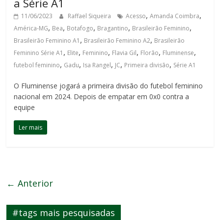
a Série A1
,
,
11/06/2023
Raffael Siqueira
Acesso
Amanda Coimbra
,
,
,
,
,
América-MG
Bea
Botafogo
Bragantino
Brasileirão Feminino
,
,
Brasileirão Feminino A1
Brasileirão Feminino A2
Brasileirão
,
,
,
,
,
,
Feminino Série A1
Elite
Feminino
Flavia Gil
Florão
Fluminense
,
,
,
,
,
futebol feminino
Gadu
Isa Rangel
JC
Primeira divisão
Série A1
O Fluminense jogará a primeira divisão do futebol feminino
nacional em 2024. Depois de empatar em 0x0 contra a
equipe
Ler mais
← Anterior
#tags mais pesquisadas