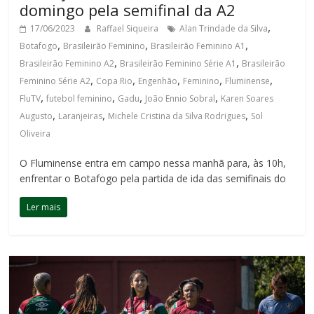
domingo pela semifinal da A2
,
17/06/2023
Raffael Siqueira
Alan Trindade da Silva
,
,
,
Botafogo
Brasileirão Feminino
Brasileirão Feminino A1
,
,
Brasileirão Feminino A2
Brasileirão Feminino Série A1
Brasileirão
,
,
,
,
,
Feminino Série A2
Copa Rio
Engenhão
Feminino
Fluminense
,
,
,
,
FluTV
futebol feminino
Gadu
João Ennio Sobral
Karen Soares
,
,
,
Augusto
Laranjeiras
Michele Cristina da Silva Rodrigues
Sol
Oliveira
O Fluminense entra em campo nessa manhã para, às 10h,
enfrentar o Botafogo pela partida de ida das semifinais do
Ler mais