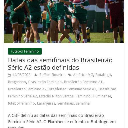
Futebol Feminino
Datas das semifinais do Brasileirão
Série A2 estão definidas
,
,
14/06/2023
Raffael Siqueira
América-MG
Botafogo
,
,
,
Bragantino
Brasileirão Feminino
Brasileirão Feminino A1
,
,
Brasileirão Feminino A2
Brasileirão Feminino Série A1
Brasileirão
,
,
,
,
Feminino Série A2
Estádio Nilton Santos
Feminino
Fluminense
,
,
,
futebol feminino
Laranjeiras
Semifinais
semifinal
A CBF definiu as datas das semifinais do Brasileirão
Feminino Série A2. O Fluminense enfrenta o Botafogo em
uma das