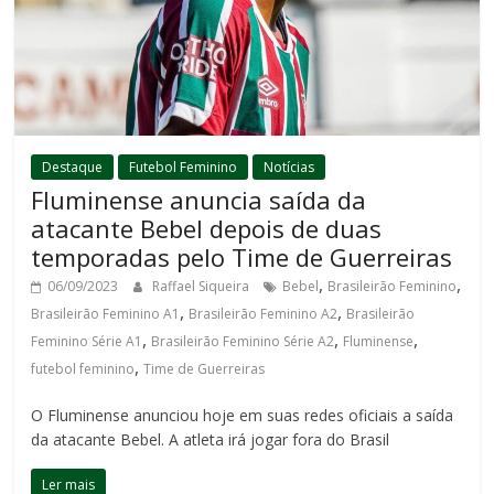
Destaque
Futebol Feminino
Notícias
Fluminense anuncia saída da
atacante Bebel depois de duas
temporadas pelo Time de Guerreiras
,
,
06/09/2023
Raffael Siqueira
Bebel
Brasileirão Feminino
,
,
Brasileirão Feminino A1
Brasileirão Feminino A2
Brasileirão
,
,
,
Feminino Série A1
Brasileirão Feminino Série A2
Fluminense
,
futebol feminino
Time de Guerreiras
O Fluminense anunciou hoje em suas redes oficiais a saída
da atacante Bebel. A atleta irá jogar fora do Brasil
Ler mais