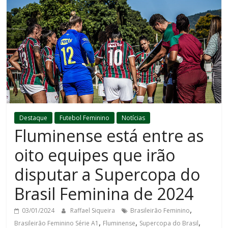
Destaque
Futebol Feminino
Notícias
Fluminense está entre as
oito equipes que irão
disputar a Supercopa do
Brasil Feminina de 2024
,
03/01/2024
Raffael Siqueira
Brasileirão Feminino
,
,
,
Brasileirão Feminino Série A1
Fluminense
Supercopa do Brasil