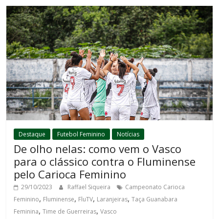
Destaque
Futebol Feminino
Notícias
De olho nelas: como vem o Vasco
para o clássico contra o Fluminense
pelo Carioca Feminino
29/10/2023
Raffael Siqueira
Campeonato Carioca
,
,
,
,
Feminino
Fluminense
FluTV
Laranjeiras
Taça Guanabara
,
,
Feminina
Time de Guerreiras
Vasco