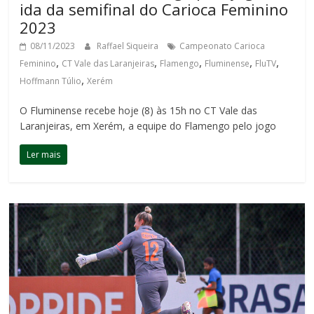
ida da semifinal do Carioca Feminino
2023
08/11/2023
Raffael Siqueira
Campeonato Carioca
,
,
,
,
,
Feminino
CT Vale das Laranjeiras
Flamengo
Fluminense
FluTV
,
Hoffmann Túlio
Xerém
O Fluminense recebe hoje (8) às 15h no CT Vale das
Laranjeiras, em Xerém, a equipe do Flamengo pelo jogo
Ler mais