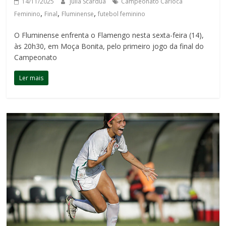
14/11/2025
Júlia Scárdua
Campeonato Carioca
,
,
,
Feminino
Final
Fluminense
futebol feminino
O Fluminense enfrenta o Flamengo nesta sexta-feira (14),
às 20h30, em Moça Bonita, pelo primeiro jogo da final do
Campeonato
Ler mais