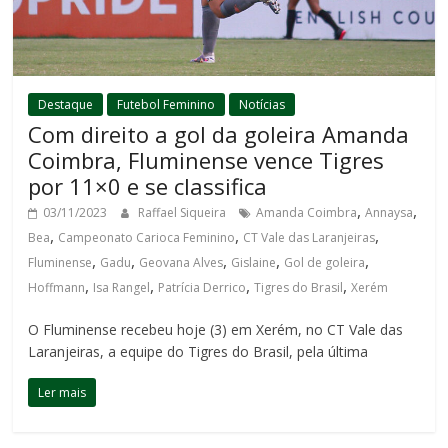
Destaque
Futebol Feminino
Notícias
Com direito a gol da goleira Amanda
Coimbra, Fluminense vence Tigres
por 11×0 e se classifica
,
,
03/11/2023
Raffael Siqueira
Amanda Coimbra
Annaysa
,
,
,
Bea
Campeonato Carioca Feminino
CT Vale das Laranjeiras
,
,
,
,
,
Fluminense
Gadu
Geovana Alves
Gislaine
Gol de goleira
,
,
,
,
Hoffmann
Isa Rangel
Patrícia Derrico
Tigres do Brasil
Xerém
O Fluminense recebeu hoje (3) em Xerém, no CT Vale das
Laranjeiras, a equipe do Tigres do Brasil, pela última
Ler mais