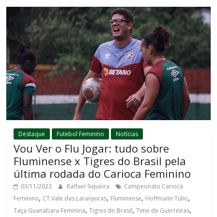
Destaque
Futebol Feminino
Notícias
Vou Ver o Flu Jogar: tudo sobre
Fluminense x Tigres do Brasil pela
última rodada do Carioca Feminino
03/11/2023
Raffael Siqueira
Campeonato Carioca
,
,
,
,
Feminino
CT Vale das Laranjeiras
Fluminense
Hoffmann Túlio
,
,
,
Taça Guanabara Feminina
Tigres do Brasil
Time de Guerreiras