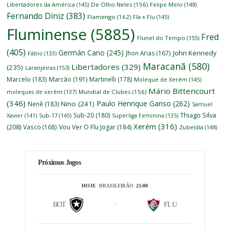
Libertadores da América
(145)
De Olho Neles
(156)
Felipe Melo
(148)
Fernando Diniz
(383)
Flamengo
(162)
Fla x Flu
(145)
Fluminense
(5885)
Fred
Flunel do Tempo
(155)
(405)
Germán Cano
(245)
John Kennedy
Jhon Arias
(167)
Fábio
(133)
Maracanã
(580)
Libertadores
(329)
(235)
Laranjeiras
(153)
Marcelo
(183)
Marcão
(191)
Martinelli
(178)
Moleque de Xerém
(145)
Mário Bittencourt
moleques de xerém
(137)
Mundial de Clubes
(156)
(346)
Paulo Henrique Ganso
(262)
Nino
(241)
Nenê
(183)
Samuel
Thiago Silva
Sub-20
(180)
Xavier
(141)
Sub-17
(145)
Superliga Feminina
(135)
Xerém
(316)
(208)
Vasco
(168)
Vou Ver O Flu Jogar
(184)
Zubeldía
(148)
Próximos Jogos
HOJE
BRASILEIRÃO
21:00
BOT
FLU