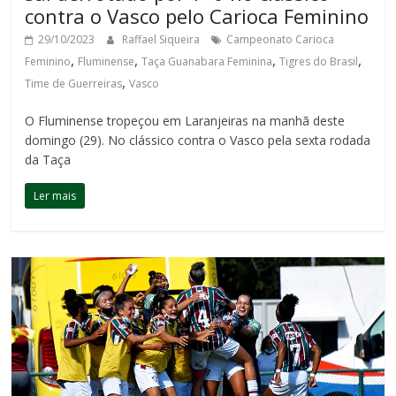
contra o Vasco pelo Carioca Feminino
29/10/2023
Raffael Siqueira
Campeonato Carioca
,
,
,
,
Feminino
Fluminense
Taça Guanabara Feminina
Tigres do Brasil
,
Time de Guerreiras
Vasco
O Fluminense tropeçou em Laranjeiras na manhã deste
domingo (29). No clássico contra o Vasco pela sexta rodada
da Taça
Ler mais