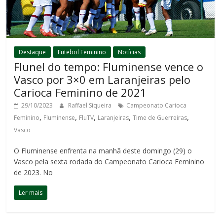
Destaque
Futebol Feminino
Notícias
Flunel do tempo: Fluminense vence o
Vasco por 3×0 em Laranjeiras pelo
Carioca Feminino de 2021
29/10/2023
Raffael Siqueira
Campeonato Carioca
,
,
,
,
,
Feminino
Fluminense
FluTV
Laranjeiras
Time de Guerreiras
Vasco
O Fluminense enfrenta na manhã deste domingo (29) o
Vasco pela sexta rodada do Campeonato Carioca Feminino
de 2023. No
Ler mais