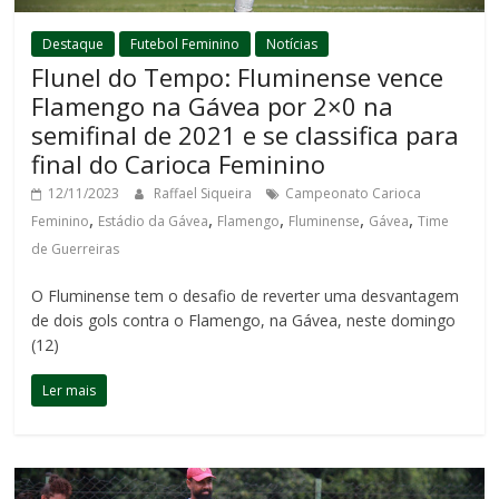
Destaque
Futebol Feminino
Notícias
Flunel do Tempo: Fluminense vence
Flamengo na Gávea por 2×0 na
semifinal de 2021 e se classifica para
final do Carioca Feminino
12/11/2023
Raffael Siqueira
Campeonato Carioca
,
,
,
,
,
Feminino
Estádio da Gávea
Flamengo
Fluminense
Gávea
Time
de Guerreiras
O Fluminense tem o desafio de reverter uma desvantagem
de dois gols contra o Flamengo, na Gávea, neste domingo
(12)
Ler mais