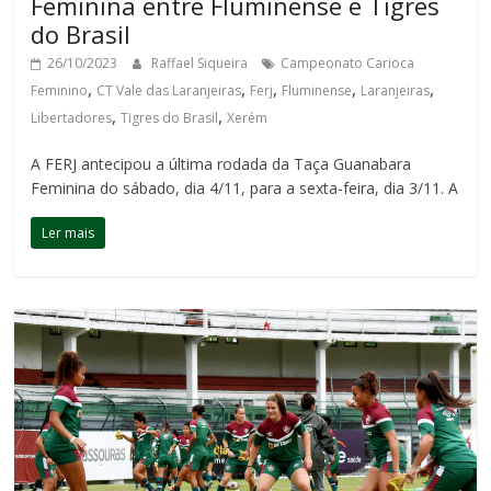
Feminina entre Fluminense e Tigres
do Brasil
26/10/2023
Raffael Siqueira
Campeonato Carioca
,
,
,
,
,
Feminino
CT Vale das Laranjeiras
Ferj
Fluminense
Laranjeiras
,
,
Libertadores
Tigres do Brasil
Xerém
A FERJ antecipou a última rodada da Taça Guanabara
Feminina do sábado, dia 4/11, para a sexta-feira, dia 3/11. A
Ler mais