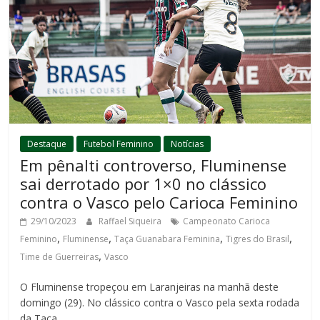
Destaque
Futebol Feminino
Notícias
Em pênalti controverso, Fluminense
sai derrotado por 1×0 no clássico
contra o Vasco pelo Carioca Feminino
29/10/2023
Raffael Siqueira
Campeonato Carioca
,
,
,
,
Feminino
Fluminense
Taça Guanabara Feminina
Tigres do Brasil
,
Time de Guerreiras
Vasco
O Fluminense tropeçou em Laranjeiras na manhã deste
domingo (29). No clássico contra o Vasco pela sexta rodada
da Taça