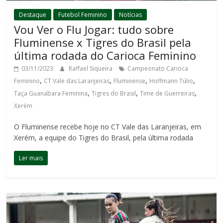
Destaque
Futebol Feminino
Notícias
Vou Ver o Flu Jogar: tudo sobre
Fluminense x Tigres do Brasil pela
última rodada do Carioca Feminino
03/11/2023
Raffael Siqueira
Campeonato Carioca
,
,
,
,
Feminino
CT Vale das Laranjeiras
Fluminense
Hoffmann Túlio
,
,
,
Taça Guanabara Feminina
Tigres do Brasil
Time de Guerreiras
Xerém
O Fluminense recebe hoje no CT Vale das Laranjeiras, em
Xerém, a equipe do Tigres do Brasil, pela última rodada
Ler mais