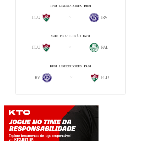
11/08
LIBERTADORES
19:00
FLU
IRV
16/08
BRASILEIRÃO
16:30
FLU
PAL
18/08
LIBERTADORES
19:00
IRV
FLU