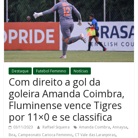
Destaque
Futebol Feminino
Notícias
Com direito a gol da
goleira Amanda Coimbra,
Fluminense vence Tigres
por 11×0 e se classifica
,
,
03/11/2023
Raffael Siqueira
Amanda Coimbra
Annaysa
,
,
,
Bea
Campeonato Carioca Feminino
CT Vale das Laranjeiras