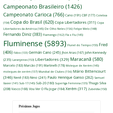
Campeonato Brasileiro
(1426)
Campeonato Carioca
(766)
Cano
(191)
CBF
(177)
Coletiva
Copa do Brasil
(620)
Copa Libertadores
(311)
(154)
Copa
Libertadores da América
(145)
De Olho Neles
(156)
Felipe Melo
(148)
Fernando Diniz
(383)
Flamengo
(162)
Fla x Flu
(145)
Fluminense
(5893)
Fred
Flunel do Tempo
(155)
(406)
Germán Cano
(245)
John Kennedy
Jhon Arias
(167)
Fábio
(133)
Maracanã
(580)
Libertadores
(329)
(235)
Laranjeiras
(153)
Marcelo
(183)
Marcão
(191)
Martinelli
(178)
Moleque de Xerém
(145)
Mário Bittencourt
moleques de xerém
(137)
Mundial de Clubes
(156)
(346)
Paulo Henrique Ganso
(262)
Nino
(241)
Nenê
(183)
Samuel
Thiago Silva
Sub-20
(180)
Xavier
(141)
Sub-17
(145)
Superliga Feminina
(135)
Xerém
(317)
(208)
Vasco
(168)
Vou Ver O Flu Jogar
(184)
Zubeldía
(150)
Próximos Jogos