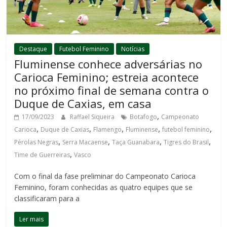
Destaque
Futebol Feminino
Notícias
Fluminense conhece adversárias no
Carioca Feminino; estreia acontece
no próximo final de semana contra o
Duque de Caxias, em casa
,
17/09/2023
Raffael Siqueira
Botafogo
Campeonato
,
,
,
,
,
Carioca
Duque de Caxias
Flamengo
Fluminense
futebol feminino
,
,
,
,
Pérolas Negras
Serra Macaense
Taça Guanabara
Tigres do Brasil
,
Time de Guerreiras
Vasco
Com o final da fase preliminar do Campeonato Carioca
Feminino, foram conhecidas as quatro equipes que se
classificaram para a
Ler mais