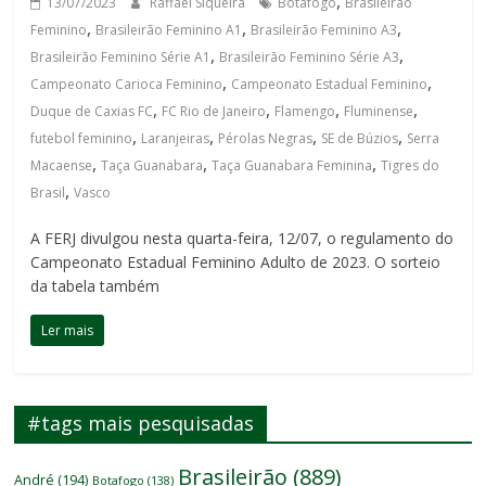
,
13/07/2023
Raffael Siqueira
Botafogo
Brasileirão
,
,
,
Feminino
Brasileirão Feminino A1
Brasileirão Feminino A3
,
,
Brasileirão Feminino Série A1
Brasileirão Feminino Série A3
,
,
Campeonato Carioca Feminino
Campeonato Estadual Feminino
,
,
,
,
Duque de Caxias FC
FC Rio de Janeiro
Flamengo
Fluminense
,
,
,
,
futebol feminino
Laranjeiras
Pérolas Negras
SE de Búzios
Serra
,
,
,
Macaense
Taça Guanabara
Taça Guanabara Feminina
Tigres do
,
Brasil
Vasco
A FERJ divulgou nesta quarta-feira, 12/07, o regulamento do
Campeonato Estadual Feminino Adulto de 2023. O sorteio
da tabela também
Ler mais
#tags mais pesquisadas
Brasileirão
(889)
André
(194)
Botafogo
(138)