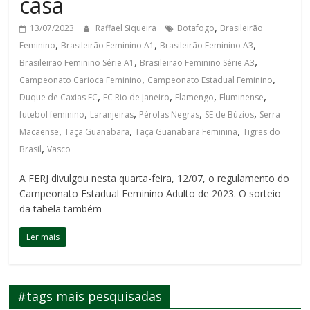
casa
,
13/07/2023
Raffael Siqueira
Botafogo
Brasileirão
,
,
,
Feminino
Brasileirão Feminino A1
Brasileirão Feminino A3
,
,
Brasileirão Feminino Série A1
Brasileirão Feminino Série A3
,
,
Campeonato Carioca Feminino
Campeonato Estadual Feminino
,
,
,
,
Duque de Caxias FC
FC Rio de Janeiro
Flamengo
Fluminense
,
,
,
,
futebol feminino
Laranjeiras
Pérolas Negras
SE de Búzios
Serra
,
,
,
Macaense
Taça Guanabara
Taça Guanabara Feminina
Tigres do
,
Brasil
Vasco
A FERJ divulgou nesta quarta-feira, 12/07, o regulamento do
Campeonato Estadual Feminino Adulto de 2023. O sorteio
da tabela também
Ler mais
#tags mais pesquisadas