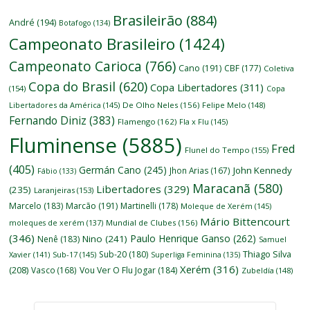
Brasileirão
(884)
André
(194)
Botafogo
(134)
Campeonato Brasileiro
(1424)
Campeonato Carioca
(766)
Cano
(191)
CBF
(177)
Coletiva
Copa do Brasil
(620)
Copa Libertadores
(311)
(154)
Copa
Libertadores da América
(145)
De Olho Neles
(156)
Felipe Melo
(148)
Fernando Diniz
(383)
Flamengo
(162)
Fla x Flu
(145)
Fluminense
(5885)
Fred
Flunel do Tempo
(155)
(405)
Germán Cano
(245)
John Kennedy
Jhon Arias
(167)
Fábio
(133)
Maracanã
(580)
Libertadores
(329)
(235)
Laranjeiras
(153)
Marcelo
(183)
Marcão
(191)
Martinelli
(178)
Moleque de Xerém
(145)
Mário Bittencourt
moleques de xerém
(137)
Mundial de Clubes
(156)
(346)
Paulo Henrique Ganso
(262)
Nino
(241)
Nenê
(183)
Samuel
Thiago Silva
Sub-20
(180)
Xavier
(141)
Sub-17
(145)
Superliga Feminina
(135)
Xerém
(316)
(208)
Vasco
(168)
Vou Ver O Flu Jogar
(184)
Zubeldía
(148)