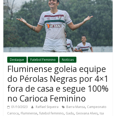
Destaque
Futebol Feminino
Notícias
Fluminense goleia equipe
do Pérolas Negras por 4×1
fora de casa e segue 100%
no Carioca Feminino
,
01/10/2023
Raffael Siqueira
Barra Mansa
Campeonato
,
,
,
,
,
Carioca
Fluminense
futebol feminino
Gadu
Geovana Alves
Isa