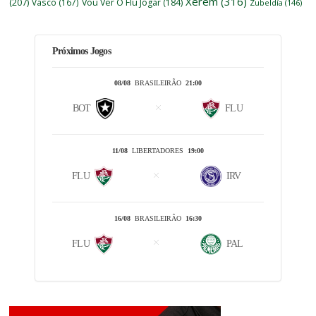
Xerém
(316)
(207)
Vasco
(167)
Vou Ver O Flu Jogar
(184)
Zubeldía
(146)
Próximos Jogos
08/08
BRASILEIRÃO
21:00
BOT
FLU
11/08
LIBERTADORES
19:00
FLU
IRV
16/08
BRASILEIRÃO
16:30
FLU
PAL