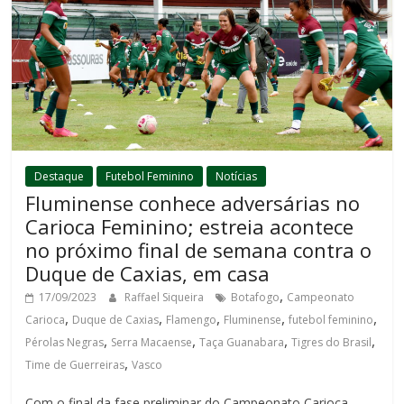
Destaque
Futebol Feminino
Notícias
Fluminense conhece adversárias no
Carioca Feminino; estreia acontece
no próximo final de semana contra o
Duque de Caxias, em casa
,
17/09/2023
Raffael Siqueira
Botafogo
Campeonato
,
,
,
,
,
Carioca
Duque de Caxias
Flamengo
Fluminense
futebol feminino
,
,
,
,
Pérolas Negras
Serra Macaense
Taça Guanabara
Tigres do Brasil
,
Time de Guerreiras
Vasco
Com o final da fase preliminar do Campeonato Carioca