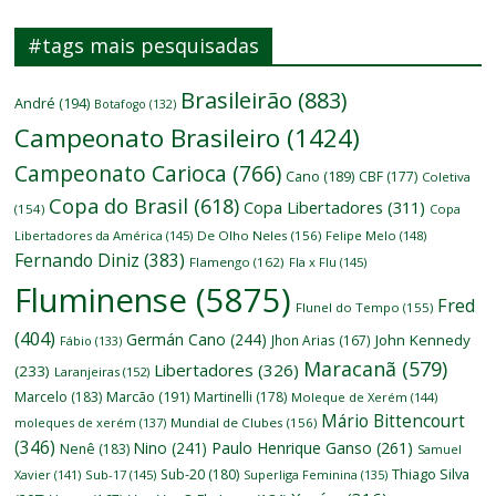
#tags mais pesquisadas
Brasileirão
(883)
André
(194)
Botafogo
(132)
Campeonato Brasileiro
(1424)
Campeonato Carioca
(766)
Cano
(189)
CBF
(177)
Coletiva
Copa do Brasil
(618)
Copa Libertadores
(311)
(154)
Copa
Libertadores da América
(145)
De Olho Neles
(156)
Felipe Melo
(148)
Fernando Diniz
(383)
Flamengo
(162)
Fla x Flu
(145)
Fluminense
(5875)
Fred
Flunel do Tempo
(155)
(404)
Germán Cano
(244)
John Kennedy
Jhon Arias
(167)
Fábio
(133)
Maracanã
(579)
Libertadores
(326)
(233)
Laranjeiras
(152)
Marcelo
(183)
Marcão
(191)
Martinelli
(178)
Moleque de Xerém
(144)
Mário Bittencourt
moleques de xerém
(137)
Mundial de Clubes
(156)
(346)
Nino
(241)
Paulo Henrique Ganso
(261)
Nenê
(183)
Samuel
Thiago Silva
Sub-20
(180)
Xavier
(141)
Sub-17
(145)
Superliga Feminina
(135)