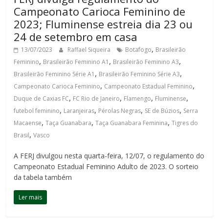
Campeonato Carioca Feminino de
2023; Fluminense estreia dia 23 ou
24 de setembro em casa
,
13/07/2023
Raffael Siqueira
Botafogo
Brasileirão
,
,
,
Feminino
Brasileirão Feminino A1
Brasileirão Feminino A3
,
,
Brasileirão Feminino Série A1
Brasileirão Feminino Série A3
,
,
Campeonato Carioca Feminino
Campeonato Estadual Feminino
,
,
,
,
Duque de Caxias FC
FC Rio de Janeiro
Flamengo
Fluminense
,
,
,
,
futebol feminino
Laranjeiras
Pérolas Negras
SE de Búzios
Serra
,
,
,
Macaense
Taça Guanabara
Taça Guanabara Feminina
Tigres do
,
Brasil
Vasco
A FERJ divulgou nesta quarta-feira, 12/07, o regulamento do
Campeonato Estadual Feminino Adulto de 2023. O sorteio
da tabela também
Ler mais