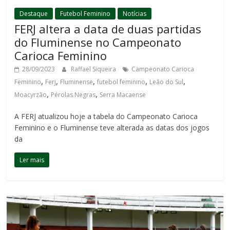
Destaque
Futebol Feminino
Notícias
FERJ altera a data de duas partidas
do Fluminense no Campeonato
Carioca Feminino
28/09/2023
Raffael Siqueira
Campeonato Carioca
,
,
,
,
,
Feminino
Ferj
Fluminense
futebol feminino
Leão do Sul
,
,
Moacyrzão
Pérolas Negras
Serra Macaense
A FERJ atualizou hoje a tabela do Campeonato Carioca
Feminino e o Fluminense teve alterada as datas dos jogos
da
Ler mais