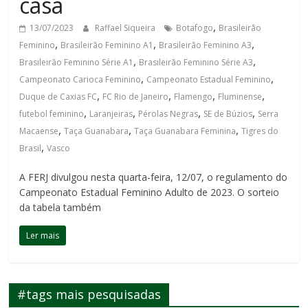
casa
,
13/07/2023
Raffael Siqueira
Botafogo
Brasileirão
,
,
,
Feminino
Brasileirão Feminino A1
Brasileirão Feminino A3
,
,
Brasileirão Feminino Série A1
Brasileirão Feminino Série A3
,
,
Campeonato Carioca Feminino
Campeonato Estadual Feminino
,
,
,
,
Duque de Caxias FC
FC Rio de Janeiro
Flamengo
Fluminense
,
,
,
,
futebol feminino
Laranjeiras
Pérolas Negras
SE de Búzios
Serra
,
,
,
Macaense
Taça Guanabara
Taça Guanabara Feminina
Tigres do
,
Brasil
Vasco
A FERJ divulgou nesta quarta-feira, 12/07, o regulamento do
Campeonato Estadual Feminino Adulto de 2023. O sorteio
da tabela também
Ler mais
#tags mais pesquisadas