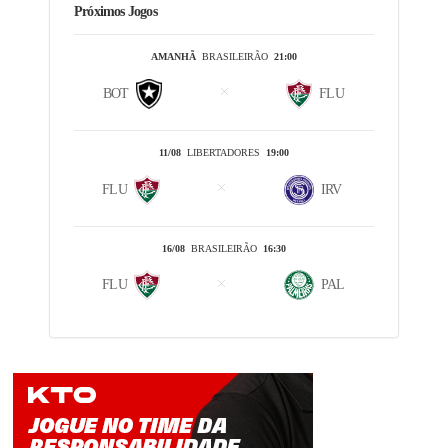
Próximos Jogos
AMANHÃ
BRASILEIRÃO
21:00
BOT
FLU
11/08
LIBERTADORES
19:00
FLU
IRV
16/08
BRASILEIRÃO
16:30
FLU
PAL