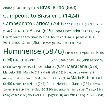
Brasileirão
(883)
André
(194)
Botafogo
(132)
Campeonato Brasileiro
(1424)
Campeonato Carioca
(766)
Cano
(189)
CBF
(177)
Coletiva
Copa do Brasil
(619)
Copa Libertadores
(311)
(154)
Copa
Libertadores da América
(145)
De Olho Neles
(156)
Felipe Melo
(148)
Fernando Diniz
(383)
Flamengo
(162)
Fla x Flu
(145)
Fluminense
(5876)
Fred
Flunel do Tempo
(155)
(404)
Germán Cano
(244)
John Kennedy
Jhon Arias
(167)
Fábio
(133)
Maracanã
(579)
Libertadores
(326)
(233)
Laranjeiras
(152)
Marcelo
(183)
Marcão
(191)
Martinelli
(178)
Moleque de Xerém
(144)
Mário Bittencourt
moleques de xerém
(137)
Mundial de Clubes
(156)
(346)
Nino
(241)
Paulo Henrique Ganso
(261)
Nenê
(183)
Samuel
Thiago Silva
Sub-20
(180)
Xavier
(141)
Sub-17
(145)
Superliga Feminina
(135)
Xerém
(316)
(207)
Vasco
(168)
Vou Ver O Flu Jogar
(184)
Zubeldía
(146)