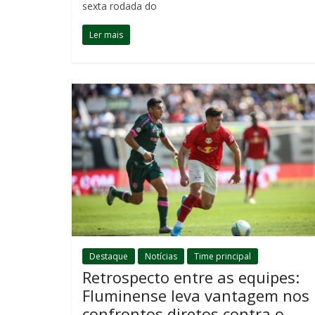
sexta rodada do
Ler mais
Destaque
Notícias
Time principal
Retrospecto entre as equipes:
Fluminense leva vantagem nos
confrontos diretos contra o