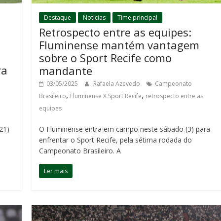
Destaque
Notícias
Time principal
Retrospecto entre as equipes:
Fluminense mantém vantagem
a
sobre o Sport Recife como
ra
mandante
03/05/2025
Rafaela Azevedo
Campeonato
,
,
Brasileiro
Fluminense X Sport Recife
retrospecto entre as
equipes
21)
O Fluminense entra em campo neste sábado (3) para
enfrentar o Sport Recife, pela sétima rodada do
Campeonato Brasileiro. A
Ler mais