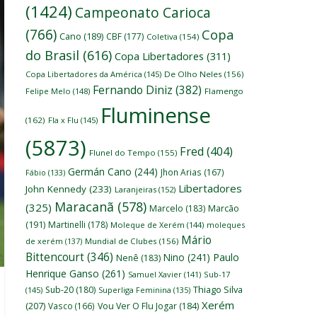
(1424)
Campeonato Carioca
(766)
Copa
Cano
(189)
CBF
(177)
Coletiva
(154)
do Brasil
(616)
Copa Libertadores
(311)
Copa Libertadores da América
(145)
De Olho Neles
(156)
Fernando Diniz
(382)
Felipe Melo
(148)
Flamengo
Fluminense
(162)
Fla x Flu
(145)
(5873)
Fred
(404)
Flunel do Tempo
(155)
Germán Cano
(244)
Jhon Arias
(167)
Fábio
(133)
Libertadores
John Kennedy
(233)
Laranjeiras
(152)
Maracanã
(578)
(325)
Marcelo
(183)
Marcão
(191)
Martinelli
(178)
Moleque de Xerém
(144)
moleques
Mário
de xerém
(137)
Mundial de Clubes
(156)
Bittencourt
(346)
Nino
(241)
Paulo
Nenê
(183)
Henrique Ganso
(261)
Samuel Xavier
(141)
Sub-17
Thiago Silva
Sub-20
(180)
(145)
Superliga Feminina
(135)
Xerém
(207)
Vasco
(166)
Vou Ver O Flu Jogar
(184)