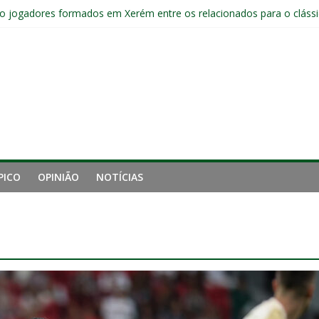
o jogadores formados em Xerém entre os relacionados para o cláss
Fluminense após eliminação: “Não estou satisfeito”
o joelho e passará por exames no Fluminense
iro tempo ruim do Fluminense e cobra arbitragem em lance de panca
o e está eliminado da Copa do Brasil
PICO
OPINIÃO
NOTÍCIAS