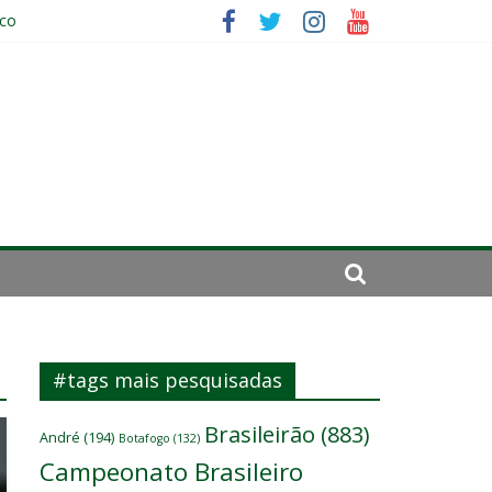
ico
da: “Tem que parar o jogo”
#tags mais pesquisadas
Brasileirão
(883)
André
(194)
Botafogo
(132)
Campeonato Brasileiro