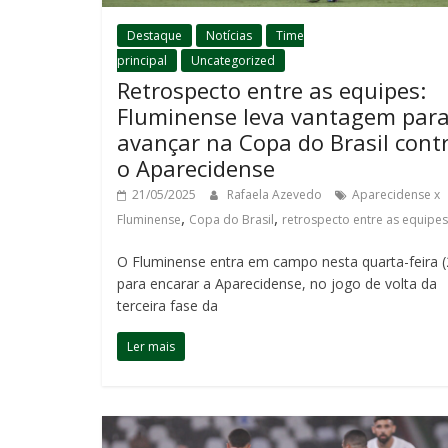
Destaque
Notícias
Time
principal
Uncategorized
Retrospecto entre as equipes:
Fluminense leva vantagem par
avançar na Copa do Brasil cont
o Aparecidense
21/05/2025
Rafaela Azevedo
Aparecidense x
,
,
Fluminense
Copa do Brasil
retrospecto entre as equipes
O Fluminense entra em campo nesta quarta-feira (
para encarar a Aparecidense, no jogo de volta da
terceira fase da
Ler mais