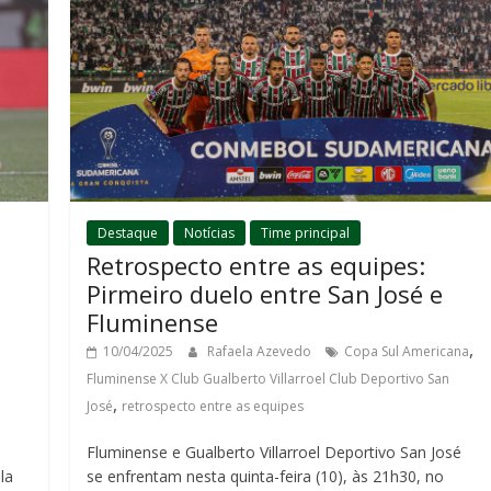
Destaque
Notícias
Time principal
Retrospecto entre as equipes:
Pirmeiro duelo entre San José e
Fluminense
,
10/04/2025
Rafaela Azevedo
Copa Sul Americana
Fluminense X Club Gualberto Villarroel Club Deportivo San
,
José
retrospecto entre as equipes
Fluminense e Gualberto Villarroel Deportivo San José
la
se enfrentam nesta quinta-feira (10), às 21h30, no