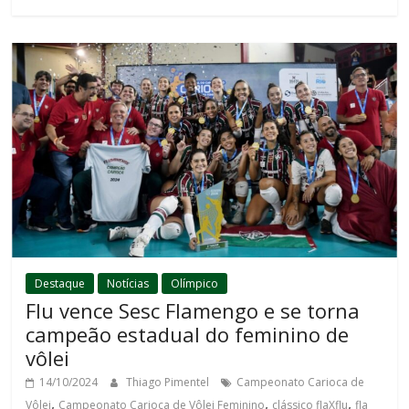
Destaque
Notícias
Olímpico
Flu vence Sesc Flamengo e se torna
campeão estadual do feminino de
vôlei
14/10/2024
Thiago Pimentel
Campeonato Carioca de
,
,
,
Vôlei
Campeonato Carioca de Vôlei Feminino
clássico flaXflu
fla