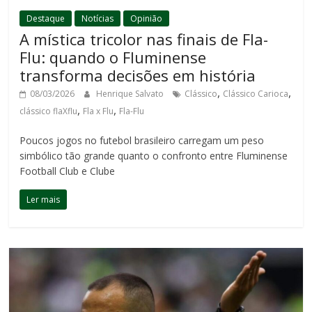
Destaque
Notícias
Opinião
A mística tricolor nas finais de Fla-
Flu: quando o Fluminense
transforma decisões em história
,
,
08/03/2026
Henrique Salvato
Clássico
Clássico Carioca
,
,
clássico flaXflu
Fla x Flu
Fla-Flu
Poucos jogos no futebol brasileiro carregam um peso
simbólico tão grande quanto o confronto entre Fluminense
Football Club e Clube
Ler mais