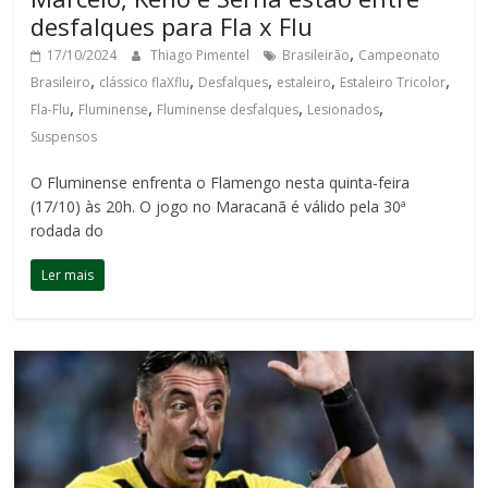
desfalques para Fla x Flu
,
17/10/2024
Thiago Pimentel
Brasileirão
Campeonato
,
,
,
,
,
Brasileiro
clássico flaXflu
Desfalques
estaleiro
Estaleiro Tricolor
,
,
,
,
Fla-Flu
Fluminense
Fluminense desfalques
Lesionados
Suspensos
O Fluminense enfrenta o Flamengo nesta quinta-feira
(17/10) às 20h. O jogo no Maracanã é válido pela 30ª
rodada do
Ler mais