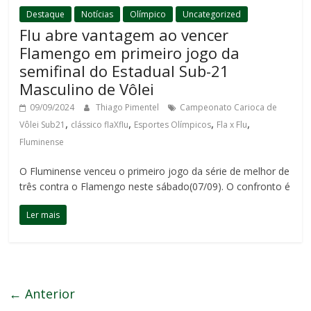
Destaque
Notícias
Olímpico
Uncategorized
Flu abre vantagem ao vencer
Flamengo em primeiro jogo da
semifinal do Estadual Sub-21
Masculino de Vôlei
09/09/2024
Thiago Pimentel
Campeonato Carioca de
,
,
,
,
Vôlei Sub21
clássico flaXflu
Esportes Olímpicos
Fla x Flu
Fluminense
O Fluminense venceu o primeiro jogo da série de melhor de
três contra o Flamengo neste sábado(07/09). O confronto é
Ler mais
← Anterior