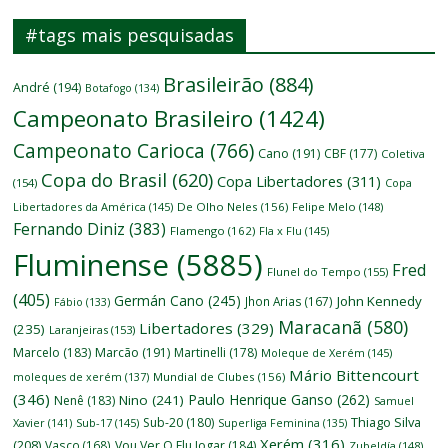
#tags mais pesquisadas
Brasileirão
(884)
André
(194)
Botafogo
(134)
Campeonato Brasileiro
(1424)
Campeonato Carioca
(766)
Cano
(191)
CBF
(177)
Coletiva
Copa do Brasil
(620)
Copa Libertadores
(311)
(154)
Copa
Libertadores da América
(145)
De Olho Neles
(156)
Felipe Melo
(148)
Fernando Diniz
(383)
Flamengo
(162)
Fla x Flu
(145)
Fluminense
(5885)
Fred
Flunel do Tempo
(155)
(405)
Germán Cano
(245)
John Kennedy
Jhon Arias
(167)
Fábio
(133)
Maracanã
(580)
Libertadores
(329)
(235)
Laranjeiras
(153)
Marcelo
(183)
Marcão
(191)
Martinelli
(178)
Moleque de Xerém
(145)
Mário Bittencourt
moleques de xerém
(137)
Mundial de Clubes
(156)
(346)
Paulo Henrique Ganso
(262)
Nino
(241)
Nenê
(183)
Samuel
Thiago Silva
Sub-20
(180)
Xavier
(141)
Sub-17
(145)
Superliga Feminina
(135)
Xerém
(316)
(208)
Vasco
(168)
Vou Ver O Flu Jogar
(184)
Zubeldía
(148)