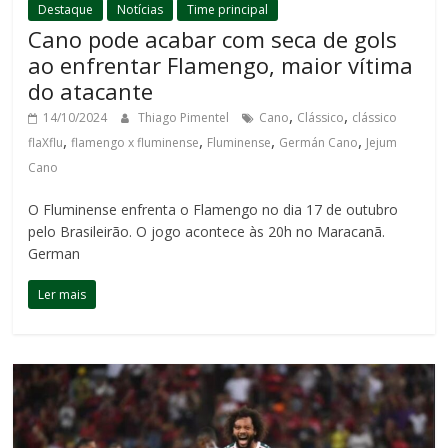
Destaque
Notícias
Time principal
Cano pode acabar com seca de gols
ao enfrentar Flamengo, maior vítima
do atacante
,
,
14/10/2024
Thiago Pimentel
Cano
Clássico
clássico
,
,
,
,
flaXflu
flamengo x fluminense
Fluminense
Germán Cano
Jejum
Cano
O Fluminense enfrenta o Flamengo no dia 17 de outubro
pelo Brasileirão. O jogo acontece às 20h no Maracanã.
German
Ler mais