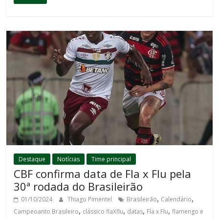
Destaque
Notícias
Time principal
CBF confirma data de Fla x Flu pela
30ª rodada do Brasileirão
,
,
01/10/2024
Thiago Pimentel
Brasileirão
Calendário
,
,
,
,
Campeoanto Brasileiro
clássico flaXflu
datas
Fla x Flu
flamengo e