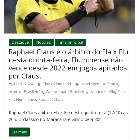
Destaque
Notícias
Time principal
Raphael Claus é o árbitro do Fla x Flu
nesta quinta-feira, Fluminense não
vence desde 2022 em jogos apitados
por Claus.
,
17/10/2024
Thiago Pimentel
Arbitragem polêmica
,
,
,
,
Árbitro
Brasileirão
Campeonato Brasileiro
clássico flaXflu
Fla x
,
,
Flu
Fluminense
Raphael Claus
Raphael Claus apita o Fla x Flu nesta quinta-feira (17/10) às
20h. O clássico no Maracanã é válido pela 30ª
Ler mais