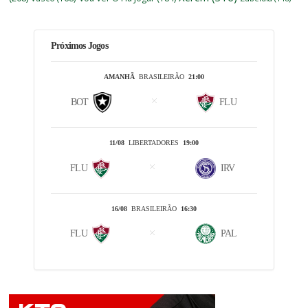
Próximos Jogos
AMANHÃ
BRASILEIRÃO
21:00
BOT
FLU
11/08
LIBERTADORES
19:00
FLU
IRV
16/08
BRASILEIRÃO
16:30
FLU
PAL