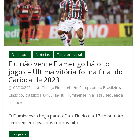
Destaque
Notícias
Time principal
Flu não vence Flamengo há oito
jogos – Última vitória foi na final do
Carioca de 2023
,
09/10/2024
Thiago Pimentel
Campeonato Brasileiro
,
,
,
,
,
Clássico
clássico flaXflu
Fla-Flu
Fluminense
Má Fase
sequência
clássicos
O Fluminense chega para o Fla x Flu do dia 17 de outubro
sem vencer o rival nos últimos oito
Ler mais