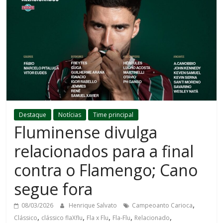
Destaque
Notícias
Time principal
Fluminense divulga
relacionados para a final
contra o Flamengo; Cano
segue fora
,
08/03/2026
Henrique Salvato
Campeoanto Carioca
,
,
,
,
,
Clássico
clássico flaXflu
Fla x Flu
Fla-Flu
Relacionado