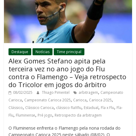
Destaque
Notícias
Time principal
Alex Gomes Stefano apita pela
terceira vez no ano jogo do Flu
contra o Flamengo – Veja retrospecto
do Tricolor em jogos do árbitro
,
08/02/2025
Thiago Pimentel
arbitragem
Campeonato
,
,
,
,
Carioca
Campeonato Carioca 2025
Carioca
Carioca 2025
,
,
,
,
,
Clássico
Clássico Carioca
clássico flaXflu
Estadual
Fla x Flu
Fla-
,
,
,
Flu
Fluminense
Pré jogo
Retrospecto da arbitragem
O Fluminense enfrenta o Flamengo pela nona rodada do
Campeonato Carioca 2025 neste sábado (08/02). O