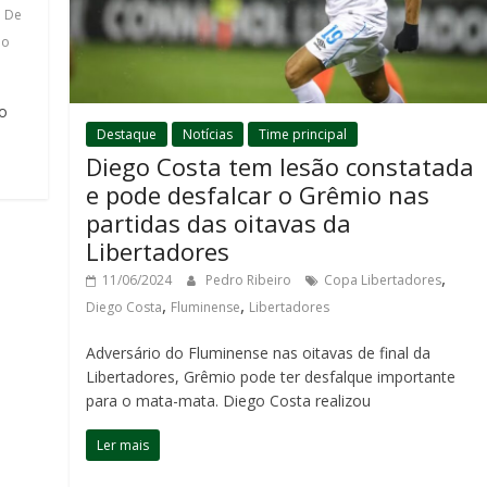
,
De
io
 o
Destaque
Notícias
Time principal
Diego Costa tem lesão constatada
e pode desfalcar o Grêmio nas
partidas das oitavas da
Libertadores
,
11/06/2024
Pedro Ribeiro
Copa Libertadores
,
,
Diego Costa
Fluminense
Libertadores
Adversário do Fluminense nas oitavas de final da
Libertadores, Grêmio pode ter desfalque importante
para o mata-mata. Diego Costa realizou
Ler mais