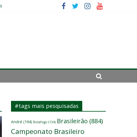
es
ará por cirurgia
elenco
#tags mais pesquisadas
Brasileirão
(884)
André
(194)
Botafogo
(134)
Campeonato Brasileiro