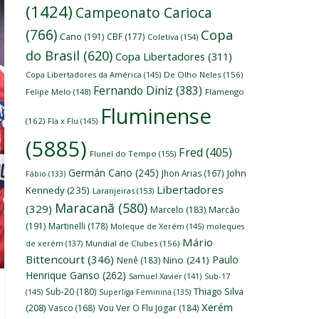
(1424)
Campeonato Carioca
(766)
Copa
Cano
(191)
CBF
(177)
Coletiva
(154)
do Brasil
(620)
Copa Libertadores
(311)
Copa Libertadores da América
(145)
De Olho Neles
(156)
Fernando Diniz
(383)
Felipe Melo
(148)
Flamengo
Fluminense
(162)
Fla x Flu
(145)
(5885)
Fred
(405)
Flunel do Tempo
(155)
Germán Cano
(245)
John
Jhon Arias
(167)
Fábio
(133)
Libertadores
Kennedy
(235)
Laranjeiras
(153)
Maracanã
(580)
(329)
Marcelo
(183)
Marcão
(191)
Martinelli
(178)
Moleque de Xerém
(145)
moleques
Mário
de xerém
(137)
Mundial de Clubes
(156)
Bittencourt
(346)
Paulo
Nino
(241)
Nenê
(183)
Henrique Ganso
(262)
Samuel Xavier
(141)
Sub-17
Thiago Silva
Sub-20
(180)
(145)
Superliga Feminina
(135)
Xerém
(208)
Vasco
(168)
Vou Ver O Flu Jogar
(184)