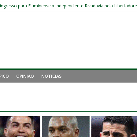
r ingresso para Fluminense x Independiente Rivadavia pela Libertador
Sub-20 do Fluminense em duelo contra o Nova Iguaçu pelo Carioca
gamento cruzado do joelho direito confirmada pelo Fluminense e pass
nal da Libertadores com apenas duas contratações e sete saídas no 
 entre Fluminense e Botafogo pelo Campeonato Brasileiro Feminino
PICO
OPINIÃO
NOTÍCIAS