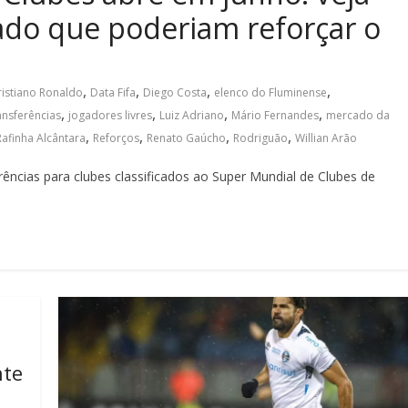
ado que poderiam reforçar o
,
,
,
,
ristiano Ronaldo
Data Fifa
Diego Costa
elenco do Fluminense
,
,
,
,
ansferências
jogadores livres
Luiz Adriano
Mário Fernandes
mercado da
,
,
,
,
Rafinha Alcântara
Reforços
Renato Gaúcho
Rodriguão
Willian Arão
rências para clubes classificados ao Super Mundial de Clubes de
nte