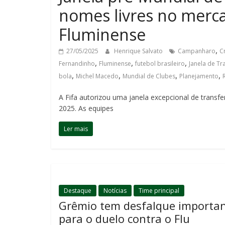
nomes livres no merc
Fluminense
,
27/05/2025
Henrique Salvato
Campanharo
C
,
,
,
Fernandinho
Fluminense
futebol brasileiro
Janela de Tr
,
,
,
,
bola
Michel Macedo
Mundial de Clubes
Planejamento
A Fifa autorizou uma janela excepcional de transfe
2025. As equipes
Ler mais
Destaque
Notícias
Time principal
Grêmio tem desfalque importa
para o duelo contra o Flu