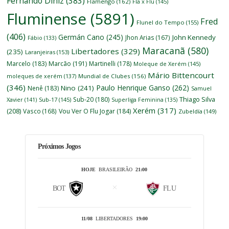
Fernando Diniz
(383)
Flamengo
(162)
Fla x Flu
(145)
Fluminense
(5891)
Fred
Flunel do Tempo
(155)
(406)
Germán Cano
(245)
John Kennedy
Jhon Arias
(167)
Fábio
(133)
Maracanã
(580)
Libertadores
(329)
(235)
Laranjeiras
(153)
Marcelo
(183)
Marcão
(191)
Martinelli
(178)
Moleque de Xerém
(145)
Mário Bittencourt
moleques de xerém
(137)
Mundial de Clubes
(156)
(346)
Paulo Henrique Ganso
(262)
Nino
(241)
Nenê
(183)
Samuel
Thiago Silva
Sub-20
(180)
Xavier
(141)
Sub-17
(145)
Superliga Feminina
(135)
Xerém
(317)
(208)
Vasco
(168)
Vou Ver O Flu Jogar
(184)
Zubeldía
(149)
Próximos Jogos
HOJE
BRASILEIRÃO
21:00
BOT
FLU
11/08
LIBERTADORES
19:00