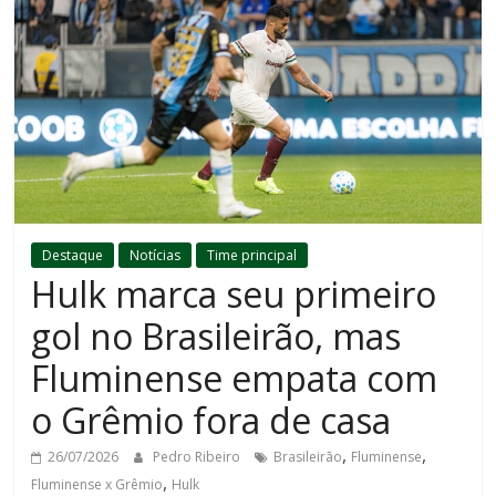
Destaque
Notícias
Time principal
Hulk marca seu primeiro
gol no Brasileirão, mas
Fluminense empata com
o Grêmio fora de casa
,
,
26/07/2026
Pedro Ribeiro
Brasileirão
Fluminense
,
Fluminense x Grêmio
Hulk