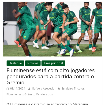
Destaque
Notícias
Time principal
Fluminense está com oito jogadores
pendurados para a partida contra o
Grêmio
,
01/11/2024
Rafaela Azevedo
Estaleiro Tricolor
,
Fluminense x Grêmio
Pendurados
O Fluminense e o Grêmio se enfrentam no Maracanã,