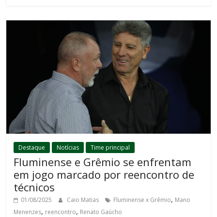
Destaque
Notícias
Time principal
Fluminense e Grêmio se enfrentam
em jogo marcado por reencontro de
técnicos
,
01/08/2025
Caio Matias
Fluminense x Grêmio
Mano
,
,
Menenzes
reencontro
Renato Gaúcho